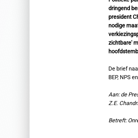
dringend be
president C
nodige maatr
verkiezings
zichtbare' 
hoofdstemb
De brief na
BEP, NPS en
Aan: de Pre
Z.E. Chandr
Betreft: On