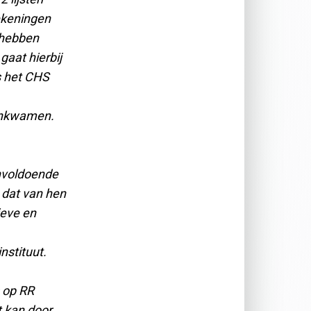
ekeningen
n hebben
 gaat hierbij
s het CHS
enkwamen.
onvoldoende
s dat van hen
ieve en
nstituut.
s op RR
t kan door