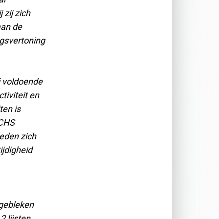
zij zich
aan de
agsvertoning
j voldoende
tiviteit en
ten is
 CHS
leden zich
ijdigheid
 gebleken
 lijsten