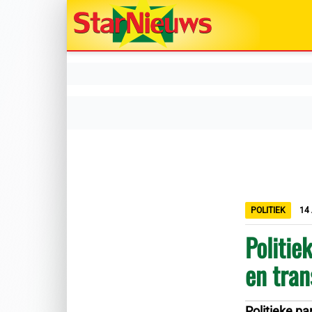
POLITIEK
14 
Politie
en tran
Politieke pa