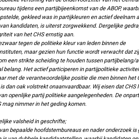
reau tijdens een partijbijeenkomst van de ABOP, waarbij 
pstelde, gekleed was in partijkleuren en actief deelnam 
 van kandidaten, is uiterst zorgwekkend. Dergelijke gedr
griteit van het CHS ernstig aan.
ezwaar tegen de politieke kleur van leden binnen de
nstituten, maar gezien hun functie wordt verwacht dat zi
 om een strikte scheiding te houden tussen partijbelang/ac
 belang. Het actief participeren in partijpolitieke activitei
ar met de verantwoordelijke positie die men binnen het
 is dan oak volstrekt onaanvaardbaar. Wij eisen dat CHS 
an openlijke partij politieke aangelegenheden. De onpart
 mag nimmer in het geding komen.
ijke valsheid in geschrifte;
 van bepaalde hoofdstembureaus en nader onderzoek is
 is van dubbele kandidaatstelling, waarbij kandidaten op 2