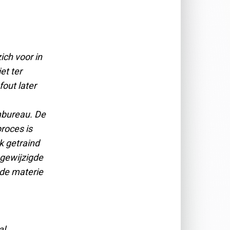
ch voor in
et ter
out later
mbureau. De
roces is
k getraind
 gewijzigde
gde materie
al