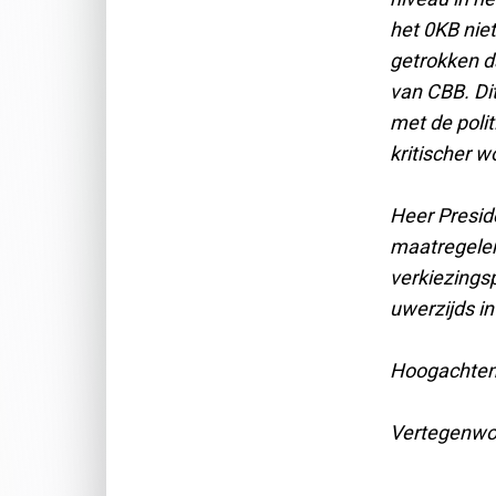
het 0KB nie
getrokken d
van CBB. Di
met de polit
kritischer w
Heer Presid
maatregelen 
verkiezings
uwerzijds i
Hoogachten
Vertegenwoo