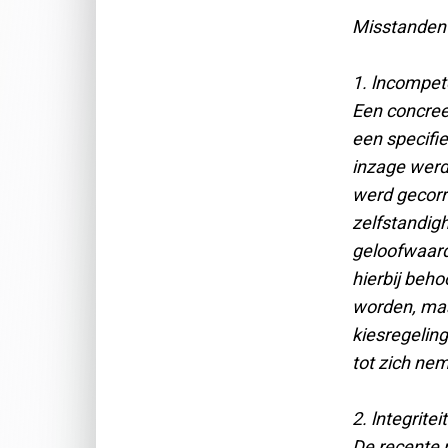
Misstanden d
1. lncompet
Een concree
een specifie
inzage werd
werd gecorr
zelfstandig
geloofwaard
hierbij beh
worden, maa
kiesregelin
tot zich ne
2. lntegrite
De recente 