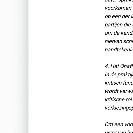
voorkomen e
op een der l
partijen die 
om de kandid
hiervan schr
handtekeni
4. Het Onaf
In de prakt
kritisch fun
wordt verwac
kritische ro
verkiezingsp
Om een voor
niveau in he