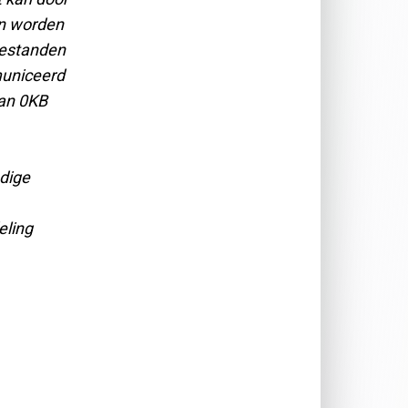
an worden
bestanden
municeerd
van 0KB
dige
eling