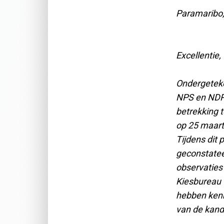
Paramaribo,
Excellentie,
Ondergeteke
NPS en NDP,
betrekking 
op 25 maart
Tijdens dit
geconstatee
observaties 
Kiesbureau 
hebben kenb
van de kandi