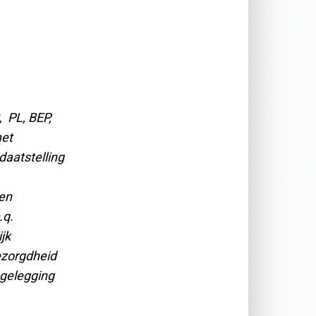
 PL, BEP,
met
daatstelling
den
.q.
jk
ezorgdheid
agelegging