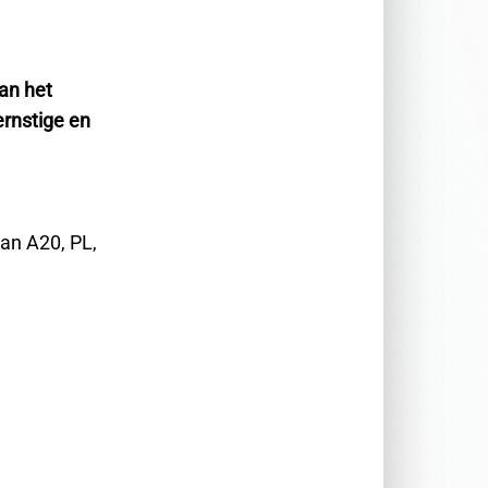
van het
ernstige en
an A20, PL,