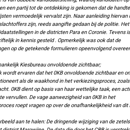
n een partij tot de ontdekking is gekomen dat de handt
ijsten vermoedelijk vervalst zijn. Naar aanleiding hierva
slachtoffers zijn, reeds aangifte gedaan bij de politie. Het
aatstellingen in de districten Para en Coronie. Tevens i
iftelijk in kennis gesteld . Opmerkelijk was ook dat de
ngen op de getekende formulieren opeenvolgend overe
hankelijk Kiesbureau onvoldoende zichtbaar;
ijk wordt ervaren dat het 0KB onvoldoende zichtbaar en 
ctioneert als de waakhond in het verkiezingsproces, zoal
ht. 0KB dient op basis van haar wettelijke taak, een act
l te vervullen. De vage aanwezigheid van 0KB in het
roces roept vragen op over de onafhankelijkheid van dit i
beeld aan te halen: De dringende wijziging van de zetel
t district Marowijne. De data die door het CBB is verstrek