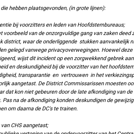
ie hebben plaatsgevonden, (in grote lijnen):
entie bij voorzitters en leden van Hoofdstembureaus;
t voorbeeld van de onzorgvuldige gang van zaken deed zi
k district, waar de onderliggende stukken aanvankelijk ni
en gelegd vanwege privacyoverwegingen. Hoewel deze f
igeerd, wijst dit incident op een zorgwekkend gebrek aan
heid en deskundigheid bij de voorzitter van het hoofdste
igheid, transparantie en vertrouwen in het verkiezingsp
oorlijk aangetast. De District Commissarissen moesten oo
r dat kon niet gebeuren door de late afkondiging van de
g. Pas na de afkondiging konden deskundigen de gewijzi
men om daarna de DC's te trainen.
it van CHS aangetast;
publieke vertoning van de ondervoorzitter van het Centra