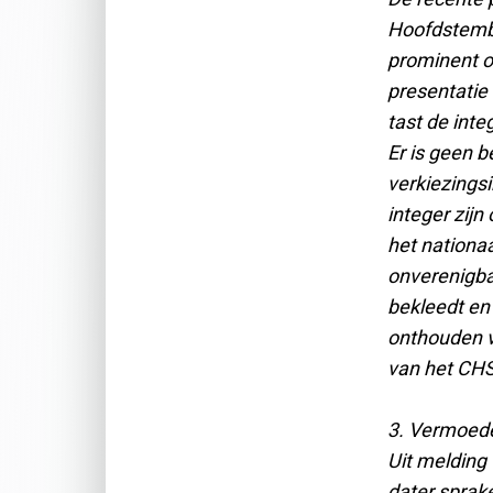
Hoofdstembu
prominent o
presentatie
tast de inte
Er is geen b
verkiezingsi
integer zijn
het nationaal
onverenigba
bekleedt en
onthouden v
van het CHS
3. Vermoedel
Uit melding
dater sprake