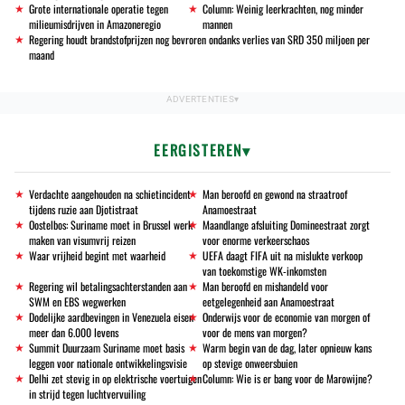
Grote internationale operatie tegen
Column: Weinig leerkrachten, nog minder
milieumisdrijven in Amazoneregio
mannen
Regering houdt brandstofprijzen nog bevroren ondanks verlies van SRD 350 miljoen per
maand
EERGISTEREN
Verdachte aangehouden na schietincident
Man beroofd en gewond na straatroof
tijdens ruzie aan Djotistraat
Anamoestraat
Oostelbos: Suriname moet in Brussel werk
Maandlange afsluiting Domineestraat zorgt
maken van visumvrij reizen
voor enorme verkeerschaos
Waar vrijheid begint met waarheid
UEFA daagt FIFA uit na mislukte verkoop
van toekomstige WK-inkomsten
Regering wil betalingsachterstanden aan
Man beroofd en mishandeld voor
SWM en EBS wegwerken
eetgelegenheid aan Anamoestraat
Dodelijke aardbevingen in Venezuela eisen
Onderwijs voor de economie van morgen of
meer dan 6.000 levens
voor de mens van morgen?
Summit Duurzaam Suriname moet basis
Warm begin van de dag, later opnieuw kans
leggen voor nationale ontwikkelingsvisie
op stevige onweersbuien
Delhi zet stevig in op elektrische voertuigen
Column: Wie is er bang voor de Marowijne?
in strijd tegen luchtvervuiling