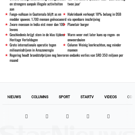
en strengere aanpak illegale activiteiten
twee jaar'
aan
Fuego-vulkaan in Guatemala blijft as en
Hakrinbank verkoopt 18% belang in DSB
modder spuwen; 1.700 mensen geëvacueerd
via openbare inschrijving
Zware moesson in India eist meer dan 100
Planetair burger
levens
Geschiedenis krijgt stem in de klas tijdens
Warm weer met later kans op regen- en
Heritage Verteldagen
onweersbuien
Grote internationale operatie tegen
Column: Weinig leerkrachten, nog minder
milieumisdrijven in Amazoneregio
mannen
Regering houdt brandstofprijzen nog bevroren ondanks verlies van SRD 350 miljoen per
maand
NIEUWS
COLUMNS
SPORT
STARTV
VIDEOS
COL