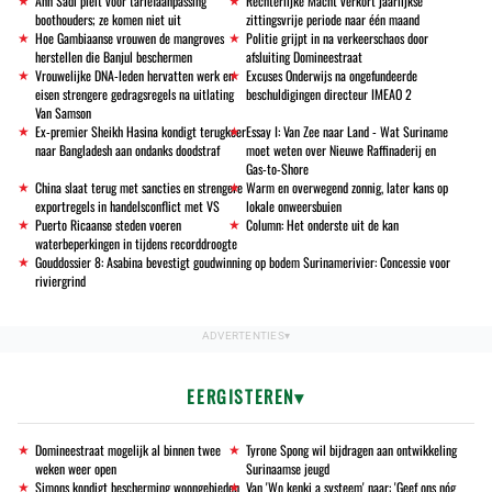
Ann Sadi pleit voor tariefaanpassing
Rechterlijke Macht verkort jaarlijkse
boothouders; ze komen niet uit
zittingsvrije periode naar één maand
Hoe Gambiaanse vrouwen de mangroves
Politie grijpt in na verkeerschaos door
herstellen die Banjul beschermen
afsluiting Domineestraat
Vrouwelijke DNA-leden hervatten werk en
Excuses Onderwijs na ongefundeerde
eisen strengere gedragsregels na uitlating
beschuldigingen directeur IMEAO 2
Van Samson
Ex-premier Sheikh Hasina kondigt terugkeer
Essay I: Van Zee naar Land - Wat Suriname
naar Bangladesh aan ondanks doodstraf
moet weten over Nieuwe Raffinaderij en
Gas-to-Shore
China slaat terug met sancties en strengere
Warm en overwegend zonnig, later kans op
exportregels in handelsconflict met VS
lokale onweersbuien
Puerto Ricaanse steden voeren
Column: Het onderste uit de kan
waterbeperkingen in tijdens recorddroogte
Gouddossier 8: Asabina bevestigt goudwinning op bodem Surinamerivier: Concessie voor
riviergrind
EERGISTEREN
Domineestraat mogelijk al binnen twee
Tyrone Spong wil bijdragen aan ontwikkeling
weken weer open
Surinaamse jeugd
Simons kondigt bescherming woongebieden
Van 'Wo kenki a systeem' naar: 'Geef ons nóg