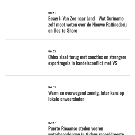
08:51
Essay I: Van Zee naar Land - Wat Suriname
zelf moet weten over de Nieuwe Raffinaderij
en Gas-to-Shore
06:53
China slaat terug met sancties en strengere
exportregels in handelsconflict met VS
04:55
Warm en overwegend zonnig, later kans op
lokale onweersbuien
02:57
Puerto Ricaanse steden voeren
waterbeperkingen in tijdens recorddroogte