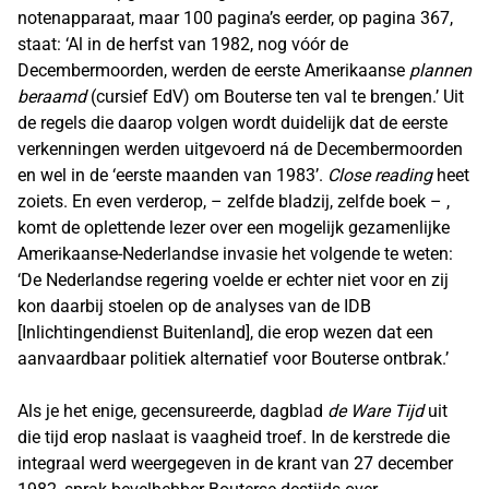
notenapparaat, maar 100 pagina’s eerder, op pagina 367,
staat: ‘Al in de herfst van 1982, nog vóór de
Decembermoorden, werden de eerste Amerikaanse
plannen
beraamd
(cursief EdV) om Bouterse ten val te brengen.’ Uit
de regels die daarop volgen wordt duidelijk dat de eerste
verkenningen werden uitgevoerd ná de Decembermoorden
en wel in de ‘eerste maanden van 1983’.
Close reading
heet
zoiets. En even verderop, – zelfde bladzij, zelfde boek – ,
komt de oplettende lezer over een mogelijk gezamenlijke
Amerikaanse-Nederlandse invasie het volgende te weten:
‘De Nederlandse regering voelde er echter niet voor en zij
kon daarbij stoelen op de analyses van de IDB
[Inlichtingendienst Buitenland], die erop wezen dat een
aanvaardbaar politiek alternatief voor Bouterse ontbrak.’
Als je het enige, gecensureerde, dagblad
de Ware Tijd
uit
die tijd erop naslaat is vaagheid troef. In de kerstrede die
integraal werd weergegeven in de krant van 27 december