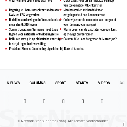
Waar vrijheid begint met waarheid
UEFA daagt FIFA uit na mislukte verkoop
van toekomstige WK-inkomsten
Regering wil betalingsachterstanden aan
Man beroofd en mishandeld voor
SWM en EBS wegwerken
eetgelegenheid aan Anamoestraat
Dodelijke aardbevingen in Venezuela eisen
Onderwijs voor de economie van morgen of
meer dan 6.000 levens
voor de mens van morgen?
Summit Duurzaam Suriname moet basis
Warm begin van de dag, later opnieuw kans
leggen voor nationale ontwikkelingsvisie
op stevige onweersbuien
Delhi zet stevig in op elektrische voertuigen
Column: Wie is er bang voor de Marowijne?
in strijd tegen luchtvervuiling
President Simons: Geen lening afgesloten bij Bank of America
NIEUWS
COLUMNS
SPORT
STARTV
VIDEOS
COL
© Network Star Suriname (NSS). Alle rechten voorbehouden.