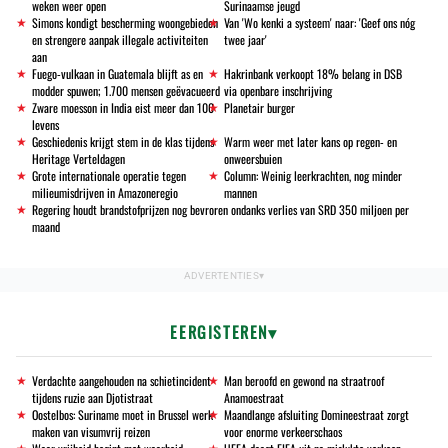
weken weer open
Surinaamse jeugd
Simons kondigt bescherming woongebieden
Van 'Wo kenki a systeem' naar: 'Geef ons nóg
en strengere aanpak illegale activiteiten
twee jaar'
aan
Fuego-vulkaan in Guatemala blijft as en
Hakrinbank verkoopt 18% belang in DSB
modder spuwen; 1.700 mensen geëvacueerd
via openbare inschrijving
Zware moesson in India eist meer dan 100
Planetair burger
levens
Geschiedenis krijgt stem in de klas tijdens
Warm weer met later kans op regen- en
Heritage Verteldagen
onweersbuien
Grote internationale operatie tegen
Column: Weinig leerkrachten, nog minder
milieumisdrijven in Amazoneregio
mannen
Regering houdt brandstofprijzen nog bevroren ondanks verlies van SRD 350 miljoen per
maand
EERGISTEREN
Verdachte aangehouden na schietincident
Man beroofd en gewond na straatroof
tijdens ruzie aan Djotistraat
Anamoestraat
Oostelbos: Suriname moet in Brussel werk
Maandlange afsluiting Domineestraat zorgt
maken van visumvrij reizen
voor enorme verkeerschaos