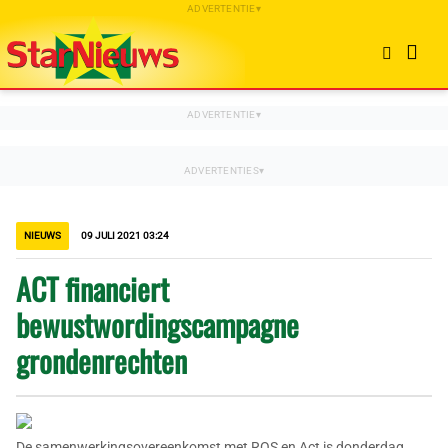
NIEUWS
09 JULI 2021 03:24
ACT financiert
bewustwordingscampagne
grondenrechten
De samenwerkingsovereenkomst met ROS en Act is donderdag