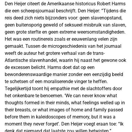
Den Heijer citeert de Amerikaanse historicus Robert Harms
die een scheepsjournaal beschrijft. Den Heijer: ”Tijdens die
reis deed zich niets bijzonders voor: geen slavenopstand,
geen buitensporig geweld of seksueel misbruik van slaven,
geen grote sterfte en geen extreme weersomstandigheden.
Het was een routinereis zoals er eeuwenlang velen zijn
gemaakt. Tussen de microgeschiedenis van het journaal
weeft de auteur het grotere verhaal van de trans-
Atlantische slavenhandel, waarin hij naast het gewone ook
de excessen belicht. Harms doet dat op een
bewonderenswaardige manier zonder een eenzijdig beeld
te schetsen of een moraliserende vinger te heffen.
Tegelijkertijd toont hij empathie met de slachtoffers door
het onkenbare te benoemen. ‘We can never know what
thoughts formed in their minds, what feelings welled up in
their breasts, or what images of home and family passed
before them in kaleidoscopes of memory, but it was a
moment they never forget’. Den Heijer voegt eraan toe: “Ik
denk dat niemand dat laatste zou willen betwisten.”