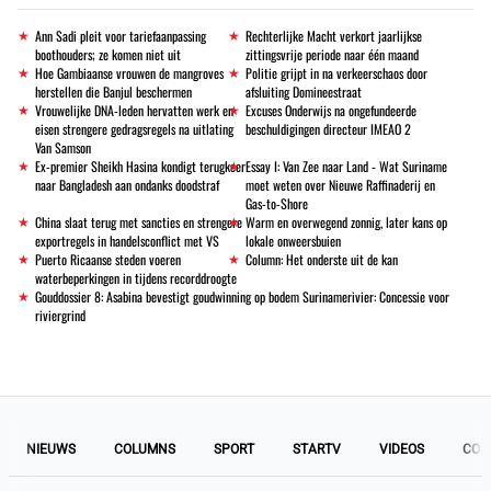
Ann Sadi pleit voor tariefaanpassing
Rechterlijke Macht verkort jaarlijkse
boothouders; ze komen niet uit
zittingsvrije periode naar één maand
Hoe Gambiaanse vrouwen de mangroves
Politie grijpt in na verkeerschaos door
herstellen die Banjul beschermen
afsluiting Domineestraat
Vrouwelijke DNA-leden hervatten werk en
Excuses Onderwijs na ongefundeerde
eisen strengere gedragsregels na uitlating
beschuldigingen directeur IMEAO 2
Van Samson
Ex-premier Sheikh Hasina kondigt terugkeer
Essay I: Van Zee naar Land - Wat Suriname
naar Bangladesh aan ondanks doodstraf
moet weten over Nieuwe Raffinaderij en
Gas-to-Shore
China slaat terug met sancties en strengere
Warm en overwegend zonnig, later kans op
exportregels in handelsconflict met VS
lokale onweersbuien
Puerto Ricaanse steden voeren
Column: Het onderste uit de kan
waterbeperkingen in tijdens recorddroogte
Gouddossier 8: Asabina bevestigt goudwinning op bodem Surinamerivier: Concessie voor
riviergrind
NIEUWS
COLUMNS
SPORT
STARTV
VIDEOS
COL