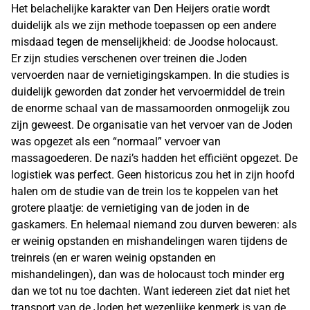
Het belachelijke karakter van Den Heijers oratie wordt
duidelijk als we zijn methode toepassen op een andere
misdaad tegen de menselijkheid: de Joodse holocaust.
Er zijn studies verschenen over treinen die Joden
vervoerden naar de vernietigingskampen. In die studies is
duidelijk geworden dat zonder het vervoermiddel de trein
de enorme schaal van de massamoorden onmogelijk zou
zijn geweest. De organisatie van het vervoer van de Joden
was opgezet als een “normaal” vervoer van
massagoederen. De nazi’s hadden het efficiënt opgezet. De
logistiek was perfect. Geen historicus zou het in zijn hoofd
halen om de studie van de trein los te koppelen van het
grotere plaatje: de vernietiging van de joden in de
gaskamers. En helemaal niemand zou durven beweren: als
er weinig opstanden en mishandelingen waren tijdens de
treinreis (en er waren weinig opstanden en
mishandelingen), dan was de holocaust toch minder erg
dan we tot nu toe dachten. Want iedereen ziet dat niet het
transport van de Joden het wezenlijke kenmerk is van de