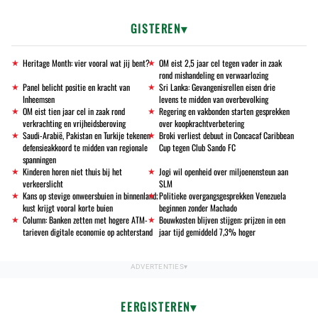
GISTEREN
Heritage Month: vier vooral wat jij bent?
OM eist 2,5 jaar cel tegen vader in zaak
rond mishandeling en verwaarlozing
Panel belicht positie en kracht van
Sri Lanka: Gevangenisrellen eisen drie
Inheemsen
levens te midden van overbevolking
OM eist tien jaar cel in zaak rond
Regering en vakbonden starten gesprekken
verkrachting en vrijheidsberoving
over koopkrachtverbetering
Saudi-Arabië, Pakistan en Turkije tekenen
Broki verliest debuut in Concacaf Caribbean
defensieakkoord te midden van regionale
Cup tegen Club Sando FC
spanningen
Kinderen horen niet thuis bij het
Jogi wil openheid over miljoenensteun aan
verkeerslicht
SLM
Kans op stevige onweersbuien in binnenland;
Politieke overgangsgesprekken Venezuela
kust krijgt vooral korte buien
beginnen zonder Machado
Column: Banken zetten met hogere ATM-
Bouwkosten blijven stijgen: prijzen in een
tarieven digitale economie op achterstand
jaar tijd gemiddeld 7,3% hoger
EERGISTEREN