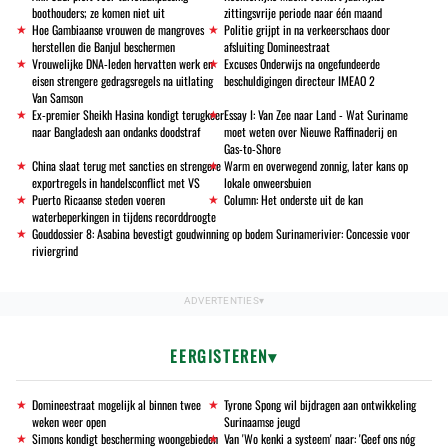
boothouders; ze komen niet uit
zittingsvrije periode naar één maand
Hoe Gambiaanse vrouwen de mangroves
Politie grijpt in na verkeerschaos door
herstellen die Banjul beschermen
afsluiting Domineestraat
Vrouwelijke DNA-leden hervatten werk en
Excuses Onderwijs na ongefundeerde
eisen strengere gedragsregels na uitlating
beschuldigingen directeur IMEAO 2
Van Samson
Ex-premier Sheikh Hasina kondigt terugkeer
Essay I: Van Zee naar Land - Wat Suriname
naar Bangladesh aan ondanks doodstraf
moet weten over Nieuwe Raffinaderij en
Gas-to-Shore
China slaat terug met sancties en strengere
Warm en overwegend zonnig, later kans op
exportregels in handelsconflict met VS
lokale onweersbuien
Puerto Ricaanse steden voeren
Column: Het onderste uit de kan
waterbeperkingen in tijdens recorddroogte
Gouddossier 8: Asabina bevestigt goudwinning op bodem Surinamerivier: Concessie voor
riviergrind
EERGISTEREN
Domineestraat mogelijk al binnen twee
Tyrone Spong wil bijdragen aan ontwikkeling
weken weer open
Surinaamse jeugd
Simons kondigt bescherming woongebieden
Van 'Wo kenki a systeem' naar: 'Geef ons nóg