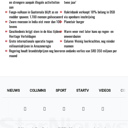
en strengere aanpak illegale activiteiten
twee jaar'
aan
Fuego-vulkaan in Guatemala blijft as en
Hakrinbank verkoopt 18% belang in DSB
modder spuwen; 1.700 mensen geëvacueerd
via openbare inschrijving
Zware moesson in India eist meer dan 100
Planetair burger
levens
Geschiedenis krijgt stem in de klas tijdens
Warm weer met later kans op regen- en
Heritage Verteldagen
onweersbuien
Grote internationale operatie tegen
Column: Weinig leerkrachten, nog minder
milieumisdrijven in Amazoneregio
mannen
Regering houdt brandstofprijzen nog bevroren ondanks verlies van SRD 350 miljoen per
maand
NIEUWS
COLUMNS
SPORT
STARTV
VIDEOS
COL