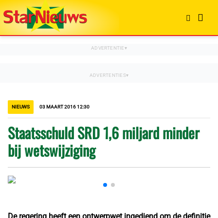
NIEUWS
03 MAART 2016 12:30
Staatsschuld SRD 1,6 miljard minder
bij wetswijziging
De regering heeft een ontwerpwet ingediend om de definitie