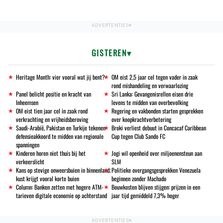
GISTEREN
Heritage Month: vier vooral wat jij bent?
OM eist 2,5 jaar cel tegen vader in zaak
rond mishandeling en verwaarlozing
Panel belicht positie en kracht van
Sri Lanka: Gevangenisrellen eisen drie
Inheemsen
levens te midden van overbevolking
OM eist tien jaar cel in zaak rond
Regering en vakbonden starten gesprekken
verkrachting en vrijheidsberoving
over koopkrachtverbetering
Saudi-Arabië, Pakistan en Turkije tekenen
Broki verliest debuut in Concacaf Caribbean
defensieakkoord te midden van regionale
Cup tegen Club Sando FC
spanningen
Kinderen horen niet thuis bij het
Jogi wil openheid over miljoenensteun aan
verkeerslicht
SLM
Kans op stevige onweersbuien in binnenland;
Politieke overgangsgesprekken Venezuela
kust krijgt vooral korte buien
beginnen zonder Machado
Column: Banken zetten met hogere ATM-
Bouwkosten blijven stijgen: prijzen in een
tarieven digitale economie op achterstand
jaar tijd gemiddeld 7,3% hoger