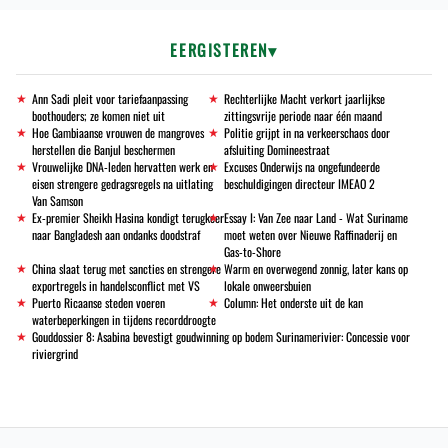
EERGISTEREN
Ann Sadi pleit voor tariefaanpassing
Rechterlijke Macht verkort jaarlijkse
boothouders; ze komen niet uit
zittingsvrije periode naar één maand
Hoe Gambiaanse vrouwen de mangroves
Politie grijpt in na verkeerschaos door
herstellen die Banjul beschermen
afsluiting Domineestraat
Vrouwelijke DNA-leden hervatten werk en
Excuses Onderwijs na ongefundeerde
eisen strengere gedragsregels na uitlating
beschuldigingen directeur IMEAO 2
Van Samson
Ex-premier Sheikh Hasina kondigt terugkeer
Essay I: Van Zee naar Land - Wat Suriname
naar Bangladesh aan ondanks doodstraf
moet weten over Nieuwe Raffinaderij en
Gas-to-Shore
China slaat terug met sancties en strengere
Warm en overwegend zonnig, later kans op
exportregels in handelsconflict met VS
lokale onweersbuien
Puerto Ricaanse steden voeren
Column: Het onderste uit de kan
waterbeperkingen in tijdens recorddroogte
Gouddossier 8: Asabina bevestigt goudwinning op bodem Surinamerivier: Concessie voor
riviergrind