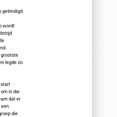
s geëindigd
o wordt
strijd
 de
ond.
 grootste
en legde zo
start
 om in die
eam dat er
n een
groep die