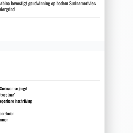
sabina bevestigt goudwinning op bodem Surinamerivier:
viergrind
g Surinaamse jeugd
 twee jaar'
openbare inschrijving
eersbuien
mannen