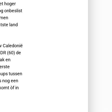
et hoger
g onbeslist
nomen
tste land
uw Caledonië
 DR (60) de
rak en
erste
hups tussen
s nog een
komt òf in