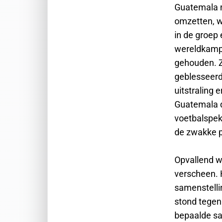
Guatemala n
omzetten, w
in de groep 
wereldkampi
gehouden. Z
geblesseerd 
uitstraling 
Guatemala d
voetbalspekt
de zwakke p
Opvallend w
verscheen. H
samenstelli
stond tegen 
bepaalde sam