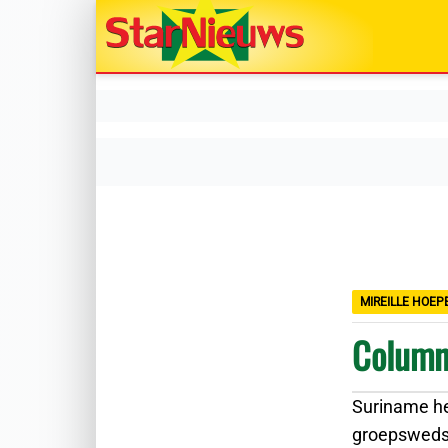
MIREILLE HOEP
Column
Suriname he
groepswedst