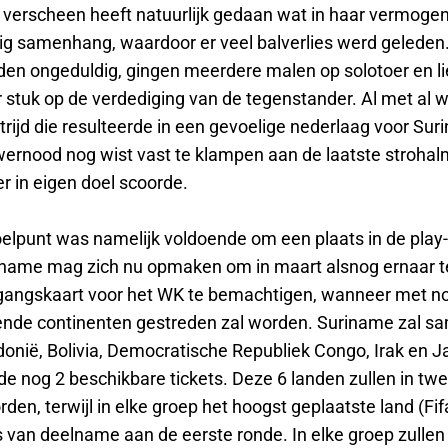
t verscheen heeft natuurlijk gedaan wat in haar vermogen
ig samenhang, waardoor er veel balverlies werd geleden
den ongeduldig, gingen meerdere malen op solotoer en li
r stuk op de verdediging van de tegenstander. Al met al 
rijd die resulteerde in een gevoelige nederlaag voor Sur
wernood nog wist vast te klampen aan de laatste strohal
r in eigen doel scoorde.
lpunt was namelijk voldoende om een plaats in de play-of
riname mag zich nu opmaken om in maart alsnog ernaar t
angskaart voor het WK te bemachtigen, wanneer met no
llende continenten gestreden zal worden. Suriname zal 
onië, Bolivia, Democratische Republiek Congo, Irak en J
de nog 2 beschikbare tickets. Deze 6 landen zullen in tw
den, terwijl in elke groep het hoogst geplaatste land (Fifa
is van deelname aan de eerste ronde. In elke groep zullen