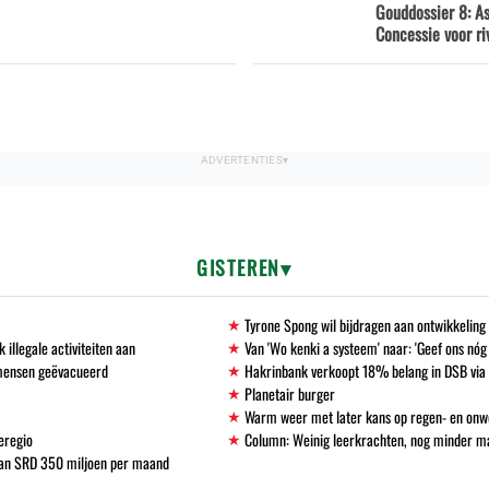
Gouddossier 8: A
Concessie voor ri
GISTEREN
Tyrone Spong wil bijdragen aan ontwikkelin
llegale activiteiten aan
Van 'Wo kenki a systeem' naar: 'Geef ons nóg
 mensen geëvacueerd
Hakrinbank verkoopt 18% belang in DSB via 
Planetair burger
Warm weer met later kans op regen- en onw
eregio
Column: Weinig leerkrachten, nog minder 
 van SRD 350 miljoen per maand