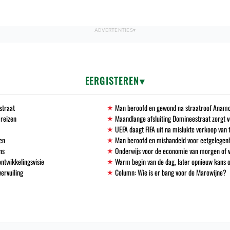
EERGISTEREN
straat
Man beroofd en gewond na straatroof Anamo
 reizen
Maandlange afsluiting Domineestraat zorgt
UEFA daagt FIFA uit na mislukte verkoop va
en
Man beroofd en mishandeld voor eetgelegen
ns
Onderwijs voor de economie van morgen of
ntwikkelingsvisie
Warm begin van de dag, later opnieuw kans 
vervuiling
Column: Wie is er bang voor de Marowijne?