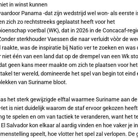
iet in winst kunnen
aardoor Panama -dat zijn wedstrijd wel won- als eerste i
en zich zo rechtstreeks geplaatst heeft voor het
oenschap voetbal (WK), dat in 2026 in de Concacaf-regi
onder sterkhouder Vaessen die naar verluidt vòòr de wed
raakte, was de inspiratie bij Natio ver te zoeken en was
er niet één van een land dat op de drempel van een Wk st
at geen kans meer maakte om zich te plaatsen voor het
akel ter wereld, domineerde het spel van begin tot eind 
lekken van Suriname bloot.
as het sterk gewijzigde elftal waarmee Suriname aan de 
et is niet duidelijk waarom de staf ervoor gekozen heeft
ng te spelen en om van tactiek te veranderen, want het t
El Salvador kon elkaar al aardig vinden en hoe vaker je i
enstelling speelt, hoe vlotter het spel zal verlopen. De 