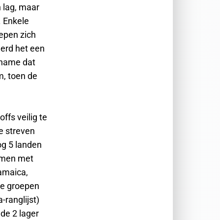
 lag, maar
. Enkele
epen zich
werd het een
iname dat
m, toen de
fs veilig te
e streven
g 5 landen
samen met
amaica,
ee groepen
-ranglijst)
 de 2 lager