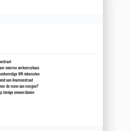
estraat
 voor enorme verkeerschaos
n toekomstige WK-inkomsten
heid aan Anamoestraat
 voor de mens van morgen?
op stevige onweersbuien