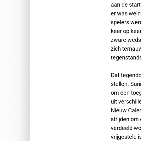
aan de star
er was wein
spelers wer
keer op kee
zware wedst
zich ternau
tegenstande
Dat tegendoe
stellen. Su
om een toeg
uit verschi
Nieuw Caled
strijden om 
verdeeld wor
vrijgesteld 