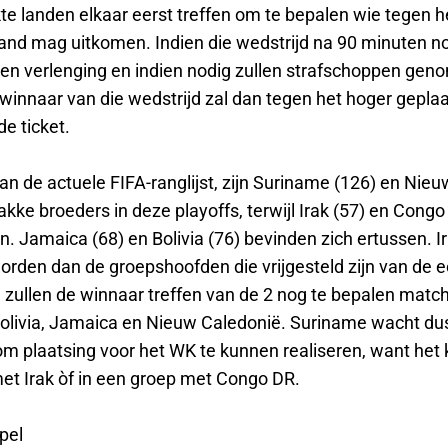
te landen elkaar eerst treffen om te bepalen wie tegen h
land mag uitkomen. Indien die wedstrijd na 90 minuten no
 een verlenging en indien nodig zullen strafschoppen ge
winnaar van die wedstrijd zal dan tegen het hoger geplaa
de ticket.
an de actuele FIFA-ranglijst, zijn Suriname (126) en Nie
kke broeders in deze playoffs, terwijl Irak (57) en Congo
jn. Jamaica (68) en Bolivia (76) bevinden zich ertussen. I
rden dan de groepshoofden die vrijgesteld zijn van de e
n zullen de winnaar treffen van de 2 nog te bepalen matc
olivia, Jamaica en Nieuw Caledonië. Suriname wacht du
om plaatsing voor het WK te kunnen realiseren, want het 
et Irak òf in een groep met Congo DR.
epel