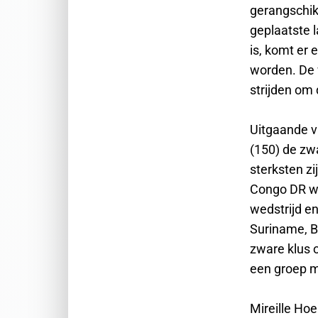
gerangschik
geplaatste 
is, komt er
worden. De 
strijden om 
Uitgaande v
(150) de zwa
sterksten zi
Congo DR wo
wedstrijd e
Suriname, B
zware klus 
een groep m
Mireille Ho