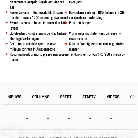
en strengere aanpak illegale activiteiten
twee jaar'
aan
Fuego-vulkaan in Guatemala blijft as en
Hakrinbank verkoopt 18% belang in DSB
modder spuwen; 1.700 mensen geëvacueerd
via openbare inschrijving
Zware moesson in India eist meer dan 100
Planetair burger
levens
Geschiedenis krijgt stem in de klas tijdens
Warm weer met later kans op regen- en
Heritage Verteldagen
onweersbuien
Grote internationale operatie tegen
Column: Weinig leerkrachten, nog minder
milieumisdrijven in Amazoneregio
mannen
Regering houdt brandstofprijzen nog bevroren ondanks verlies van SRD 350 miljoen per
maand
NIEUWS
COLUMNS
SPORT
STARTV
VIDEOS
COL