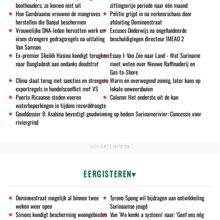
boothouders; ze komen niet uit
zittingsvrije periode naar één maand
Hoe Gambiaanse vrouwen de mangroves
Politie grijpt in na verkeerschaos door
herstellen die Banjul beschermen
afsluiting Domineestraat
Vrouwelijke DNA-leden hervatten werk en
Excuses Onderwijs na ongefundeerde
eisen strengere gedragsregels na uitlating
beschuldigingen directeur IMEAO 2
Van Samson
Ex-premier Sheikh Hasina kondigt terugkeer
Essay I: Van Zee naar Land - Wat Suriname
naar Bangladesh aan ondanks doodstraf
moet weten over Nieuwe Raffinaderij en
Gas-to-Shore
China slaat terug met sancties en strengere
Warm en overwegend zonnig, later kans op
exportregels in handelsconflict met VS
lokale onweersbuien
Puerto Ricaanse steden voeren
Column: Het onderste uit de kan
waterbeperkingen in tijdens recorddroogte
Gouddossier 8: Asabina bevestigt goudwinning op bodem Surinamerivier: Concessie voor
riviergrind
EERGISTEREN
Domineestraat mogelijk al binnen twee
Tyrone Spong wil bijdragen aan ontwikkeling
weken weer open
Surinaamse jeugd
Simons kondigt bescherming woongebieden
Van 'Wo kenki a systeem' naar: 'Geef ons nóg