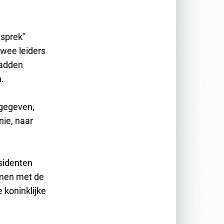
esprek"
twee leiders
hadden
.
jgegeven,
nie, naar
sidenten
samen met de
 koninklijke