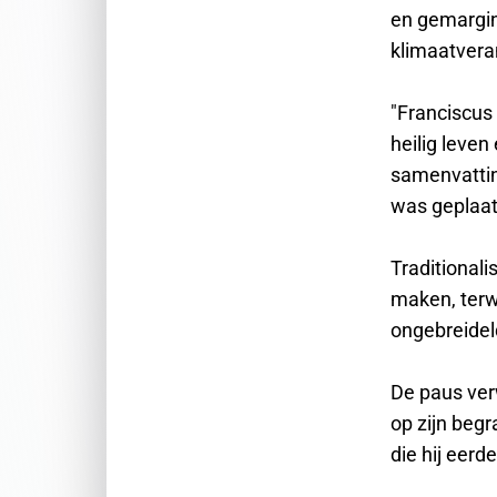
en gemargin
klimaatvera
"Franciscus 
heilig leven
samenvatting
was geplaat
Traditionali
maken, terwi
ongebreidel
De paus ver
op zijn begr
die hij eerd