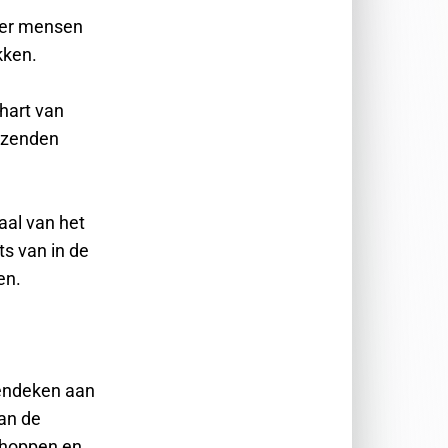
eer mensen
kken.
hart van
uizenden
raal van het
s van in de
en.
pendeken aan
an de
choppen en