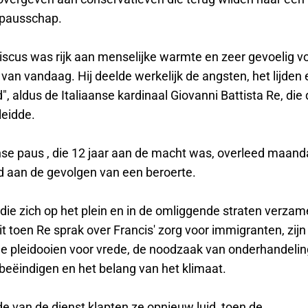
l pausschap.
iscus was rijk aan menselijke warmte en zeer gevoelig v
van vandaag. Hij deelde werkelijk de angsten, het lijden
d", aldus de Italiaanse kardinaal Giovanni Battista Re, die
leidde.
nse paus , die 12 jaar aan de macht was, overleed maand
ijd aan de gevolgen van een beroerte.
ie zich op het plein en in de omliggende straten verzame
it toen Re sprak over Francis' zorg voor immigranten, zijn
e pleidooien voor vrede, de noodzaak van onderhandeli
 beëindigen en het belang van het klimaat.
e van de dienst klapten ze opnieuw luid, toen de