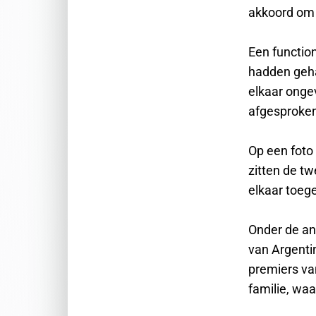
akkoord om 
Een function
hadden geha
elkaar onge
afgesproken
Op een foto
zitten de t
elkaar toeg
Onder de an
van Argentin
premiers va
familie, wa