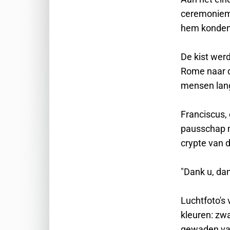
ceremonieme
hem konden 
De kist wer
Rome naar d
mensen lang
Franciscus, 
pausschap m
crypte van d
"Dank u, dan
Luchtfoto's
kleuren: zw
gewaden van