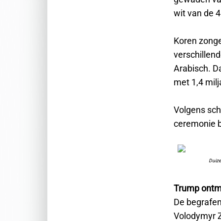
wit van de 
Koren zonge
verschillen
Arabisch. D
met 1,4 milj
Volgens sch
ceremonie bi
Duize
Trump ontm
De begrafen
Volodymyr Z