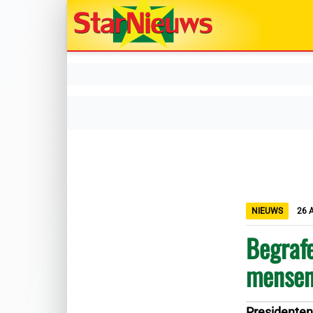
NIEUWS
26 
Begrafe
mense
Presidenten