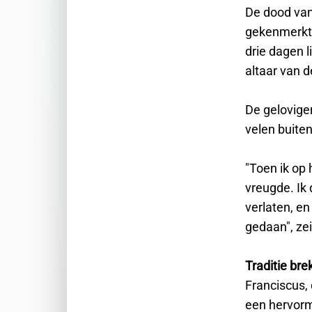
De dood van
gekenmerkt 
drie dagen 
altaar van d
De gelovigen
velen buite
"Toen ik op
vreugde. Ik
verlaten, en
gedaan", zei
Traditie bre
Franciscus, 
een hervorm