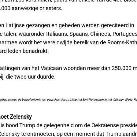
4.000 aanwezige priesters.
n Latijnse gezangen en gebeden werden gereciteerd in
de talen, waaronder Italiaans, Spaans, Chinees, Portugee
aarmee wordt het wereldwijde bereik van de Rooms-Kath
ard leden benadrukt.
attingen van het Vaticaan woonden meer dan 250.000 
j, die twee uur duurde.
nden wonen de begrafenismis van paus Franciscus bij op het Sint-Pietersplein in het Vaticaan. (Foto: Re
oet Zelensky
is bood Trump de gelegenheid om de Oekraïense presid
elensky te ontmoeten, op een moment dat Trump aandr