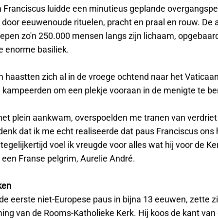
 Franciscus luidde een minutieus geplande overgangsper
door eeuwenoude rituelen, pracht en praal en rouw. De 
liepen zo'n 250.000 mensen langs zijn lichaam, opgebaard
e enorme basiliek.
 haastten zich al in de vroege ochtend naar het Vaticaan,
n kampeerden om een ​​plekje vooraan in de menigte te b
 het plein aankwam, overspoelden me tranen van verdriet
 denk dat ik me echt realiseerde dat paus Franciscus ons
 tegelijkertijd voel ik vreugde voor alles wat hij voor de Ke
 een Franse pelgrim, Aurelie André.
ken
de eerste niet-Europese paus in bijna 13 eeuwen, zette zi
ing van de Rooms-Katholieke Kerk. Hij koos de kant van