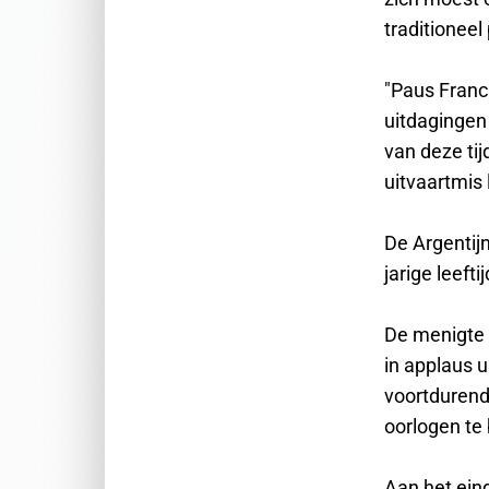
traditionee
"Paus Franc
uitdagingen 
van deze tij
uitvaartmis 
De Argentij
jarige leeft
De menigte d
in applaus u
voortdurend
oorlogen te
Aan het eind