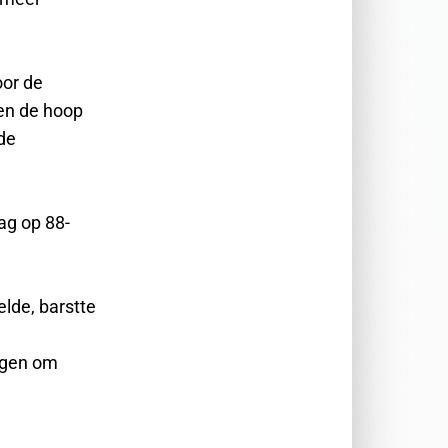
oor de
 en de hoop
 de
ag op 88-
lde, barstte
ngen om