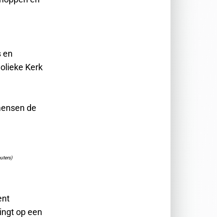
s en
olieke Kerk
mensen de
uters)
ent
ingt op een