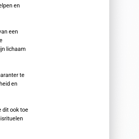
elpen en
 van een
le
ijn lichaam
paranter te
dheid en
dit ook toe
isrituelen