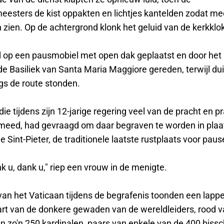
esters de kist oppakten en lichtjes kantelden zodat m
zien. Op de achtergrond klonk het geluid van de kerkklo
d op een pausmobiel met open dak geplaatst en door het 
e Basiliek van Santa Maria Maggiore gereden, terwijl d
s de route stonden.
die tijdens zijn 12-jarige regering veel van de pracht en p
eed, had gevraagd om daar begraven te worden in plaat
e Sint-Pieter, de traditionele laatste rustplaats voor paus
k u, dank u," riep een vrouw in de menigte.
 van het Vaticaan tijdens de begrafenis toonden een lap
art van de donkere gewaden van de wereldleiders, rood v
 zo'n 250 kardinalen, paars van enkele van de 400 biss