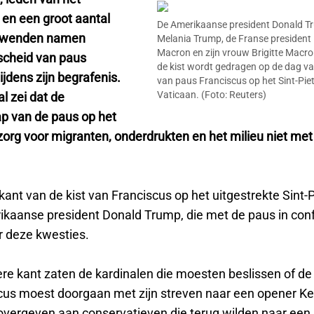
 en een groot aantal
De Amerikaanse president Donald Tru
uwenden namen
Melania Trump, de Franse presiden
Macron en zijn vrouw Brigitte Macron 
scheid van paus
de kist wordt gedragen op de dag va
ijdens zijn begrafenis.
van paus Franciscus op het Sint-Piet
Vaticaan. (Foto: Reuters)
l zei dat de
p van de paus op het
zorg voor migranten, onderdrukten en het milieu niet m
ant van de kist van Franciscus op het uitgestrekte Sint-P
ikaanse president Donald Trump, die met de paus in conf
r deze kwesties.
re kant zaten de kardinalen die moesten beslissen of de
cus moest doorgaan met zijn streven naar een opener Kerk
overgeven aan conservatieven die terug wilden naar een