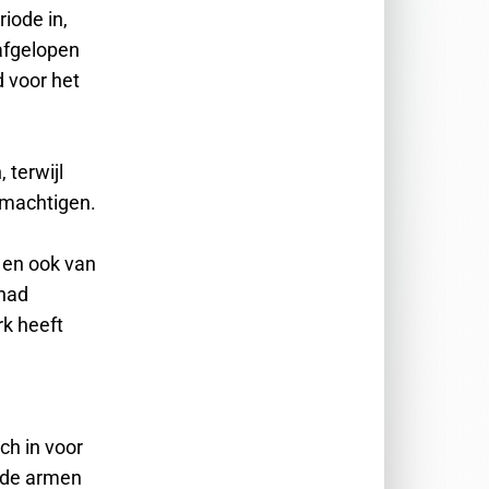
iode in,
afgelopen
 voor het
 terwijl
emachtigen.
 en ook van
 had
rk heeft
ch in voor
 de armen