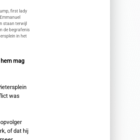
mp, first lady
t Emmanuel
staan ​​terwijl
n de begrafenis
ersplein in het
et hem mag
ietersplein
lict was
 opvolger
, of dat hij
 meer