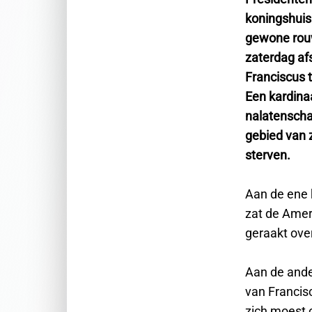
koningshuis
gewone ro
zaterdag af
Franciscus t
Een kardinaa
nalatenscha
gebied van 
sterven.
Aan de ene k
zat de Amer
geraakt ove
Aan de ande
van Francis
zich moest 