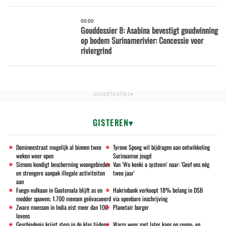
00:00
Gouddossier 8: Asabina bevestigt goudwinning
op bodem Surinamerivier: Concessie voor
riviergrind
GISTEREN
Domineestraat mogelijk al binnen twee
Tyrone Spong wil bijdragen aan ontwikkeling
weken weer open
Surinaamse jeugd
Simons kondigt bescherming woongebieden
Van 'Wo kenki a systeem' naar: 'Geef ons nóg
en strengere aanpak illegale activiteiten
twee jaar'
aan
Fuego-vulkaan in Guatemala blijft as en
Hakrinbank verkoopt 18% belang in DSB
modder spuwen; 1.700 mensen geëvacueerd
via openbare inschrijving
Zware moesson in India eist meer dan 100
Planetair burger
levens
Geschiedenis krijgt stem in de klas tijdens
Warm weer met later kans op regen- en