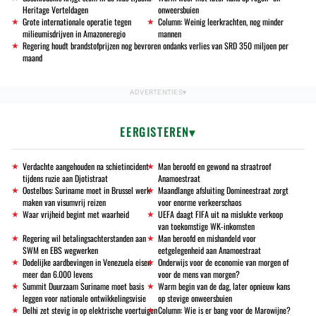
Heritage Verteldagen
onweersbuien
Grote internationale operatie tegen
Column: Weinig leerkrachten, nog minder
milieumisdrijven in Amazoneregio
mannen
Regering houdt brandstofprijzen nog bevroren ondanks verlies van SRD 350 miljoen per
maand
EERGISTEREN
Verdachte aangehouden na schietincident
Man beroofd en gewond na straatroof
tijdens ruzie aan Djotistraat
Anamoestraat
Oostelbos: Suriname moet in Brussel werk
Maandlange afsluiting Domineestraat zorgt
maken van visumvrij reizen
voor enorme verkeerschaos
Waar vrijheid begint met waarheid
UEFA daagt FIFA uit na mislukte verkoop
van toekomstige WK-inkomsten
Regering wil betalingsachterstanden aan
Man beroofd en mishandeld voor
SWM en EBS wegwerken
eetgelegenheid aan Anamoestraat
Dodelijke aardbevingen in Venezuela eisen
Onderwijs voor de economie van morgen of
meer dan 6.000 levens
voor de mens van morgen?
Summit Duurzaam Suriname moet basis
Warm begin van de dag, later opnieuw kans
leggen voor nationale ontwikkelingsvisie
op stevige onweersbuien
Delhi zet stevig in op elektrische voertuigen
Column: Wie is er bang voor de Marowijne?