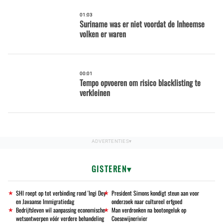
01:03
Suriname was er niet voordat de Inheemse
volken er waren
00:01
Tempo opvoeren om risico blacklisting te
verkleinen
GISTEREN
SHI roept op tot verbinding rond 'Ingi Dey'
President Simons kondigt steun aan voor
en Javaanse Immigratiedag
onderzoek naar cultureel erfgoed
Bedrijfsleven wil aanpassing economische
Man verdronken na bootongeluk op
wetsontwerpen vóór verdere behandeling
Coesewijnerivier