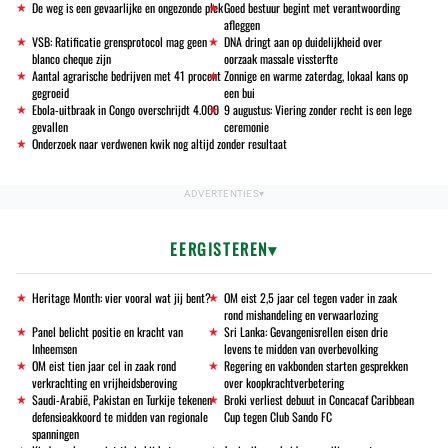
De weg is een gevaarlijke en ongezonde plek
Goed bestuur begint met verantwoording
afleggen
VSB: Ratificatie grensprotocol mag geen
DNA dringt aan op duidelijkheid over
blanco cheque zijn
oorzaak massale vissterfte
Aantal agrarische bedrijven met 41 procent
Zonnige en warme zaterdag, lokaal kans op
gegroeid
een bui
Ebola-uitbraak in Congo overschrijdt 4.000
9 augustus: Viering zonder recht is een lege
gevallen
ceremonie
Onderzoek naar verdwenen kwik nog altijd zonder resultaat
EERGISTEREN
Heritage Month: vier vooral wat jij bent?
OM eist 2,5 jaar cel tegen vader in zaak
rond mishandeling en verwaarlozing
Panel belicht positie en kracht van
Sri Lanka: Gevangenisrellen eisen drie
Inheemsen
levens te midden van overbevolking
OM eist tien jaar cel in zaak rond
Regering en vakbonden starten gesprekken
verkrachting en vrijheidsberoving
over koopkrachtverbetering
Saudi-Arabië, Pakistan en Turkije tekenen
Broki verliest debuut in Concacaf Caribbean
defensieakkoord te midden van regionale
Cup tegen Club Sando FC
spanningen