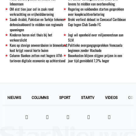
Inheemsen
levens te midden van overbevolking
OM eist tien jaar cel in zaak rond
Regering en vakbonden starten gesprekken
verkrachting en vrijheidsberoving
over koopkrachtverbetering
Saudi-Arabië, Pakistan en Turkije tekenen
Broki verliest debuut in Concacaf Caribbean
defensieakkoord te midden van regionale
Cup tegen Club Sando FC
spanningen
Kinderen horen niet thuis bij het
Jogi wil openheid over miljoenensteun aan
verkeerslicht
SLM
Kans op stevige onweersbuien in binnenland;
Politieke overgangsgesprekken Venezuela
kust krijgt vooral korte buien
beginnen zonder Machado
Column: Banken zetten met hogere ATM-
Bouwkosten blijven stijgen: prijzen in een
tarieven digitale economie op achterstand
jaar tijd gemiddeld 7,3% hoger
NIEUWS
COLUMNS
SPORT
STARTV
VIDEOS
COL