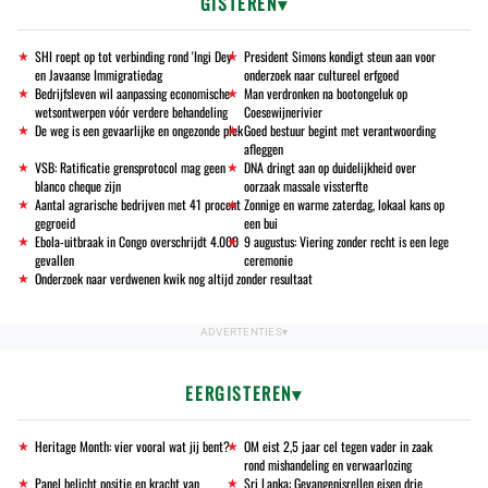
GISTEREN
SHI roept op tot verbinding rond 'Ingi Dey'
President Simons kondigt steun aan voor
en Javaanse Immigratiedag
onderzoek naar cultureel erfgoed
Bedrijfsleven wil aanpassing economische
Man verdronken na bootongeluk op
wetsontwerpen vóór verdere behandeling
Coesewijnerivier
De weg is een gevaarlijke en ongezonde plek
Goed bestuur begint met verantwoording
afleggen
VSB: Ratificatie grensprotocol mag geen
DNA dringt aan op duidelijkheid over
blanco cheque zijn
oorzaak massale vissterfte
Aantal agrarische bedrijven met 41 procent
Zonnige en warme zaterdag, lokaal kans op
gegroeid
een bui
Ebola-uitbraak in Congo overschrijdt 4.000
9 augustus: Viering zonder recht is een lege
gevallen
ceremonie
Onderzoek naar verdwenen kwik nog altijd zonder resultaat
EERGISTEREN
Heritage Month: vier vooral wat jij bent?
OM eist 2,5 jaar cel tegen vader in zaak
rond mishandeling en verwaarlozing
Panel belicht positie en kracht van
Sri Lanka: Gevangenisrellen eisen drie