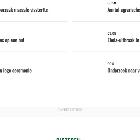
06:58
oorzaak massale vissterfte
Aantal agrarische
03:05
ns op een bui
Ebola-uitbraak in
00:01
en lege ceremonie
Onderzoek naar v