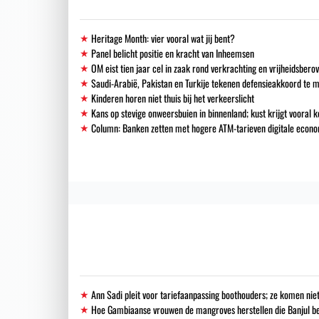
Heritage Month: vier vooral wat jij bent?
Panel belicht positie en kracht van Inheemsen
OM eist tien jaar cel in zaak rond verkrachting en vrijheidsbero
Saudi-Arabië, Pakistan en Turkije tekenen defensieakkoord te 
Kinderen horen niet thuis bij het verkeerslicht
Kans op stevige onweersbuien in binnenland; kust krijgt vooral k
Column: Banken zetten met hogere ATM-tarieven digitale econo
Ann Sadi pleit voor tariefaanpassing boothouders; ze komen niet
Hoe Gambiaanse vrouwen de mangroves herstellen die Banjul 