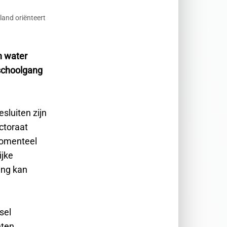
and oriënteert
n water
 schoolgang
sluiten zijn
ctoraat
momenteel
ijke
ing kan
sel
ten.