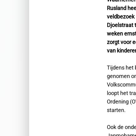
Rusland hee
veldbezoek 
Djoelstraat 
weken ernst
zorgt voor 
van kinderen
Tijdens het 
genomen om 
Volkscommun
loopt het t
Ordening (O
starten.
Ook de onde
Janmohamed,