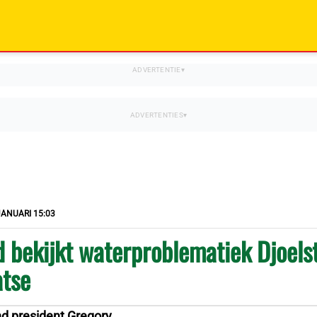
JANUARI 15:03
 bekijkt waterproblematiek Djoels
atse
 president Gregory