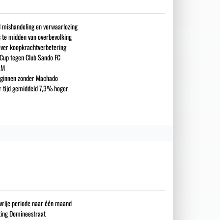
nd mishandeling en verwaarlozing
s te midden van overbevolking
over koopkrachtverbetering
 Cup tegen Club Sando FC
LM
eginnen zonder Machado
ar tijd gemiddeld 7,3% hoger
gsvrije periode naar één maand
iting Domineestraat