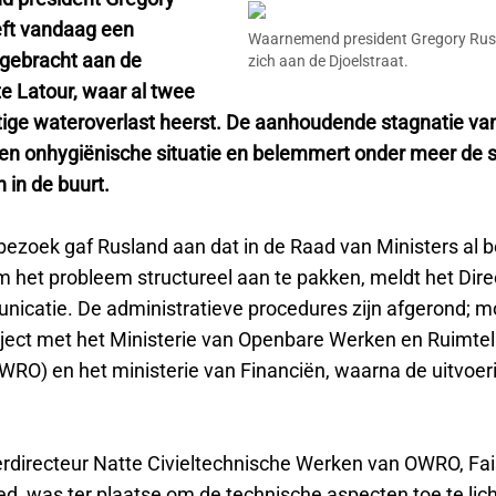
ft vandaag een
Waarnemend president Gregory Rusl
gebracht aan de
zich aan de Djoelstraat.
te Latour, waar al twee
ige wateroverlast heerst. De aanhoudende stagnatie va
een onhygiënische situatie en belemmert onder meer de
 in de buurt.
bezoek gaf Rusland aan dat in de Raad van Ministers al be
het probleem structureel aan te pakken, meldt het Dire
icatie. De administratieve procedures zijn afgerond; 
raject met het Ministerie van Openbare Werken en Ruimtel
WRO) en het ministerie van Financiën, waarna de uitvoer
rdirecteur Natte Civieltechnische Werken van OWRO, Fai
 was ter plaatse om de technische aspecten toe te lich