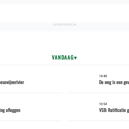
VANDAAG
14:48
esewijnerivier
De weg is een gev
10:54
ing afleggen
VSB: Ratificatie 