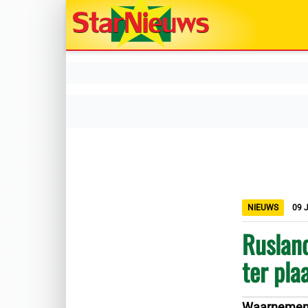
NIEUWS
09 
Rusland
ter pla
Waarnemend