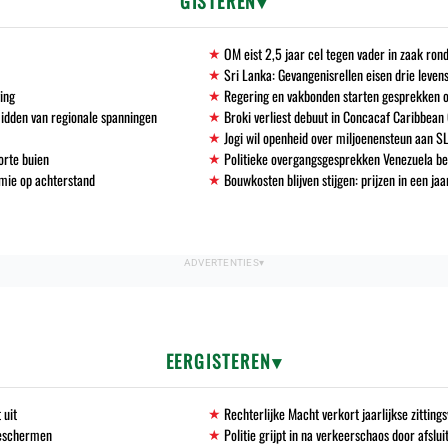
GISTEREN
OM eist 2,5 jaar cel tegen vader in zaak ro
Sri Lanka: Gevangenisrellen eisen drie leven
ving
Regering en vakbonden starten gesprekken 
midden van regionale spanningen
Broki verliest debuut in Concacaf Caribbean
Jogi wil openheid over miljoenensteun aan S
orte buien
Politieke overgangsgesprekken Venezuela b
mie op achterstand
Bouwkosten blijven stijgen: prijzen in een ja
EERGISTEREN
 uit
Rechterlijke Macht verkort jaarlijkse zittin
beschermen
Politie grijpt in na verkeerschaos door afslu