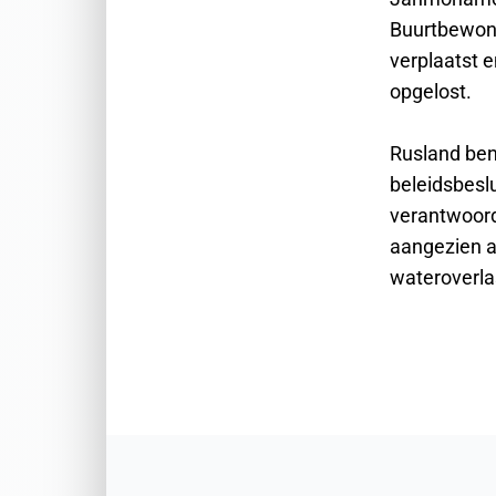
Buurtbewone
verplaatst 
opgelost.
Rusland ben
beleidsbeslu
verantwoord
aangezien ac
wateroverla