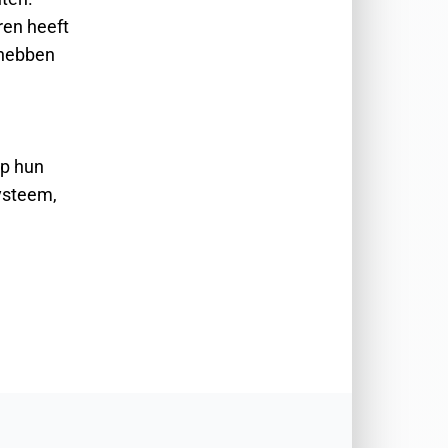
ren heeft
 hebben
op hun
systeem,