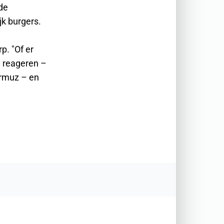
 de
k burgers.
p. "Of er
al reageren –
ormuz – en