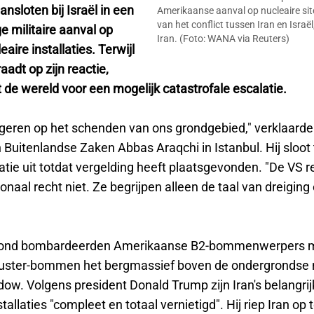
ansloten bij Israël in een
Amerikaanse aanval op nucleaire sit
van het conflict tussen Iran en Israël
e militaire aanval op
Iran. (Foto: WANA via Reuters)
aire installaties. Terwijl
aadt op zijn reactie,
de wereld voor een mogelijk catastrofale escalatie.
eageren op het schenden van ons grondgebied," verklaarde
 Buitenlandse Zaken Abbas Araqchi in Istanbul. Hij sloot
tie uit totdat vergelding heeft plaatsgevonden. "De VS r
ionaal recht niet. Ze begrijpen alleen de taal van dreiging
ond bombardeerden Amerikaanse B2-bommenwerpers m
uster-bommen het bergmassief boven de ondergrondse 
dow. Volgens president Donald Trump zijn Iran's belangrij
tallaties "compleet en totaal vernietigd". Hij riep Iran op 