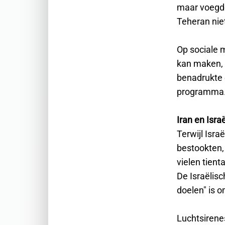
maar voegde
Teheran niet
Op sociale m
kan maken, 
benadrukte e
programma.
Iran en Isra
Terwijl Isra
bestookten, 
vielen tien
De Israëlisc
doelen" is o
Luchtsirenes