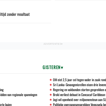
tijd zonder resultaat
GISTEREN
OM eist 2,5 jaar cel tegen vader in zaak ro
Sri Lanka: Gevangenisrellen eisen drie leven
ving
Regering en vakbonden starten gesprekken 
midden van regionale spanningen
Broki verliest debuut in Concacaf Caribbean
Jogi wil openheid over miljoenensteun aan S
orte buien
Politieke overgangsgesprekken Venezuela b