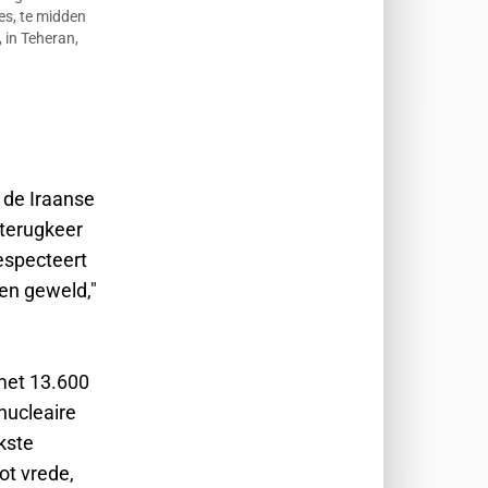
es, te midden
, in Teheran,
 de Iraanse
 terugkeer
especteert
 en geweld,"
et 13.600
nucleaire
kste
tot vrede,