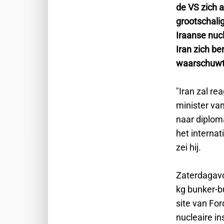
de VS zich a
grootschalig
Iraanse nucle
Iran zich ber
waarschuwt 
"Iran zal r
minister van
naar diploma
het internat
zei hij.
Zaterdagav
kg bunker-b
site van For
nucleaire ins