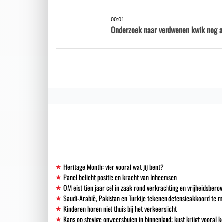
00:01
Onderzoek naar verdwenen kwik nog al
Heritage Month: vier vooral wat jij bent?
Panel belicht positie en kracht van Inheemsen
OM eist tien jaar cel in zaak rond verkrachting en vrijheidsbero
Saudi-Arabië, Pakistan en Turkije tekenen defensieakkoord te 
Kinderen horen niet thuis bij het verkeerslicht
Kans op stevige onweersbuien in binnenland; kust krijgt vooral k