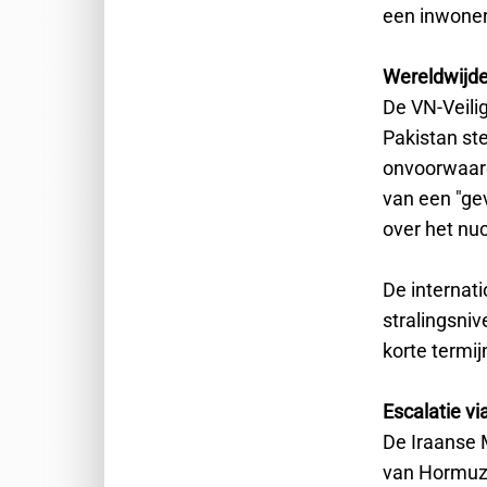
een inwoner
Wereldwijde
De VN-Veili
Pakistan ste
onvoorwaard
van een "ge
over het nuc
De interna
stralingsni
korte termij
Escalatie vi
De Iraanse 
van Hormuz 