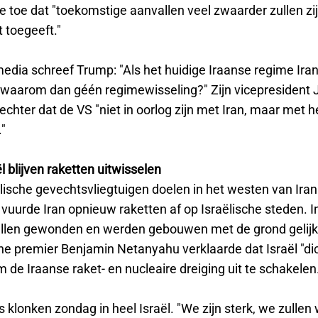
 toe dat "toekomstige aanvallen veel zwaarder zullen zij
 toegeeft."
edia schreef Trump: "Als het huidige Iraanse regime Iran
waarom dan géén regimewisseling?" Zijn vicepresident
chter dat de VS "niet in oorlog zijn met Iran, maar met h
"
ël blijven raketten uitwisselen
ëlische gevechtsvliegtuigen doelen in het westen van Iran
vuurde Iran opnieuw raketten af op Israëlische steden. In
tallen gewonden en werden gebouwen met de grond gelij
he premier Benjamin Netanyahu verklaarde dat Israël "dich
m de Iraanse raket- en nucleaire dreiging uit te schakelen
 klonken zondag in heel Israël. "We zijn sterk, we zullen 