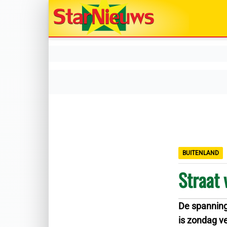
BUITENLAND
Straat 
De spanning
is zondag v