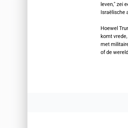
leven," zei 
Israëlische
Hoewel Trump
komt vrede, 
met militai
of de wereld