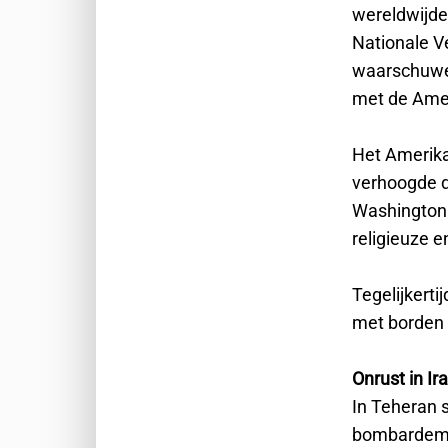
wereldwijde
Nationale Ve
waarschuwen
met de Amer
Het Amerika
verhoogde d
Washington 
religieuze e
Tegelijkerti
met borden a
Onrust in Ir
In Teheran 
bombardemen