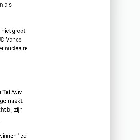
n als
 niet groot
 JD Vance
et nucleaire
 Tel Aviv
kgemaakt.
t bij zijn
.
winnen," zei