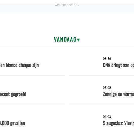
VANDAAG
08:56
een blanco cheque zijn
DNA dringt aan op
05:02
rocent gegroeid
Zonnige en warme
01:03
4.000 gevallen
9 augustus: Vieri