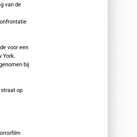
ng van de
onfrontatie
de voor een
 York,
 genomen bij
 straat op
orrorfilm