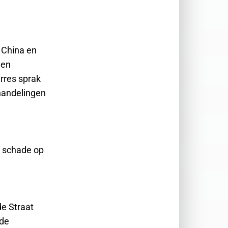
 China en
 en
rres sprak
handelingen
e schade op
de Straat
 de