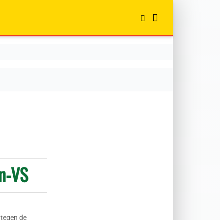
an-VS
 tegen de