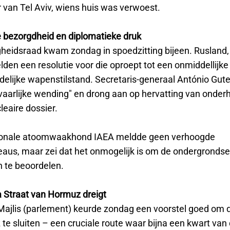
 van Tel Aviv, wiens huis was verwoest.
 bezorgdheid en diplomatieke druk
gheidsraad kwam zondag in spoedzitting bijeen. Rusland,
lden een resolutie voor die oproept tot een onmiddellijke
elijke wapenstilstand. Secretaris-generaal António Gute
vaarlijke wending" en drong aan op hervatting van onder
leaire dossier.
tionale atoomwaakhond IAEA meldde geen verhoogde
veaus, maar zei dat het onmogelijk is om de ondergronds
n te beoordelen.
a Straat van Hormuz dreigt
Majlis (parlement) keurde zondag een voorstel goed om 
te sluiten – een cruciale route waar bijna een kwart van