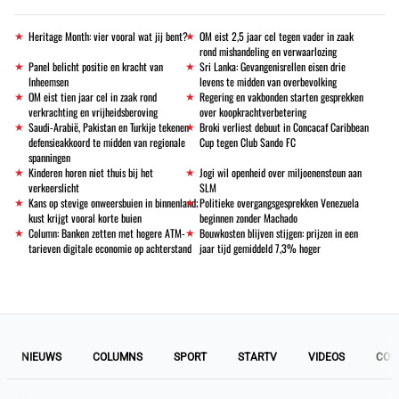
Heritage Month: vier vooral wat jij bent?
OM eist 2,5 jaar cel tegen vader in zaak
rond mishandeling en verwaarlozing
Panel belicht positie en kracht van
Sri Lanka: Gevangenisrellen eisen drie
Inheemsen
levens te midden van overbevolking
OM eist tien jaar cel in zaak rond
Regering en vakbonden starten gesprekken
verkrachting en vrijheidsberoving
over koopkrachtverbetering
Saudi-Arabië, Pakistan en Turkije tekenen
Broki verliest debuut in Concacaf Caribbean
defensieakkoord te midden van regionale
Cup tegen Club Sando FC
spanningen
Kinderen horen niet thuis bij het
Jogi wil openheid over miljoenensteun aan
verkeerslicht
SLM
Kans op stevige onweersbuien in binnenland;
Politieke overgangsgesprekken Venezuela
kust krijgt vooral korte buien
beginnen zonder Machado
Column: Banken zetten met hogere ATM-
Bouwkosten blijven stijgen: prijzen in een
tarieven digitale economie op achterstand
jaar tijd gemiddeld 7,3% hoger
NIEUWS
COLUMNS
SPORT
STARTV
VIDEOS
COL