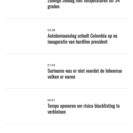
Zonnige zondag met temperaturen tot 34
graden
02:58
Autobomaanslag schudt Colombia op na
inauguratie van hardline president
01:03
Suriname was er niet voordat de Inheemse
volken er waren
00:01
Tempo opvoeren om risico blacklisting te
verkleinen