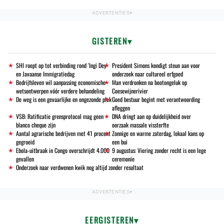
GISTEREN
SHI roept op tot verbinding rond 'Ingi Dey'
President Simons kondigt steun aan voor
en Javaanse Immigratiedag
onderzoek naar cultureel erfgoed
Bedrijfsleven wil aanpassing economische
Man verdronken na bootongeluk op
wetsontwerpen vóór verdere behandeling
Coesewijnerivier
De weg is een gevaarlijke en ongezonde plek
Goed bestuur begint met verantwoording
afleggen
VSB: Ratificatie grensprotocol mag geen
DNA dringt aan op duidelijkheid over
blanco cheque zijn
oorzaak massale vissterfte
Aantal agrarische bedrijven met 41 procent
Zonnige en warme zaterdag, lokaal kans op
gegroeid
een bui
Ebola-uitbraak in Congo overschrijdt 4.000
9 augustus: Viering zonder recht is een lege
gevallen
ceremonie
Onderzoek naar verdwenen kwik nog altijd zonder resultaat
EERGISTEREN