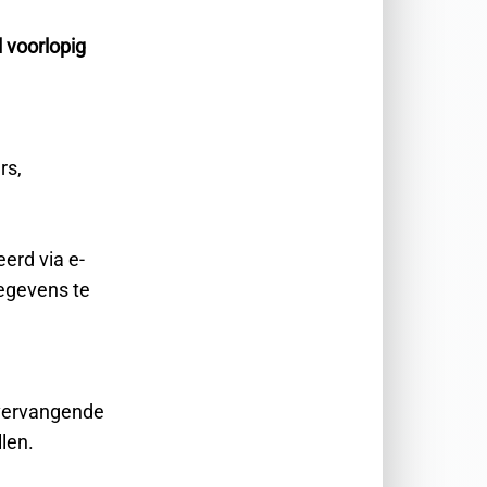
 voorlopig
rs,
erd via e-
gegevens te
 vervangende
llen.