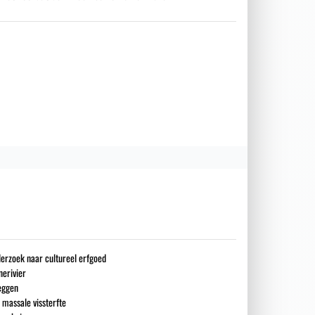
erzoek naar cultureel erfgoed
erivier
eggen
 massale vissterfte