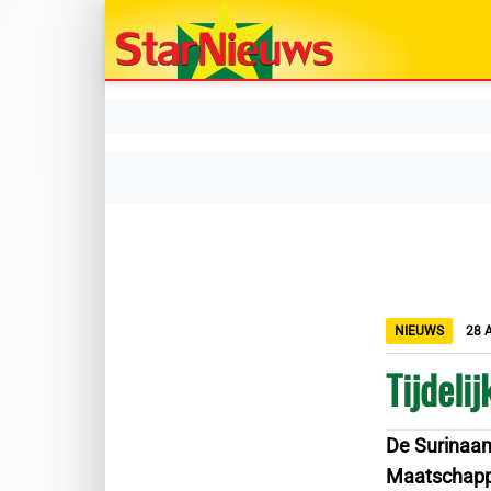
NIEUWS
28 
Tijdeli
De Surinaa
Maatschappij