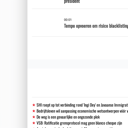
president
00:01
Tempo opvoeren om risico blacklisting
SHI roept op tot verbinding rond 'Ingi Dey' en Javaanse Immigra
Bedrijfsleven wil aanpassing economische wetsontwerpen vóór 
De weg is een gevaarlijke en ongezonde plek
VSB: Ratificatie grensprotocol mag geen blanco cheque zijn