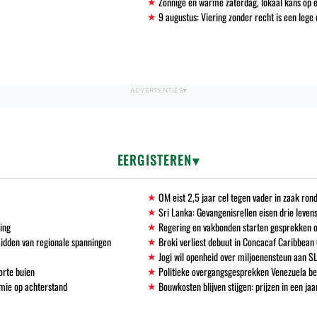
Zonnige en warme zaterdag, lokaal kans op e
9 augustus: Viering zonder recht is een leg
EERGISTEREN
OM eist 2,5 jaar cel tegen vader in zaak ro
Sri Lanka: Gevangenisrellen eisen drie leven
ving
Regering en vakbonden starten gesprekken 
midden van regionale spanningen
Broki verliest debuut in Concacaf Caribbean
Jogi wil openheid over miljoenensteun aan S
orte buien
Politieke overgangsgesprekken Venezuela b
mie op achterstand
Bouwkosten blijven stijgen: prijzen in een ja