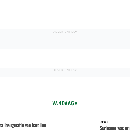
VANDAAG
01:03
a inauguratie van hardline
Suriname was er 