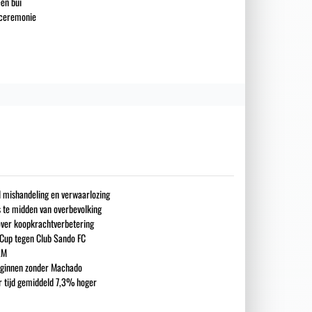
en bui
e ceremonie
nd mishandeling en verwaarlozing
s te midden van overbevolking
over koopkrachtverbetering
 Cup tegen Club Sando FC
LM
eginnen zonder Machado
ar tijd gemiddeld 7,3% hoger