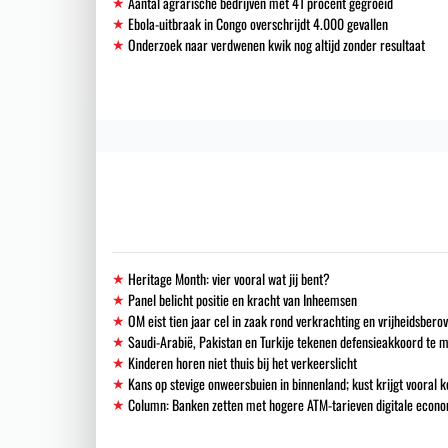
Aantal agrarische bedrijven met 41 procent gegroeid
Ebola-uitbraak in Congo overschrijdt 4.000 gevallen
Onderzoek naar verdwenen kwik nog altijd zonder resultaat
Heritage Month: vier vooral wat jij bent?
Panel belicht positie en kracht van Inheemsen
OM eist tien jaar cel in zaak rond verkrachting en vrijheidsbero
Saudi-Arabië, Pakistan en Turkije tekenen defensieakkoord te 
Kinderen horen niet thuis bij het verkeerslicht
Kans op stevige onweersbuien in binnenland; kust krijgt vooral k
Column: Banken zetten met hogere ATM-tarieven digitale econo