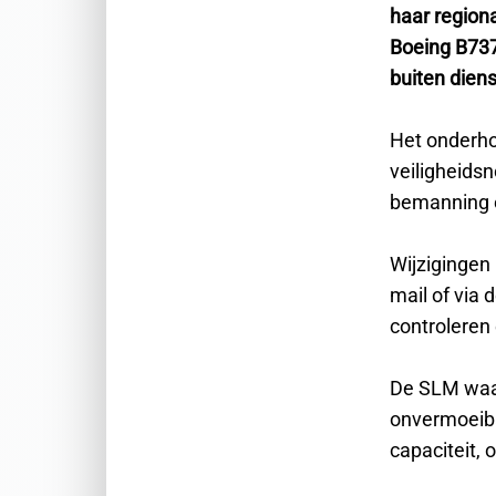
haar regiona
Boeing B737
buiten dien
Het onderho
veiligheids
bemanning en
Wijzigingen
mail of via
controleren 
De SLM waar
onvermoeiba
capaciteit, 