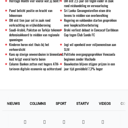
Heritage Month: vier vooral wat jij bent?
OM eist 2,5 jaar cel tegen vader in zaak
rond mishandeling en verwaarlozing
Panel belicht positie en kracht van
Sri Lanka: Gevangenisrellen eisen drie
Inheemsen
levens te midden van overbevolking
OM eist tien jaar cel in zaak rond
Regering en vakbonden starten gesprekken
verkrachting en vrijheidsberoving
over koopkrachtverbetering
Saudi-Arabië, Pakistan en Turkije tekenen
Broki verliest debuut in Concacaf Caribbean
defensieakkoord te midden van regionale
Cup tegen Club Sando FC
spanningen
Kinderen horen niet thuis bij het
Jogi wil openheid over miljoenensteun aan
verkeerslicht
SLM
Kans op stevige onweersbuien in binnenland;
Politieke overgangsgesprekken Venezuela
kust krijgt vooral korte buien
beginnen zonder Machado
Column: Banken zetten met hogere ATM-
Bouwkosten blijven stijgen: prijzen in een
tarieven digitale economie op achterstand
jaar tijd gemiddeld 7,3% hoger
NIEUWS
COLUMNS
SPORT
STARTV
VIDEOS
COL