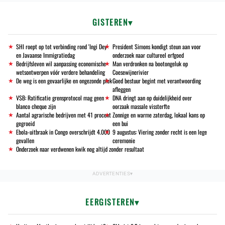
GISTEREN
SHI roept op tot verbinding rond 'Ingi Dey'
President Simons kondigt steun aan voor
en Javaanse Immigratiedag
onderzoek naar cultureel erfgoed
Bedrijfsleven wil aanpassing economische
Man verdronken na bootongeluk op
wetsontwerpen vóór verdere behandeling
Coesewijnerivier
De weg is een gevaarlijke en ongezonde plek
Goed bestuur begint met verantwoording
afleggen
VSB: Ratificatie grensprotocol mag geen
DNA dringt aan op duidelijkheid over
blanco cheque zijn
oorzaak massale vissterfte
Aantal agrarische bedrijven met 41 procent
Zonnige en warme zaterdag, lokaal kans op
gegroeid
een bui
Ebola-uitbraak in Congo overschrijdt 4.000
9 augustus: Viering zonder recht is een lege
gevallen
ceremonie
Onderzoek naar verdwenen kwik nog altijd zonder resultaat
EERGISTEREN