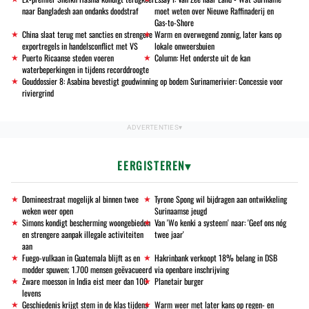
naar Bangladesh aan ondanks doodstraf
moet weten over Nieuwe Raffinaderij en
Gas-to-Shore
China slaat terug met sancties en strengere
Warm en overwegend zonnig, later kans op
exportregels in handelsconflict met VS
lokale onweersbuien
Puerto Ricaanse steden voeren
Column: Het onderste uit de kan
waterbeperkingen in tijdens recorddroogte
Gouddossier 8: Asabina bevestigt goudwinning op bodem Surinamerivier: Concessie voor
riviergrind
EERGISTEREN
Domineestraat mogelijk al binnen twee
Tyrone Spong wil bijdragen aan ontwikkeling
weken weer open
Surinaamse jeugd
Simons kondigt bescherming woongebieden
Van 'Wo kenki a systeem' naar: 'Geef ons nóg
en strengere aanpak illegale activiteiten
twee jaar'
aan
Fuego-vulkaan in Guatemala blijft as en
Hakrinbank verkoopt 18% belang in DSB
modder spuwen; 1.700 mensen geëvacueerd
via openbare inschrijving
Zware moesson in India eist meer dan 100
Planetair burger
levens
Geschiedenis krijgt stem in de klas tijdens
Warm weer met later kans op regen- en