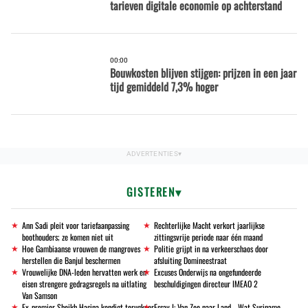
tarieven digitale economie op achterstand
00:00
Bouwkosten blijven stijgen: prijzen in een jaar
tijd gemiddeld 7,3% hoger
GISTEREN
Ann Sadi pleit voor tariefaanpassing
Rechterlijke Macht verkort jaarlijkse
boothouders; ze komen niet uit
zittingsvrije periode naar één maand
Hoe Gambiaanse vrouwen de mangroves
Politie grijpt in na verkeerschaos door
herstellen die Banjul beschermen
afsluiting Domineestraat
Vrouwelijke DNA-leden hervatten werk en
Excuses Onderwijs na ongefundeerde
eisen strengere gedragsregels na uitlating
beschuldigingen directeur IMEAO 2
Van Samson
Ex-premier Sheikh Hasina kondigt terugkeer
Essay I: Van Zee naar Land - Wat Suriname