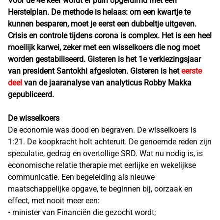
Voor de 4e keer wordt er puin opgeruimd met een
Herstelplan. De methode is helaas: om een kwartje te
kunnen besparen, moet je eerst een dubbeltje uitgeven.
Crisis en controle tijdens corona is complex. Het is een heel
moeilijk karwei, zeker met een wisselkoers die nog moet
worden gestabiliseerd. Gisteren is het 1e verkiezingsjaar
van president Santokhi afgesloten. Gisteren is het
eerste
deel
van de jaaranalyse van analyticus Robby Makka
gepubliceerd.
De wisselkoers
De economie was dood en begraven. De wisselkoers is
1:21. De koopkracht holt achteruit. De genoemde reden zijn
speculatie, gedrag en overtollige SRD. Wat nu nodig is, is
economische relatie therapie met eerlijke en wekelijkse
communicatie. Een begeleiding als nieuwe
maatschappelijke opgave, te beginnen bij, oorzaak en
effect, met nooit meer een:
• minister van Financiën die gezocht wordt;