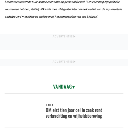
becommentarieert de Surinaamse economie op persoonlijke titel. "Eenieder mag zijn politieke
voorkeuren hebben, stelt hij. Niks mis mee. Het gaat echter om de kwaliteit van de argumentatie
onderbouwd met cijfers en stellingen bij het samenstellen van een bijdrage".
VANDAAG
15:15
OM eist tien jaar cel in zaak rond
verkrachting en vrijheidsberoving