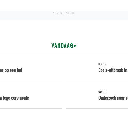
VANDAAG
03:05
ns op een bui
Ebola-uitbraak in
00:01
en lege ceremonie
Onderzoek naar v