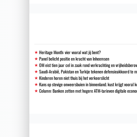
Heritage Month: vier vooral wat jij bent?
Panel belicht positie en kracht van Inheemsen
OM eist tien jaar cel in zaak rond verkrachting en vrijheidsbero
Saudi-Arabië, Pakistan en Turkije tekenen defensieakkoord te 
Kinderen horen niet thuis bij het verkeerslicht
Kans op stevige onweersbuien in binnenland; kust krijgt vooral k
Column: Banken zetten met hogere ATM-tarieven digitale econo