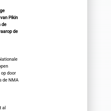
ige
van Pikin
n de
waarop de
Nationale
appen
 op door
ens de NMA
 al