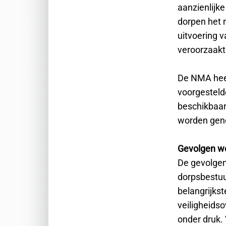
aanzienlijk
dorpen het m
uitvoering v
veroorzaakt
De NMA heef
voorgesteld
beschikbaar
worden ge
Gevolgen wo
De gevolgen
dorpsbestuu
belangrijkst
veiligheids
onder druk.