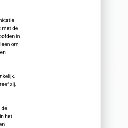
icatie
t met de
oofden in
alleen om
 en
kelijk.
eef zij.
n de
n het
 en