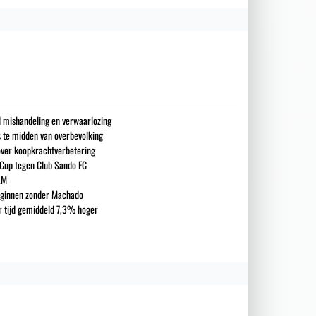
nd mishandeling en verwaarlozing
s te midden van overbevolking
over koopkrachtverbetering
 Cup tegen Club Sando FC
LM
eginnen zonder Machado
ar tijd gemiddeld 7,3% hoger