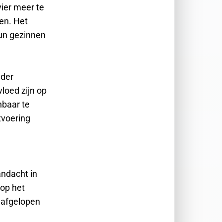
vier meer te
men. Het
hun gezinnen
eder
loed zijn op
nbaar te
tvoering
ndacht in
 op het
 afgelopen