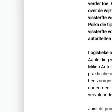
verder toe. 
over de wij
vissterfte w
Poika die t
vissterfte 
autoriteite
Logistieke o
Aanleiding 
Milieu Auto
praktische 
hen voorges
onder meer e
vervolgonde
Juist dit pu