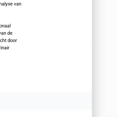
nalyse van
ionaal
van de
cht door
inair