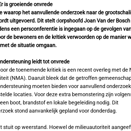
Er is groeiende onvrede
ze waarop het aanvullende onderzoek naar de grootschal
ordt uitgevoerd. Dit stelt
d
orpshoofd Joan Van der Bosch 
ijdens een persconferentie is ingegaan op de gevolgen va
voor de bewoners en de kritiek verwoorden op de manier 
n met de situatie omgaan.
ndersteuning leidt tot onvrede
voor de toenemende kritiek is een recent overleg met de 
riteit (NMA). Daaruit bleek dat de getroffen gemeensch
ondersteuning moeten bieden voor aanvullend onderzoek
telde locaties. Voor deze extra bemonstering zijn volg
en boot, brandstof en lokale begeleiding nodig. Dit
rzoek stond aanvankelijk gepland voor donderdag.
nt stuit op weerstand. Hoewel de milieuautoriteit aangeeft