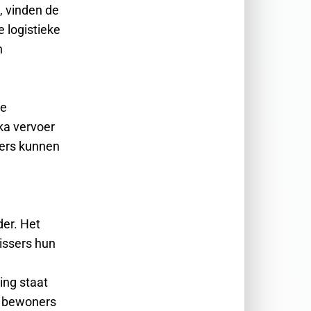
, vinden de
e logistieke
n
de
ka vervoer
ters kunnen
der. Het
issers hun
ing staat
el bewoners