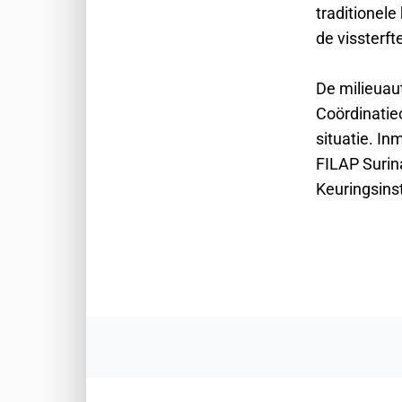
traditionel
de vissterf
De milieuau
Coördinati
situatie. I
FILAP Surina
Keuringsinst