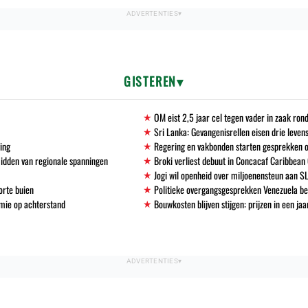
GISTEREN
OM eist 2,5 jaar cel tegen vader in zaak ro
Sri Lanka: Gevangenisrellen eisen drie leven
ving
Regering en vakbonden starten gesprekken 
midden van regionale spanningen
Broki verliest debuut in Concacaf Caribbean
Jogi wil openheid over miljoenensteun aan S
orte buien
Politieke overgangsgesprekken Venezuela b
mie op achterstand
Bouwkosten blijven stijgen: prijzen in een ja