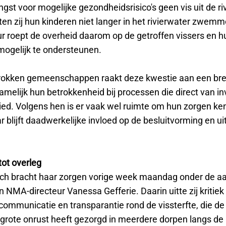
ngst voor mogelijke gezondheidsrisico's geen vis uit de ri
ten zij hun kinderen niet langer in het rivierwater zwem
r roept de overheid daarom op de getroffen vissers en 
mogelijk te ondersteunen.
rokken gemeenschappen raakt deze kwestie aan een br
melijk hun betrokkenheid bij processen die direct van inv
ied. Volgens hen is er vaak wel ruimte om hun zorgen ke
blijft daadwerkelijke invloed op de besluitvorming en ui
 tot overleg
ch bracht haar zorgen vorige week maandag onder de aa
n NMA-directeur Vanessa Gefferie. Daarin uitte zij kritiek
communicatie en transparantie rond de vissterfte, die de
grote onrust heeft gezorgd in meerdere dorpen langs de