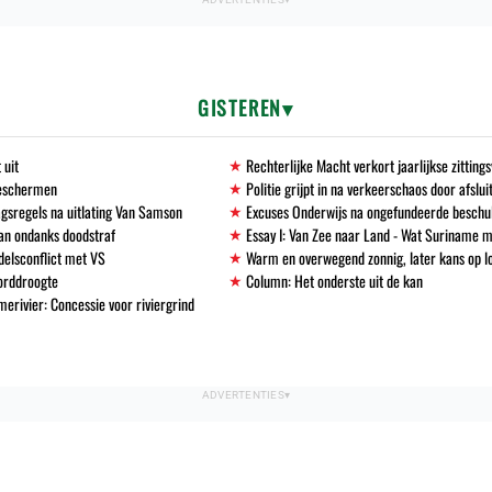
GISTEREN
 uit
Rechterlijke Macht verkort jaarlijkse zittin
beschermen
Politie grijpt in na verkeerschaos door afslu
gsregels na uitlating Van Samson
Excuses Onderwijs na ongefundeerde beschu
an ondanks doodstraf
Essay I: Van Zee naar Land - Wat Suriname m
delsconflict met VS
Warm en overwegend zonnig, later kans op l
corddroogte
Column: Het onderste uit de kan
erivier: Concessie voor riviergrind