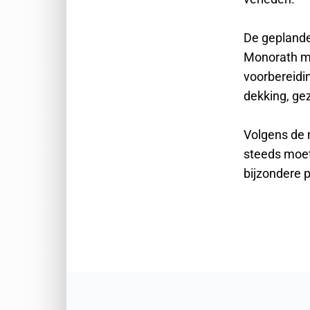
De geplande
Monorath me
voorbereidin
dekking, ge
Volgens de m
steeds moet
bijzondere p