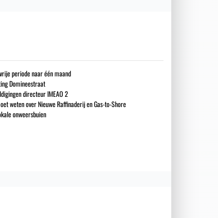
gsvrije periode naar één maand
iting Domineestraat
ldigingen directeur IMEAO 2
oet weten over Nieuwe Raffinaderij en Gas-to-Shore
okale onweersbuien