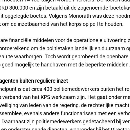
RD 300.000 en zijn betaald uit de zogenoemde 'boeteka
it opgelegde boetes. Volgens Monorath was deze nood
k om de inzetbaarheid van het korps op peil te houden.
re financiële middelen voor de operationele uitvoering z
 ontoereikend om de politietaken landelijk en duurzaam o
veau te waarborgen. Toch wordt geprobeerd de openbare
zo goed mogelijk te handhaven met de beperkte middelen.
genten buiten reguliere inzet
elpunt is dat circa 400 politiemedewerkers buiten het re
e verband van het KPS werkzaam zijn. Het gaat onder m
iliging van leden van de regering, de rechterlijke macht
ssemblee, evenals andere functionarissen met een verh
l. Daarnaast zijn politiemedewerkers gedetacheerd bij ve
- en ondersteunende diensten, waaronder bij het Director