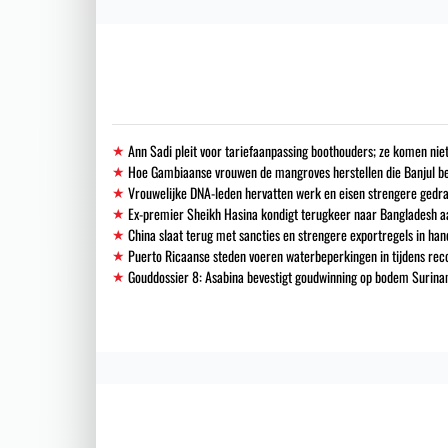
Ann Sadi pleit voor tariefaanpassing boothouders; ze komen niet
Hoe Gambiaanse vrouwen de mangroves herstellen die Banjul 
Vrouwelijke DNA-leden hervatten werk en eisen strengere gedra
Ex-premier Sheikh Hasina kondigt terugkeer naar Bangladesh a
China slaat terug met sancties en strengere exportregels in han
Puerto Ricaanse steden voeren waterbeperkingen in tijdens re
Gouddossier 8: Asabina bevestigt goudwinning op bodem Surinam