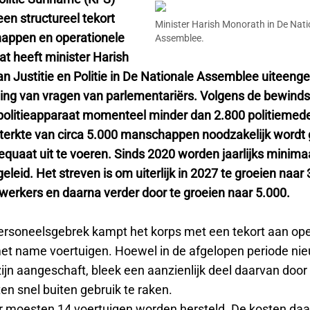
en structureel tekort
Minister Harish Monorath in De Nati
appen en operationele
Assemblee.
at heeft minister Harish
 Justitie en Politie in De Nationale Assemblee uiteengez
ng van vragen van parlementariërs. Volgens de bewinds
politieapparaat momenteel minder dan 2.800 politiemed
 sterkte van circa 5.000 manschappen noodzakelijk wordt
equaat uit te voeren. Sinds 2020 worden jaarlijks minima
eleid. Het streven is om uiterlijk in 2027 te groeien naar
werkers en daarna verder door te groeien naar 5.000.
ersoneelsgebrek kampt het korps met een tekort aan ope
et name voertuigen. Hoewel in de afgelopen periode ni
ijn aangeschaft, bleek een aanzienlijk deel daarvan door
 snel buiten gebruik te raken.
 moesten 14 voertuigen worden hersteld. De kosten da