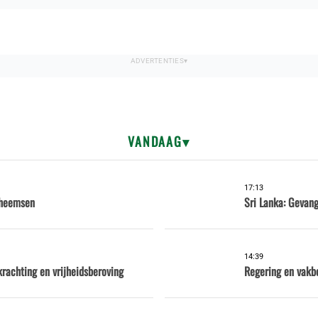
VANDAAG
17:13
Inheemsen
Sri Lanka: Gevang
14:39
krachting en vrijheidsberoving
Regering en vakb