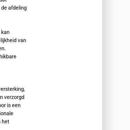
 de afdeling
k kan
lijkheid van
en.
chikbare
versterking,
en verzorgd
or is een
ionale
 het