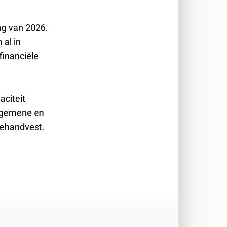
ng van 2026.
al in
financiële
aciteit
algemene en
tiehandvest.