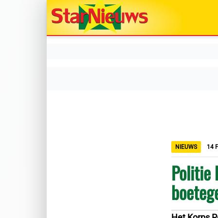
NIEUWS
14 
Politie
boetege
Het Korps P