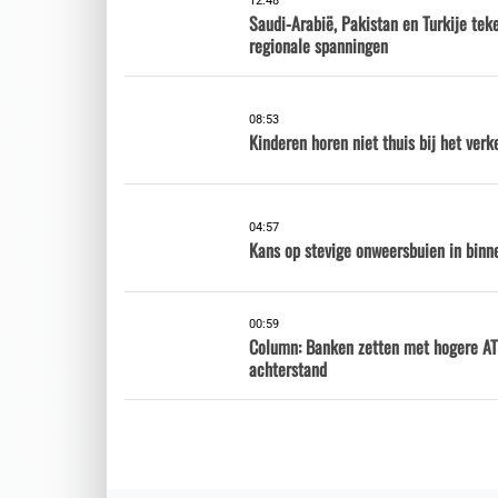
12:48
Saudi-Arabië, Pakistan en Turkije te
regionale spanningen
08:53
Kinderen horen niet thuis bij het verk
04:57
Kans op stevige onweersbuien in binne
00:59
Column: Banken zetten met hogere AT
achterstand