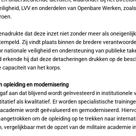
eiligheid, LVV en onderdelen van Openbare Werken, zoals
roen.
nadrukte dat deze inzet niet zonder meer als oneigenlij
empeld. Zij vindt plaats binnen de bredere verantwoorde
r nationale veiligheid en ondersteuning van publieke tak
ijd erkende hij dat deze detacheringen drukken op de bes
 capaciteit van het korps.
in opleiding en modernisering
gaf aan dat blijvend wordt geïnvesteerd in institutionele 
tatief als kwalitatief. Er worden specialistische training
ieacademie wordt geëvalueerd en gemoderniseerd. Hiervo
aangetrokken om de opleiding op te trekken naar internat
 vergelijkbaar met de opzet van de militaire academie in