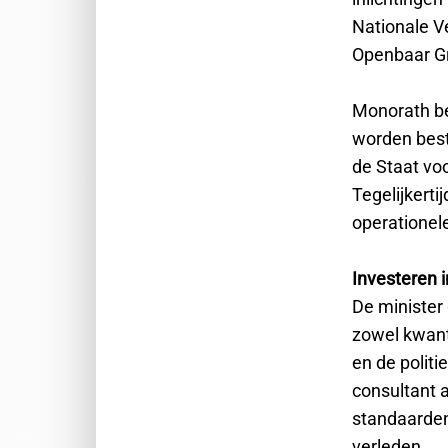
Nationale V
Openbaar G
Monorath be
worden best
de Staat voo
Tegelijkert
operationele
Investeren 
De minister 
zowel kwanti
en de polit
consultant 
standaarden,
verleden.