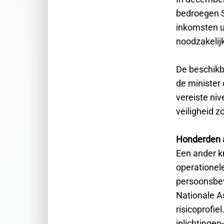
bedroegen S
inkomsten u
noodzakelij
De beschikba
de minister
vereiste ni
veiligheid 
Honderden a
Een ander kn
operationel
persoonsbeve
Nationale A
risicoprofie
inlichtingen