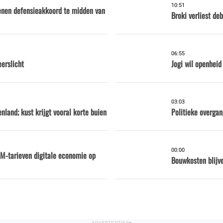
10:51
kenen defensieakkoord te midden van
Broki verliest d
06:55
eerslicht
Jogi wil openhei
03:03
nland; kust krijgt vooral korte buien
Politieke overga
00:00
M-tarieven digitale economie op
Bouwkosten blijve