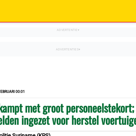
FEBRUARI 00:01
 kampt met groot personeelstekort;
lden ingezet voor herstel voertuig
olitie Suriname (KPS)