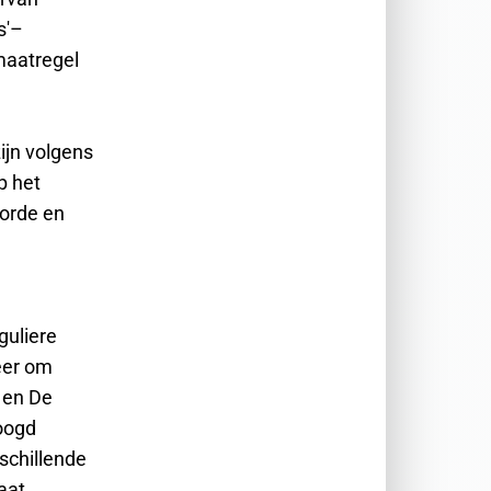
s'–
maatregel
ijn volgens
p het
 orde en
guliere
eer om
 en De
oogd
rschillende
aat