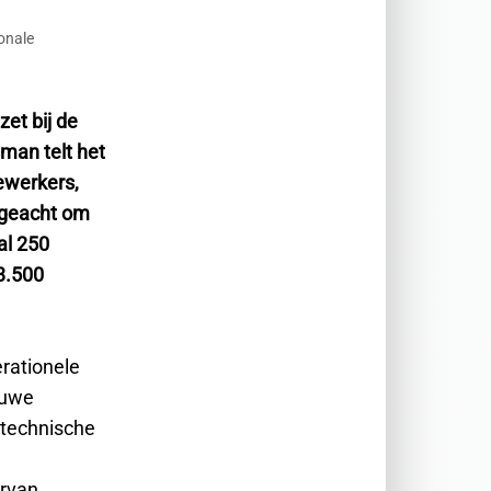
onale
et bij de
man telt het
ewerkers,
 geacht om
al 250
 3.500
rationele
euwe
 technische
arvan