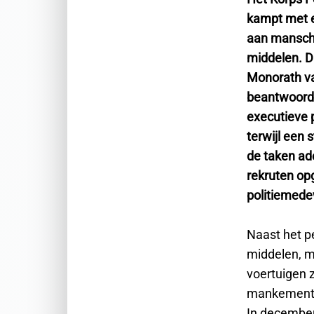
kampt met e
aan mansch
middelen. D
Monorath van
beantwoordi
executieve 
terwijl een
de taken ad
rekruten opg
politiemede
Naast het p
middelen, m
voertuigen z
mankementen
In december