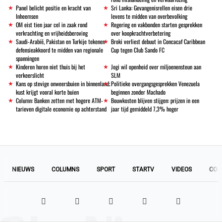
Panel belicht positie en kracht van
Sri Lanka: Gevangenisrellen eisen drie
Inheemsen
levens te midden van overbevolking
OM eist tien jaar cel in zaak rond
Regering en vakbonden starten gesprekken
verkrachting en vrijheidsberoving
over koopkrachtverbetering
Saudi-Arabië, Pakistan en Turkije tekenen
Broki verliest debuut in Concacaf Caribbean
defensieakkoord te midden van regionale
Cup tegen Club Sando FC
spanningen
Kinderen horen niet thuis bij het
Jogi wil openheid over miljoenensteun aan
verkeerslicht
SLM
Kans op stevige onweersbuien in binnenland;
Politieke overgangsgesprekken Venezuela
kust krijgt vooral korte buien
beginnen zonder Machado
Column: Banken zetten met hogere ATM-
Bouwkosten blijven stijgen: prijzen in een
tarieven digitale economie op achterstand
jaar tijd gemiddeld 7,3% hoger
NIEUWS
COLUMNS
SPORT
STARTV
VIDEOS
COL