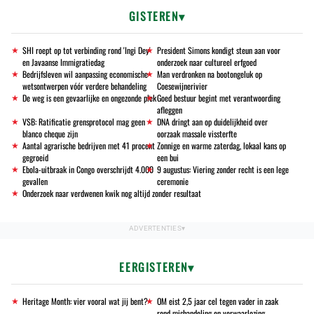
GISTEREN
SHI roept op tot verbinding rond 'Ingi Dey'
President Simons kondigt steun aan voor
en Javaanse Immigratiedag
onderzoek naar cultureel erfgoed
Bedrijfsleven wil aanpassing economische
Man verdronken na bootongeluk op
wetsontwerpen vóór verdere behandeling
Coesewijnerivier
De weg is een gevaarlijke en ongezonde plek
Goed bestuur begint met verantwoording
afleggen
VSB: Ratificatie grensprotocol mag geen
DNA dringt aan op duidelijkheid over
blanco cheque zijn
oorzaak massale vissterfte
Aantal agrarische bedrijven met 41 procent
Zonnige en warme zaterdag, lokaal kans op
gegroeid
een bui
Ebola-uitbraak in Congo overschrijdt 4.000
9 augustus: Viering zonder recht is een lege
gevallen
ceremonie
Onderzoek naar verdwenen kwik nog altijd zonder resultaat
EERGISTEREN
Heritage Month: vier vooral wat jij bent?
OM eist 2,5 jaar cel tegen vader in zaak
rond mishandeling en verwaarlozing