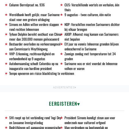
Column: Borrelpraat no. 936
CUS: Verschillende wortels en verhalen, één
thuis
Wereldbank heeft gelijk; maar Suriname
9 augustus - twee culturen, één natie
staat voor een grotere uitdaging
Simons en Adhin willen verdere stappen
NDP: Verschillen moeten Surinamers dichter
rond rechten Inheemsen
bij elkaar brengen
Tyfoon Dolphin bereikt oostkust van China:
ABOP: Afkomst mag kansen van Surinamers
meer dan 300.000 mensen geëvacueerd
niet bepalen
Bestuurder overleden na verkeersongeval
Elf jaar na vonnis: Inheemse gronden blijven
aan Commissaris Weythingweg
onbeschermd in Suriname
VHP: Erkenning, rechtvaardigheid en
Zonnige zondag met temperaturen tot 34
verbondenheid op 9 augustus
graden
Autobomaanslag schudt Colombia op na
Suriname was er niet voordat de Inheemse
inauguratie van hardline president
volken er waren
Tempo opvoeren om risico blacklisting te verkleinen
EERGISTEREN
SHI roept op tot verbinding rond 'Ingi Dey'
President Simons kondigt steun aan voor
en Javaanse Immigratiedag
onderzoek naar cultureel erfgoed
Bedrijfsleven wil aanpassing economische
Man verdronken na bootongeluk op