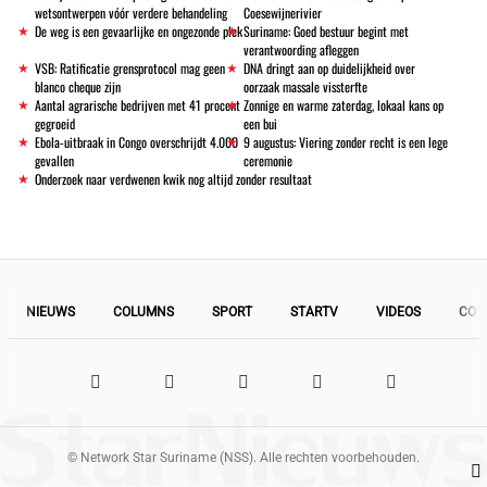
wetsontwerpen vóór verdere behandeling
Coesewijnerivier
De weg is een gevaarlijke en ongezonde plek
Suriname: Goed bestuur begint met
verantwoording afleggen
VSB: Ratificatie grensprotocol mag geen
DNA dringt aan op duidelijkheid over
blanco cheque zijn
oorzaak massale vissterfte
Aantal agrarische bedrijven met 41 procent
Zonnige en warme zaterdag, lokaal kans op
gegroeid
een bui
Ebola-uitbraak in Congo overschrijdt 4.000
9 augustus: Viering zonder recht is een lege
gevallen
ceremonie
Onderzoek naar verdwenen kwik nog altijd zonder resultaat
NIEUWS
COLUMNS
SPORT
STARTV
VIDEOS
COL
© Network Star Suriname (NSS). Alle rechten voorbehouden.