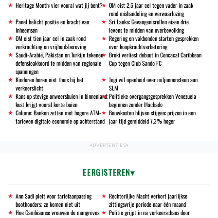
Heritage Month: vier vooral wat jij bent?
OM eist 2,5 jaar cel tegen vader in zaak
rond mishandeling en verwaarlozing
Panel belicht positie en kracht van
Sri Lanka: Gevangenisrellen eisen drie
Inheemsen
levens te midden van overbevolking
OM eist tien jaar cel in zaak rond
Regering en vakbonden starten gesprekken
verkrachting en vrijheidsberoving
over koopkrachtverbetering
Saudi-Arabië, Pakistan en Turkije tekenen
Broki verliest debuut in Concacaf Caribbean
defensieakkoord te midden van regionale
Cup tegen Club Sando FC
spanningen
Kinderen horen niet thuis bij het
Jogi wil openheid over miljoenensteun aan
verkeerslicht
SLM
Kans op stevige onweersbuien in binnenland;
Politieke overgangsgesprekken Venezuela
kust krijgt vooral korte buien
beginnen zonder Machado
Column: Banken zetten met hogere ATM-
Bouwkosten blijven stijgen: prijzen in een
tarieven digitale economie op achterstand
jaar tijd gemiddeld 7,3% hoger
EERGISTEREN
Ann Sadi pleit voor tariefaanpassing
Rechterlijke Macht verkort jaarlijkse
boothouders; ze komen niet uit
zittingsvrije periode naar één maand
Hoe Gambiaanse vrouwen de mangroves
Politie grijpt in na verkeerschaos door