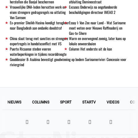
herstellen die Banjul beschermen
afsluiting Domineestraat
Vrouwelijke DNA-leden hervatten werk en
Excuses Onderwijs na ongefundeerde
eisen strengere gedragsregels na uitlating
beschuldigingen directeur IMEAO 2
Van Samson
Ex-premier Sheikh Hasina kondigt terugkeer
Essay I: Van Zee naar Land - Wat Suriname
naar Bangladesh aan ondanks doodstraf
moet weten over Nieuwe Raffinaderij en
Gas-to-Shore
China slaat terug met sancties en strengere
Warm en overwegend zonnig, later kans op
exportregels in handelsconflict met VS
lokale onweersbuien
Puerto Ricaanse steden voeren
Column: Het onderste uit de kan
waterbeperkingen in tijdens recorddroogte
Gouddossier 8: Asabina bevestigt goudwinning op bodem Surinamerivier: Concessie voor
riviergrind
NIEUWS
COLUMNS
SPORT
STARTV
VIDEOS
COL