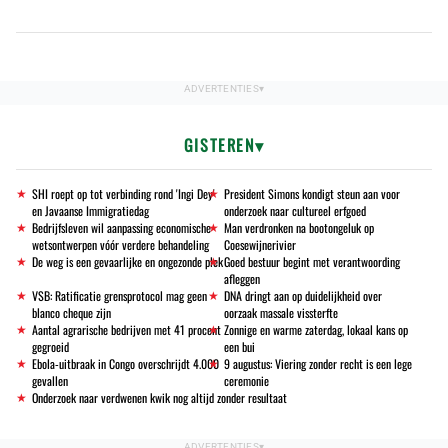
GISTEREN
SHI roept op tot verbinding rond 'Ingi Dey'
President Simons kondigt steun aan voor
en Javaanse Immigratiedag
onderzoek naar cultureel erfgoed
Bedrijfsleven wil aanpassing economische
Man verdronken na bootongeluk op
wetsontwerpen vóór verdere behandeling
Coesewijnerivier
De weg is een gevaarlijke en ongezonde plek
Goed bestuur begint met verantwoording
afleggen
VSB: Ratificatie grensprotocol mag geen
DNA dringt aan op duidelijkheid over
blanco cheque zijn
oorzaak massale vissterfte
Aantal agrarische bedrijven met 41 procent
Zonnige en warme zaterdag, lokaal kans op
gegroeid
een bui
Ebola-uitbraak in Congo overschrijdt 4.000
9 augustus: Viering zonder recht is een lege
gevallen
ceremonie
Onderzoek naar verdwenen kwik nog altijd zonder resultaat