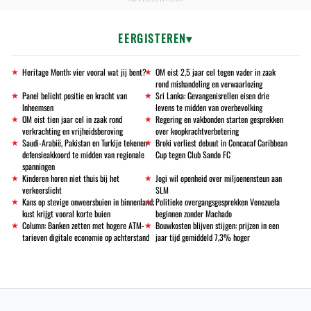
EERGISTEREN
Heritage Month: vier vooral wat jij bent?
OM eist 2,5 jaar cel tegen vader in zaak
rond mishandeling en verwaarlozing
Panel belicht positie en kracht van
Sri Lanka: Gevangenisrellen eisen drie
Inheemsen
levens te midden van overbevolking
OM eist tien jaar cel in zaak rond
Regering en vakbonden starten gesprekken
verkrachting en vrijheidsberoving
over koopkrachtverbetering
Saudi-Arabië, Pakistan en Turkije tekenen
Broki verliest debuut in Concacaf Caribbean
defensieakkoord te midden van regionale
Cup tegen Club Sando FC
spanningen
Kinderen horen niet thuis bij het
Jogi wil openheid over miljoenensteun aan
verkeerslicht
SLM
Kans op stevige onweersbuien in binnenland;
Politieke overgangsgesprekken Venezuela
kust krijgt vooral korte buien
beginnen zonder Machado
Column: Banken zetten met hogere ATM-
Bouwkosten blijven stijgen: prijzen in een
tarieven digitale economie op achterstand
jaar tijd gemiddeld 7,3% hoger