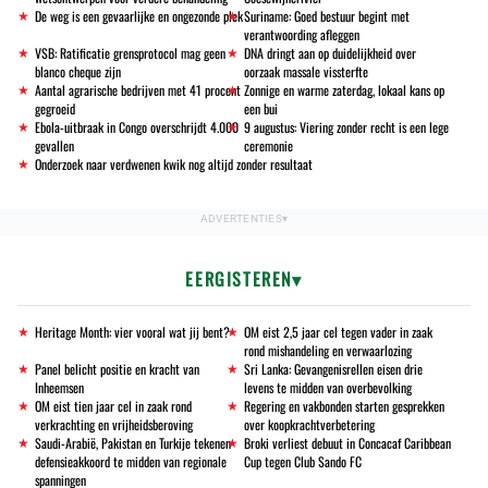
De weg is een gevaarlijke en ongezonde plek
Suriname: Goed bestuur begint met
verantwoording afleggen
VSB: Ratificatie grensprotocol mag geen
DNA dringt aan op duidelijkheid over
blanco cheque zijn
oorzaak massale vissterfte
Aantal agrarische bedrijven met 41 procent
Zonnige en warme zaterdag, lokaal kans op
gegroeid
een bui
Ebola-uitbraak in Congo overschrijdt 4.000
9 augustus: Viering zonder recht is een lege
gevallen
ceremonie
Onderzoek naar verdwenen kwik nog altijd zonder resultaat
EERGISTEREN
Heritage Month: vier vooral wat jij bent?
OM eist 2,5 jaar cel tegen vader in zaak
rond mishandeling en verwaarlozing
Panel belicht positie en kracht van
Sri Lanka: Gevangenisrellen eisen drie
Inheemsen
levens te midden van overbevolking
OM eist tien jaar cel in zaak rond
Regering en vakbonden starten gesprekken
verkrachting en vrijheidsberoving
over koopkrachtverbetering
Saudi-Arabië, Pakistan en Turkije tekenen
Broki verliest debuut in Concacaf Caribbean
defensieakkoord te midden van regionale
Cup tegen Club Sando FC
spanningen