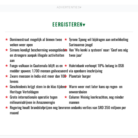
EERGISTEREN
Domineestraat mogelijk al binnen twee
Tyrone Spong wil bijdragen aan ontwikkeling
weken weer open
Surinaamse jeugd
Simons kondigt bescherming woongebieden
Van 'Wo kenki a systeem' naar: 'Geef ons nóg
en strengere aanpak illegale activiteiten
twee jaar'
aan
Fuego-vulkaan in Guatemala blijft as en
Hakrinbank verkoopt 18% belang in DSB
modder spuwen; 1.700 mensen geëvacueerd
via openbare inschrijving
Zware moesson in India eist meer dan 100
Planetair burger
levens
Geschiedenis krijgt stem in de klas tijdens
Warm weer met later kans op regen- en
Heritage Verteldagen
onweersbuien
Grote internationale operatie tegen
Column: Weinig leerkrachten, nog minder
milieumisdrijven in Amazoneregio
mannen
Regering houdt brandstofprijzen nog bevroren ondanks verlies van SRD 350 miljoen per
maand