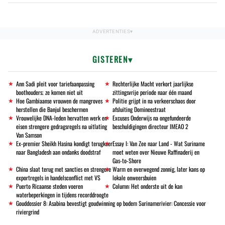
GISTEREN
Ann Sadi pleit voor tariefaanpassing
Rechterlijke Macht verkort jaarlijkse
boothouders; ze komen niet uit
zittingsvrije periode naar één maand
Hoe Gambiaanse vrouwen de mangroves
Politie grijpt in na verkeerschaos door
herstellen die Banjul beschermen
afsluiting Domineestraat
Vrouwelijke DNA-leden hervatten werk en
Excuses Onderwijs na ongefundeerde
eisen strengere gedragsregels na uitlating
beschuldigingen directeur IMEAO 2
Van Samson
Ex-premier Sheikh Hasina kondigt terugkeer
Essay I: Van Zee naar Land - Wat Suriname
naar Bangladesh aan ondanks doodstraf
moet weten over Nieuwe Raffinaderij en
Gas-to-Shore
China slaat terug met sancties en strengere
Warm en overwegend zonnig, later kans op
exportregels in handelsconflict met VS
lokale onweersbuien
Puerto Ricaanse steden voeren
Column: Het onderste uit de kan
waterbeperkingen in tijdens recorddroogte
Gouddossier 8: Asabina bevestigt goudwinning op bodem Surinamerivier: Concessie voor
riviergrind