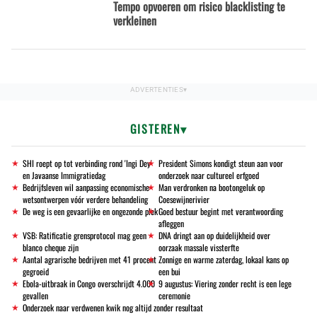
Tempo opvoeren om risico blacklisting te
verkleinen
GISTEREN
SHI roept op tot verbinding rond 'Ingi Dey'
President Simons kondigt steun aan voor
en Javaanse Immigratiedag
onderzoek naar cultureel erfgoed
Bedrijfsleven wil aanpassing economische
Man verdronken na bootongeluk op
wetsontwerpen vóór verdere behandeling
Coesewijnerivier
De weg is een gevaarlijke en ongezonde plek
Goed bestuur begint met verantwoording
afleggen
VSB: Ratificatie grensprotocol mag geen
DNA dringt aan op duidelijkheid over
blanco cheque zijn
oorzaak massale vissterfte
Aantal agrarische bedrijven met 41 procent
Zonnige en warme zaterdag, lokaal kans op
gegroeid
een bui
Ebola-uitbraak in Congo overschrijdt 4.000
9 augustus: Viering zonder recht is een lege
gevallen
ceremonie
Onderzoek naar verdwenen kwik nog altijd zonder resultaat