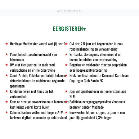
EERGISTEREN
Heritage Month: vier vooral wat jij bent?
OM eist 2,5 jaar cel tegen vader in zaak
rond mishandeling en verwaarlozing
Panel belicht positie en kracht van
Sri Lanka: Gevangenisrellen eisen drie
Inheemsen
levens te midden van overbevolking
OM eist tien jaar cel in zaak rond
Regering en vakbonden starten gesprekken
verkrachting en vrijheidsberoving
over koopkrachtverbetering
Saudi-Arabië, Pakistan en Turkije tekenen
Broki verliest debuut in Concacaf Caribbean
defensieakkoord te midden van regionale
Cup tegen Club Sando FC
spanningen
Kinderen horen niet thuis bij het
Jogi wil openheid over miljoenensteun aan
verkeerslicht
SLM
Kans op stevige onweersbuien in binnenland;
Politieke overgangsgesprekken Venezuela
kust krijgt vooral korte buien
beginnen zonder Machado
Column: Banken zetten met hogere ATM-
Bouwkosten blijven stijgen: prijzen in een
tarieven digitale economie op achterstand
jaar tijd gemiddeld 7,3% hoger