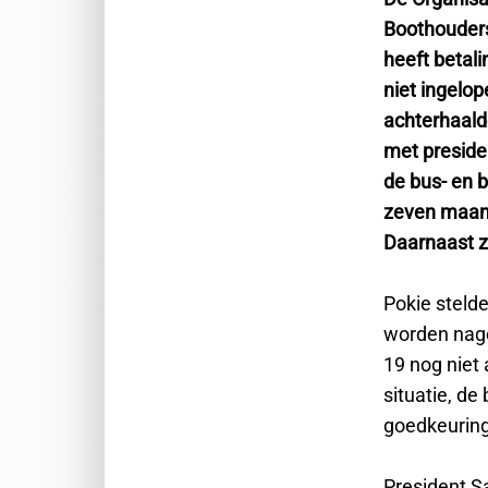
Boothouders
heeft betal
niet ingelo
achterhaald
met preside
de bus- en 
zeven maand
Daarnaast zi
Pokie steld
worden nage
19 nog niet
situatie, d
goedkeuring
President Sa