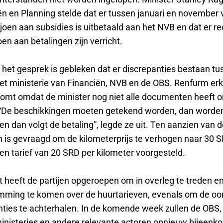
n en Planning stelde dat er tussen januari en november v
joen aan subsidies is uitbetaald aan het NVB en dat er r
en aan betalingen zijn verricht.
et gesprek is gebleken dat er discrepanties bestaan tu
het ministerie van Financiën, NVB en de OBS. Renfurm erk
 komt omdat de minister nog niet alle documenten heeft 
. “De beschikkingen moeten getekend worden, dan worden
 dan volgt de betaling”, legde ze uit. Ten aanzien van d
n is gevraagd om de kilometerprijs te verhogen naar 30 
en tarief van 20 SRD per kilometer voorgesteld.
 heeft de partijen opgeroepen om in overleg te treden en
ming te komen over de huurtarieven, evenals om de oo
nties te achterhalen. In de komende week zullen de OBS,
inisteries en andere relevante actoren opnieuw bijeen