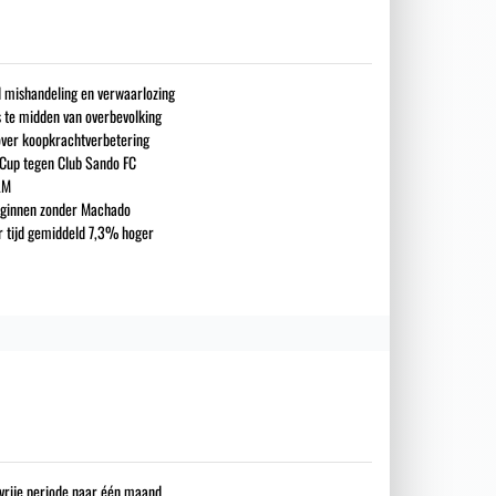
nd mishandeling en verwaarlozing
s te midden van overbevolking
over koopkrachtverbetering
 Cup tegen Club Sando FC
LM
eginnen zonder Machado
ar tijd gemiddeld 7,3% hoger
gsvrije periode naar één maand