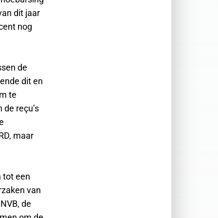
an dit jaar
ecent nog
ssen de
ende dit en
om te
 de reçu’s
e
SRD, maar
 tot een
rzaken van
 NVB, de
komen om de