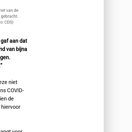
net van de
n gebracht.
to: CDS)
 gaf aan dat
nd van bijna
ngen.
”
eze niet
ens COVID-
ien de
 hiervoor
vangt voor