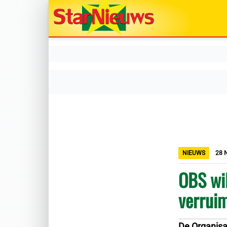
NIEUWS
28 
OBS wil
verruim
De Organisa