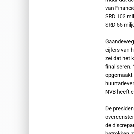
van Financië
SRD 103 mil
SRD 55 miljo
Gaandeweg h
cijfers van 
zei dat het
finaliseren
opgemaakt en
huurtarieve
NVB heeft e
De president
overeenstem
de discrepa
betrokken m