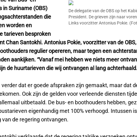
 in Suriname (OBS)
De delegatie van de OBS op het Kabi
ingsachterstanden die
President. De grieven zijn naar vore
Links voorzitter Antonius Pokie. (Fo
pen worden en
e tarieven besproken
nt Chan Santokhi. Antonius Pokie, voorzitter van de OBS,
boothouders regulier opereren, maar tegen een achtersta
en aankijken. “Vanaf mei hebben we niets meer ontva
jn de huurtarieven die wij ontvangen al lang achterhaald.
e verder dat er goede afspraken zijn gemaakt, maar dat d
komen. Ook zijn de gelden voor verleende diensten tijd
 allemaal uitbetaald. De bus- en boothouders hebben, gez
e bustarieven eigenhandig met 100% verhoogd. Intussen is
 van de regering ontvangen.
ntokhi verklaarde dat de regering talrijke verzoeken ont