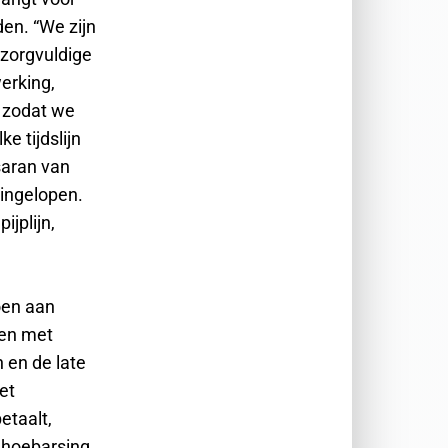
en. “We zijn
 zorgvuldige
erking,
, zodat we
e tijdslijn
saran van
ingelopen.
ijplijn,
oen aan
pen met
 en de late
et
etaalt,
ghoebarsing