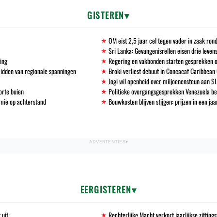
GISTEREN
OM eist 2,5 jaar cel tegen vader in zaak ro
Sri Lanka: Gevangenisrellen eisen drie leven
ving
Regering en vakbonden starten gesprekken 
midden van regionale spanningen
Broki verliest debuut in Concacaf Caribbean
Jogi wil openheid over miljoenensteun aan S
orte buien
Politieke overgangsgesprekken Venezuela b
mie op achterstand
Bouwkosten blijven stijgen: prijzen in een ja
EERGISTEREN
 uit
Rechterlijke Macht verkort jaarlijkse zittin