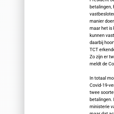
betalingen, 
vastbeslote
manier doen 
maar het is
kunnen vasts
daarbij hoo
TCT erkende
Zo zijn er t
meldt de C
In totaal m
Covid-19-ve
twee soorte
betalingen. 
ministerie 
maar dat ac