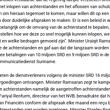
het inlopen van achterstanden en het aflossen van schuld
n om hieraan tegemoet te komen, maar willen dit op een
door duidelijke afspraken te maken. Er is een beleid in w
 belangrijk om de omvang van de achterstand te bepalen
tellen hoe we deze zo snel mogelijk kunnen inlopen, welk
rt en welke bedragen gemoeid zijn”. Minister Uraiqit Ram
 de achterstanden en gaf aan dat die langzaam worden 
wee betalingen van 10 miljoen SRD en 9 miljoen SRD in de p
ommunicatiedienst Suriname.
oeten de dienstverleners volgens de minister SRD 16 milj
rgoedingen ontvangen. Minister Ramsaran zegt te kam
n achterstanden namelijk de aangetroffen achterstanden
Fariyal Renfurm, directeur van het NVB, benadrukte dat h
van Financiën conform de afspraak elke maand een reçu b
hterstanden niet worden ingelopen. Minister Stanley Ra