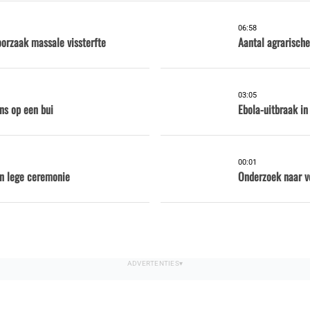
06:58
oorzaak massale vissterfte
Aantal agrarische
03:05
ns op een bui
Ebola-uitbraak in
00:01
en lege ceremonie
Onderzoek naar v