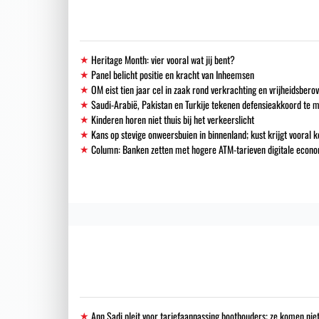
Heritage Month: vier vooral wat jij bent?
Panel belicht positie en kracht van Inheemsen
OM eist tien jaar cel in zaak rond verkrachting en vrijheidsbero
Saudi-Arabië, Pakistan en Turkije tekenen defensieakkoord te 
Kinderen horen niet thuis bij het verkeerslicht
Kans op stevige onweersbuien in binnenland; kust krijgt vooral k
Column: Banken zetten met hogere ATM-tarieven digitale econo
Ann Sadi pleit voor tariefaanpassing boothouders; ze komen niet