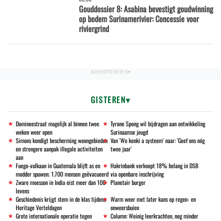
Gouddossier 8: Asabina bevestigt goudwinning
op bodem Surinamerivier: Concessie voor
riviergrind
GISTEREN
Domineestraat mogelijk al binnen twee
Tyrone Spong wil bijdragen aan ontwikkeling
weken weer open
Surinaamse jeugd
Simons kondigt bescherming woongebieden
Van 'Wo kenki a systeem' naar: 'Geef ons nóg
en strengere aanpak illegale activiteiten
twee jaar'
aan
Fuego-vulkaan in Guatemala blijft as en
Hakrinbank verkoopt 18% belang in DSB
modder spuwen; 1.700 mensen geëvacueerd
via openbare inschrijving
Zware moesson in India eist meer dan 100
Planetair burger
levens
Geschiedenis krijgt stem in de klas tijdens
Warm weer met later kans op regen- en
Heritage Verteldagen
onweersbuien
Grote internationale operatie tegen
Column: Weinig leerkrachten, nog minder