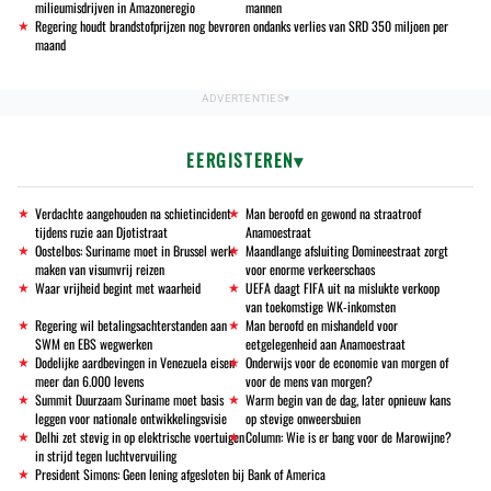
milieumisdrijven in Amazoneregio
mannen
Regering houdt brandstofprijzen nog bevroren ondanks verlies van SRD 350 miljoen per
maand
EERGISTEREN
Verdachte aangehouden na schietincident
Man beroofd en gewond na straatroof
tijdens ruzie aan Djotistraat
Anamoestraat
Oostelbos: Suriname moet in Brussel werk
Maandlange afsluiting Domineestraat zorgt
maken van visumvrij reizen
voor enorme verkeerschaos
Waar vrijheid begint met waarheid
UEFA daagt FIFA uit na mislukte verkoop
van toekomstige WK-inkomsten
Regering wil betalingsachterstanden aan
Man beroofd en mishandeld voor
SWM en EBS wegwerken
eetgelegenheid aan Anamoestraat
Dodelijke aardbevingen in Venezuela eisen
Onderwijs voor de economie van morgen of
meer dan 6.000 levens
voor de mens van morgen?
Summit Duurzaam Suriname moet basis
Warm begin van de dag, later opnieuw kans
leggen voor nationale ontwikkelingsvisie
op stevige onweersbuien
Delhi zet stevig in op elektrische voertuigen
Column: Wie is er bang voor de Marowijne?
in strijd tegen luchtvervuiling
President Simons: Geen lening afgesloten bij Bank of America