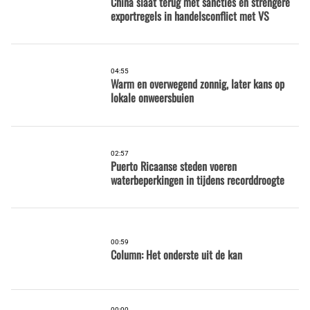
China slaat terug met sancties en strengere
exportregels in handelsconflict met VS
04:55
Warm en overwegend zonnig, later kans op
lokale onweersbuien
02:57
Puerto Ricaanse steden voeren
waterbeperkingen in tijdens recorddroogte
00:59
Column: Het onderste uit de kan
00:00