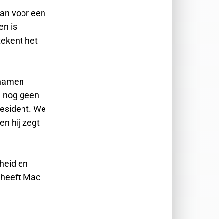
aan voor een
en is
tekent het
 namen
ga nog geen
resident. We
en hij zegt
heid en
 heeft Mac