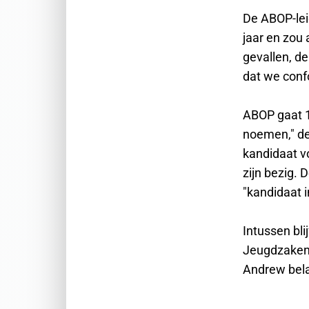
De ABOP-lei
jaar en zou
gevallen, d
dat we conf
ABOP gaat 1
noemen," dee
kandidaat v
zijn bezig.
"kandidaat i
Intussen bl
Jeugdzaken 
Andrew bel