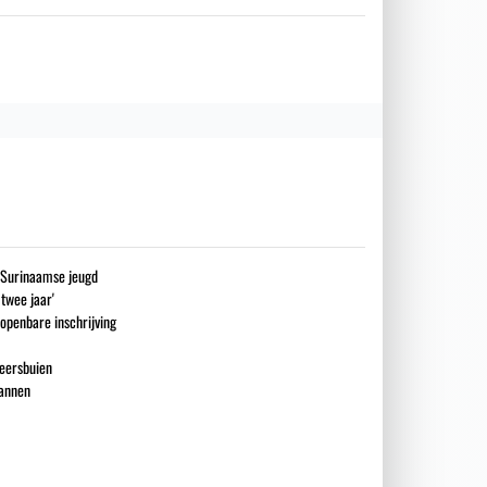
g Surinaamse jeugd
 twee jaar'
openbare inschrijving
eersbuien
mannen