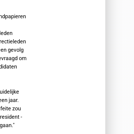
ondpapieren
eleden
rectieleden
 een gevolg
gevraagd om
ndidaten
uidelijke
en jaar.
 feite zou
resident -
egaan."