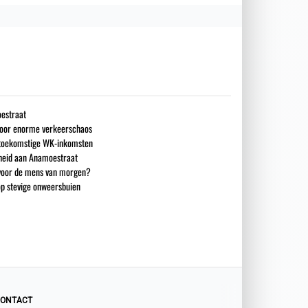
estraat
 voor enorme verkeerschaos
n toekomstige WK-inkomsten
heid aan Anamoestraat
 voor de mens van morgen?
op stevige onweersbuien
ONTACT