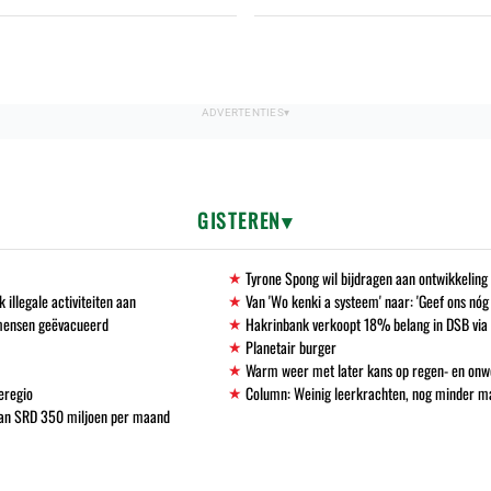
GISTEREN
Tyrone Spong wil bijdragen aan ontwikkelin
llegale activiteiten aan
Van 'Wo kenki a systeem' naar: 'Geef ons nóg
 mensen geëvacueerd
Hakrinbank verkoopt 18% belang in DSB via 
Planetair burger
Warm weer met later kans op regen- en onw
eregio
Column: Weinig leerkrachten, nog minder 
 van SRD 350 miljoen per maand