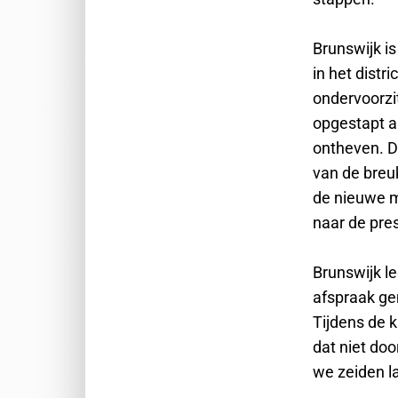
Brunswijk i
in het distr
ondervoorzi
opgestapt al
ontheven. Di
van de breu
de nieuwe mi
naar de pre
Brunswijk le
afspraak ge
Tijdens de k
dat niet doo
we zeiden l