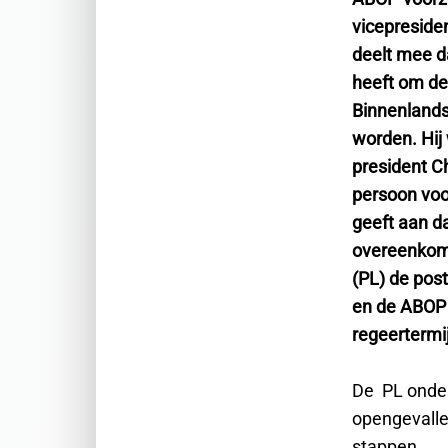
vicepreside
deelt mee da
heeft om de
Binnenlands
worden. Hij
president C
persoon voo
geeft aan d
overeenkoms
(PL) de post
en de ABOP 
regeertermi
De PL onder
opengevallen
stappen.