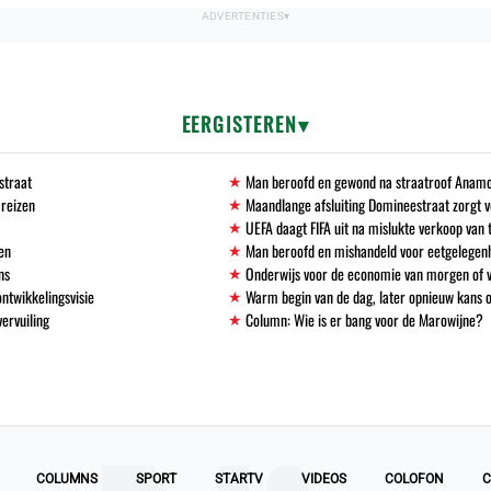
EERGISTEREN
straat
Man beroofd en gewond na straatroof Anamo
 reizen
Maandlange afsluiting Domineestraat zorgt
UEFA daagt FIFA uit na mislukte verkoop va
en
Man beroofd en mishandeld voor eetgelegen
ns
Onderwijs voor de economie van morgen of
ntwikkelingsvisie
Warm begin van de dag, later opnieuw kans 
vervuiling
Column: Wie is er bang voor de Marowijne?
COLUMNS
SPORT
STARTV
VIDEOS
COLOFON
C