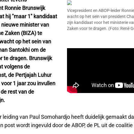
nt Ronnie Brunswijk
Vicepresident en ABOP-leider Ronni
t hij "maar 1" kandidaat
wacht op het sein van president Ch
zijn kandidaat voor het ministerie v
 nieuwe minister van
Zaken voor te dragen. (Foto: René 
e Zaken (BIZA) te
 wacht op het sein van
han Santokhi om de
r te dragen. Brunswijk
at volgens de
t, de Pertjajah Luhur
 voor 1 jaar zou invullen
de rest van de
jn.
 leiding van Paul Somohardjo heeft duidelijk gemaakt da
 post wordt ingevuld door de ABOP, de PL uit de coalitie 