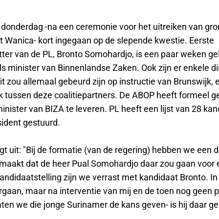
s donderdag -na een ceremonie voor het uitreiken van gr
ict Wanica- kort ingegaan op de slepende kwestie. Eerste
tter van de PL, Bronto Somohardjo, is een paar weken g
s minister van Binnenlandse Zaken. Ook zijn er enkele di
t zou allemaal gebeurd zijn op instructie van Brunswijk,
k tussen deze coalitiepartners. De ABOP heeft formeel 
nister van BIZA te leveren. PL heeft een lijst van 28 ka
sident gestuurd.
gt uit: "Bij de formatie (van de regering) hebben we een d
maakt dat de heer Pual Somohardjo daar zou gaan voor e
andidaatstelling zijn we verrast met kandidaat Bronto. In
rgaan, maar na interventie van mij en de toen nog geen p
aten we die jonge Surinamer de kans geven- is hij daar g