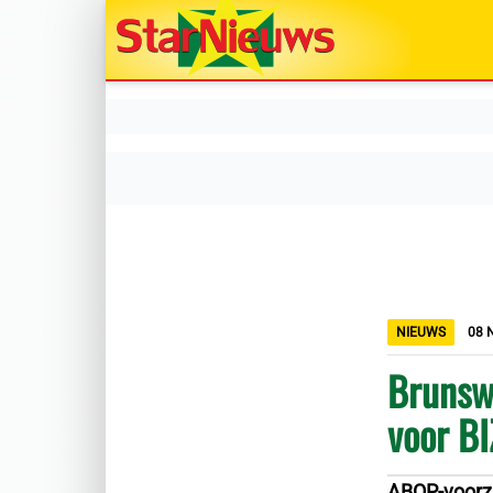
NIEUWS
08 
Brunsw
voor B
ABOP-voorzi