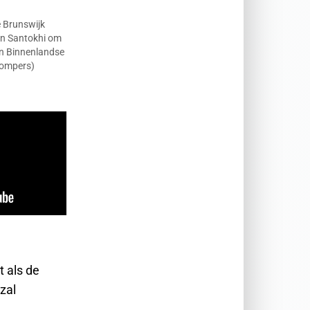
e Brunswijk
an Santokhi om
an Binnenlandse
Gompers)
t als de
zal