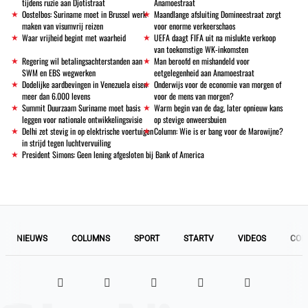
tijdens ruzie aan Djotistraat
Anamoestraat
Oostelbos: Suriname moet in Brussel werk
Maandlange afsluiting Domineestraat zorgt
maken van visumvrij reizen
voor enorme verkeerschaos
Waar vrijheid begint met waarheid
UEFA daagt FIFA uit na mislukte verkoop
van toekomstige WK-inkomsten
Regering wil betalingsachterstanden aan
Man beroofd en mishandeld voor
SWM en EBS wegwerken
eetgelegenheid aan Anamoestraat
Dodelijke aardbevingen in Venezuela eisen
Onderwijs voor de economie van morgen of
meer dan 6.000 levens
voor de mens van morgen?
Summit Duurzaam Suriname moet basis
Warm begin van de dag, later opnieuw kans
leggen voor nationale ontwikkelingsvisie
op stevige onweersbuien
Delhi zet stevig in op elektrische voertuigen
Column: Wie is er bang voor de Marowijne?
in strijd tegen luchtvervuiling
President Simons: Geen lening afgesloten bij Bank of America
NIEUWS
COLUMNS
SPORT
STARTV
VIDEOS
COL