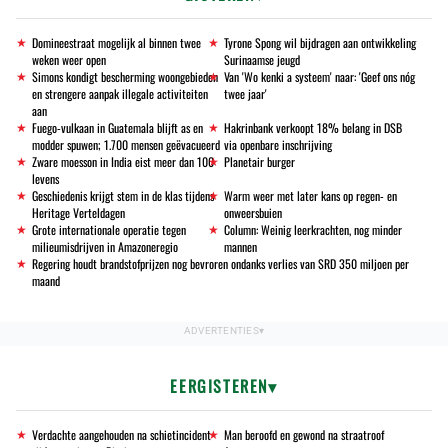
Domineestraat mogelijk al binnen twee
Tyrone Spong wil bijdragen aan ontwikkeling
weken weer open
Surinaamse jeugd
Simons kondigt bescherming woongebieden
Van 'Wo kenki a systeem' naar: 'Geef ons nóg
en strengere aanpak illegale activiteiten
twee jaar'
aan
Fuego-vulkaan in Guatemala blijft as en
Hakrinbank verkoopt 18% belang in DSB
modder spuwen; 1.700 mensen geëvacueerd
via openbare inschrijving
Zware moesson in India eist meer dan 100
Planetair burger
levens
Geschiedenis krijgt stem in de klas tijdens
Warm weer met later kans op regen- en
Heritage Verteldagen
onweersbuien
Grote internationale operatie tegen
Column: Weinig leerkrachten, nog minder
milieumisdrijven in Amazoneregio
mannen
Regering houdt brandstofprijzen nog bevroren ondanks verlies van SRD 350 miljoen per
maand
EERGISTEREN
Verdachte aangehouden na schietincident
Man beroofd en gewond na straatroof