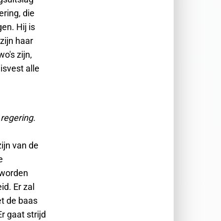
ring, die
n. Hij is
zijn haar
's zijn,
isvest alle
regering.
ijn van de
e
n worden
id. Er zal
t de baas
r gaat strijd