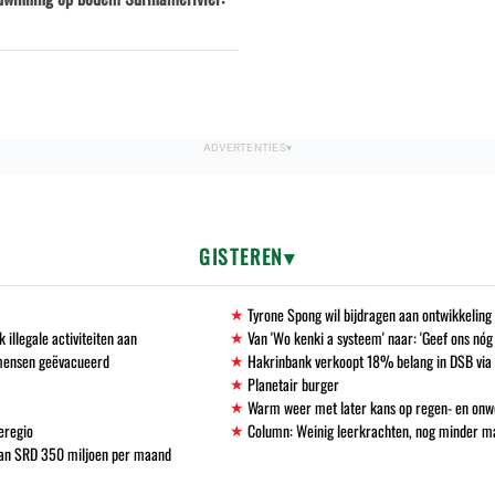
GISTEREN
Tyrone Spong wil bijdragen aan ontwikkelin
llegale activiteiten aan
Van 'Wo kenki a systeem' naar: 'Geef ons nóg
 mensen geëvacueerd
Hakrinbank verkoopt 18% belang in DSB via 
Planetair burger
Warm weer met later kans op regen- en onw
eregio
Column: Weinig leerkrachten, nog minder 
 van SRD 350 miljoen per maand