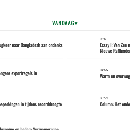
VANDAAG
08:51
rugkeer naar Bangladesh aan ondanks
Essay I: Van Zee 
Nieuwe Raffinader
04:55
engere exportregels in
Warm en overwege
00:59
eperkingen in tijdens recorddroogte
Column: Het onde
dwinning op bodem Surinamerivier: