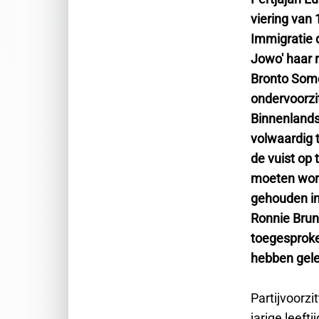
viering van
Immigratie d
Jowo' haar 
Bronto Somo
ondervoorzi
Binnenlandse
volwaardig 
de vuist op 
moeten word
gehouden in
Ronnie Brun
toegesproken
hebben gele
Partijvoorzi
jarige leeft