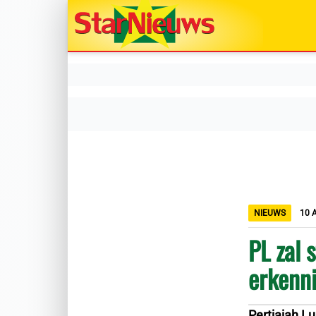
NIEUWS
10 
PL zal 
erkenn
Pertjajah Lu