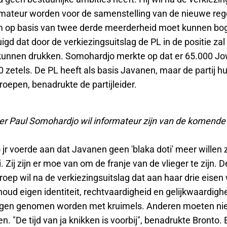
rmateur worden voor de samenstelling van de nieuwe rege
 op basis van twee derde meerderheid moet kunnen boge
igd dat door de verkiezingsuitslag de PL in de positie zal 
kunnen drukken. Somohardjo merkte op dat er 65.000 Jowo
 zetels. De PL heeft als basis Javanen, maar de partij hu
oepen, benadrukte de partijleider.
ider Paul Somohardjo wil informateur zijn van de komende 
r voerde aan dat Javanen geen 'blaka doti' meer willen z
. Zij zijn er moe van om de franje van de vlieger te zijn. D
roep wil na de verkiezingsuitslag dat aan haar drie eise
oud eigen identiteit, rechtvaardigheid en gelijkwaardighe
gen genomen worden met kruimels. Anderen moeten nie
. "De tijd van ja knikken is voorbij", benadrukte Bronto. E