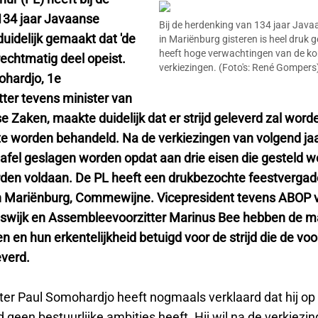
 134 jaar Javaanse
Bij de herdenking van 134 jaar Java
uidelijk gemaakt dat 'de
in Mariënburg gisteren is heel druk 
heeft hoge verwachtingen van de 
rechtmatig deel opeist.
verkiezingen. (Foto's: René Gompers
hardjo, 1e
tter tevens minister van
 Zaken, maakte duidelijk dat er strijd geleverd zal word
te worden behandeld. Na de verkiezingen van volgend jaa
tafel geslagen worden opdat aan drie eisen die gesteld w
en voldaan. De PL heeft een drukbezochte feestvergad
 Mariënburg, Commewijne. Vicepresident tevens ABOP v
swijk en Assembleevoorzitter Marinus Bee hebben de m
 en hun erkentelijkheid betuigd voor de strijd die de vo
verd.
tter Paul Somohardjo heeft nogmaals verklaard dat hij op 
ijd geen bestuurlijke ambities heeft. Hij wil na de verkiezi