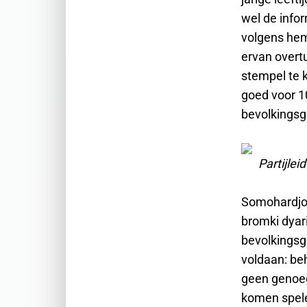
wel de info
volgens hem
ervan overtu
stempel te 
goed voor 10
bevolkingsgr
Partijle
Somohardjo j
bromki dyari
bevolkingsg
voldaan: beh
geen genoe
komen spelen