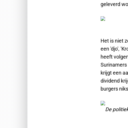
geleverd wo
Het is niet 
een 'djo', '
heeft volgen
Surinamers 
krijgt een a
dividend kr
burgers nik
De politi