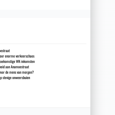
estraat
 voor enorme verkeerschaos
n toekomstige WK-inkomsten
heid aan Anamoestraat
 voor de mens van morgen?
op stevige onweersbuien