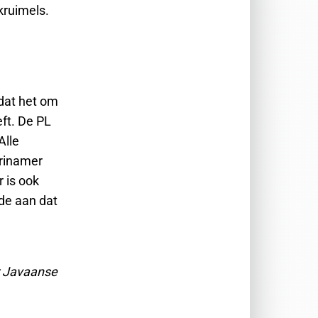
ruimels.
mdat het om
eft. De PL
Alle
urinamer
 is ook
de aan dat
r Javaanse