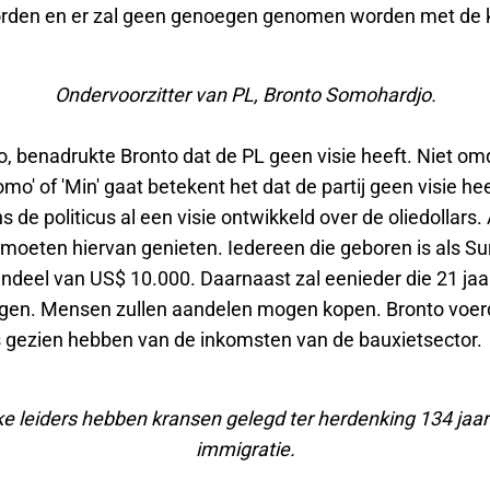
rden en er zal geen genoegen genomen worden met de k
Ondervoorzitter van PL, Bronto Somohardjo.
zo, benadrukte Bronto dat de PL geen visie heeft. Niet o
Kromo' of 'Min' gaat betekent het dat de partij geen visie he
s de politicus al een visie ontwikkeld over de oliedollars. 
moeten hiervan genieten. Iedereen die geboren is als S
andeel van US$ 10.000. Daarnaast zal eenieder die 21 jaar
ijgen. Mensen zullen aandelen mogen kopen. Bronto voer
s gezien hebben van de inkomsten van de bauxietsector.
eke leiders hebben kransen gelegd ter herdenking 134 jaa
immigratie.