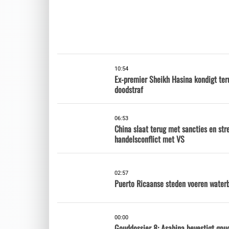
10:54
Ex-premier Sheikh Hasina kondigt te
doodstraf
06:53
China slaat terug met sancties en str
handelsconflict met VS
02:57
Puerto Ricaanse steden voeren waterb
00:00
Gouddossier 8: Asabina bevestigt gou