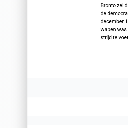
Bronto zei d
de democrat
december 19
wapen was e
strijd te vo