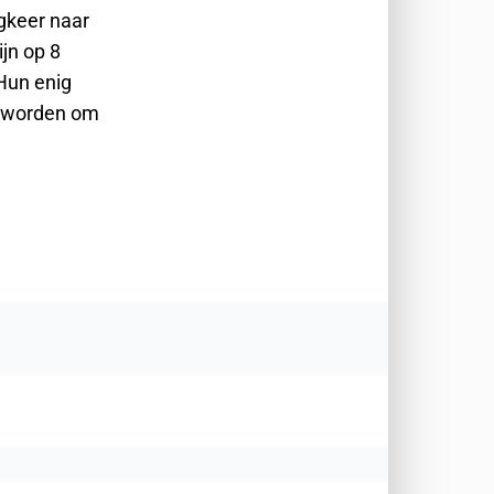
ugkeer naar
jn op 8
Hun enig
t worden om