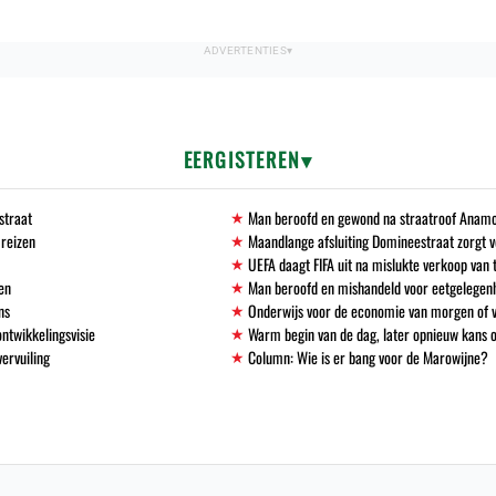
EERGISTEREN
straat
Man beroofd en gewond na straatroof Anamo
 reizen
Maandlange afsluiting Domineestraat zorgt
UEFA daagt FIFA uit na mislukte verkoop va
en
Man beroofd en mishandeld voor eetgelegen
ns
Onderwijs voor de economie van morgen of
ntwikkelingsvisie
Warm begin van de dag, later opnieuw kans 
vervuiling
Column: Wie is er bang voor de Marowijne?