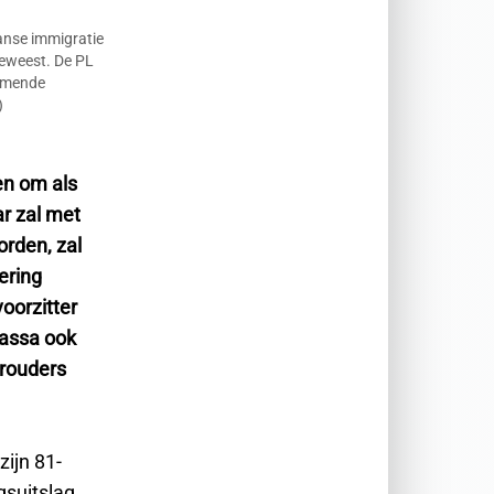
anse immigratie
geweest. De PL
komende
)
en om als
r zal met
orden, zal
ering
oorzitter
assa ook
orouders
zijn 81-
ngsuitslag