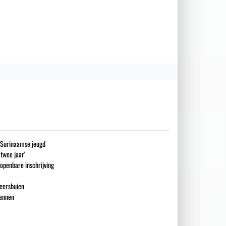
g Surinaamse jeugd
 twee jaar'
openbare inschrijving
eersbuien
mannen