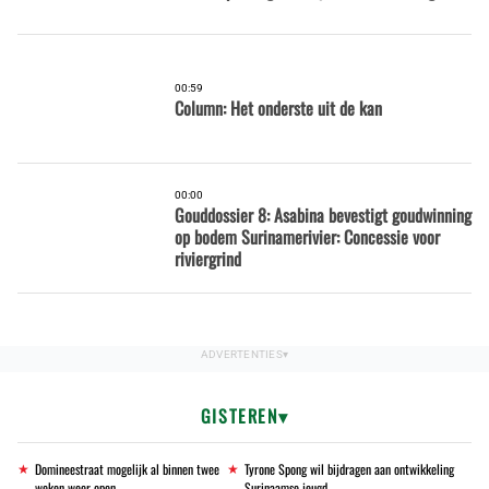
00:59
Column: Het onderste uit de kan
00:00
Gouddossier 8: Asabina bevestigt goudwinning
op bodem Surinamerivier: Concessie voor
riviergrind
GISTEREN
Domineestraat mogelijk al binnen twee
Tyrone Spong wil bijdragen aan ontwikkeling
weken weer open
Surinaamse jeugd