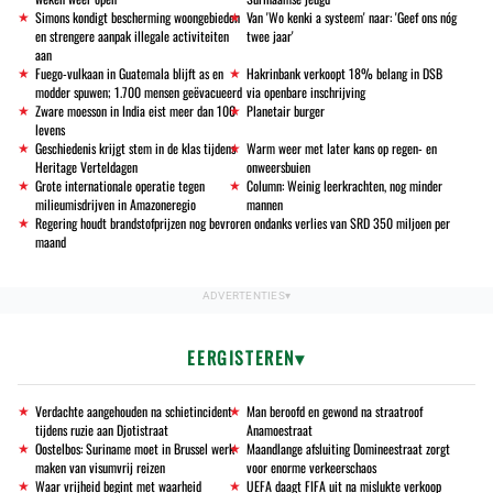
Simons kondigt bescherming woongebieden
Van 'Wo kenki a systeem' naar: 'Geef ons nóg
en strengere aanpak illegale activiteiten
twee jaar'
aan
Fuego-vulkaan in Guatemala blijft as en
Hakrinbank verkoopt 18% belang in DSB
modder spuwen; 1.700 mensen geëvacueerd
via openbare inschrijving
Zware moesson in India eist meer dan 100
Planetair burger
levens
Geschiedenis krijgt stem in de klas tijdens
Warm weer met later kans op regen- en
Heritage Verteldagen
onweersbuien
Grote internationale operatie tegen
Column: Weinig leerkrachten, nog minder
milieumisdrijven in Amazoneregio
mannen
Regering houdt brandstofprijzen nog bevroren ondanks verlies van SRD 350 miljoen per
maand
EERGISTEREN
Verdachte aangehouden na schietincident
Man beroofd en gewond na straatroof
tijdens ruzie aan Djotistraat
Anamoestraat
Oostelbos: Suriname moet in Brussel werk
Maandlange afsluiting Domineestraat zorgt
maken van visumvrij reizen
voor enorme verkeerschaos
Waar vrijheid begint met waarheid
UEFA daagt FIFA uit na mislukte verkoop