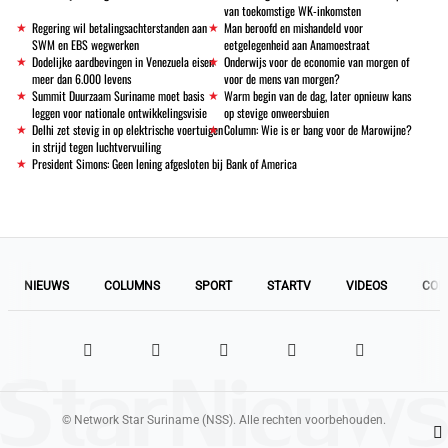
van toekomstige WK-inkomsten
Regering wil betalingsachterstanden aan
Man beroofd en mishandeld voor
SWM en EBS wegwerken
eetgelegenheid aan Anamoestraat
Dodelijke aardbevingen in Venezuela eisen
Onderwijs voor de economie van morgen of
meer dan 6.000 levens
voor de mens van morgen?
Summit Duurzaam Suriname moet basis
Warm begin van de dag, later opnieuw kans
leggen voor nationale ontwikkelingsvisie
op stevige onweersbuien
Delhi zet stevig in op elektrische voertuigen
Column: Wie is er bang voor de Marowijne?
in strijd tegen luchtvervuiling
President Simons: Geen lening afgesloten bij Bank of America
NIEUWS
COLUMNS
SPORT
STARTV
VIDEOS
COL
© Network Star Suriname (NSS). Alle rechten voorbehouden.