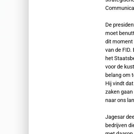
Communicat
De president
moet benutte
dit moment 
van de FID. 
het Staatsbe
voor de kus
belang om t
Hij vindt d
zaken gaan 
naar ons la
Jagesar dee
bedrijven di
met daarop 