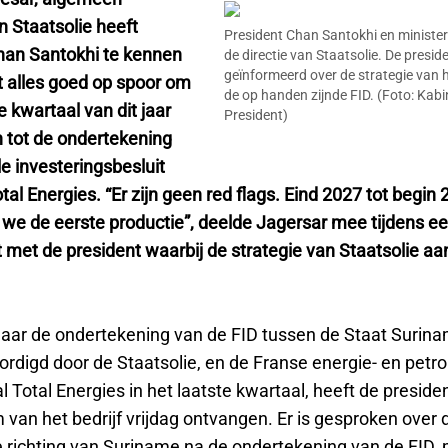
n Staatsolie heeft
President Chan Santokhi en minister
han Santokhi te kennen
de directie van Staatsolie. De preside
geïnformeerd over de strategie van h
 alles goed op spoor om
de op handen zijnde FID. (Foto: Kabi
te kwartaal van dit jaar
President)
n tot de ondertekening
le investeringsbesluit
tal Energies. “Er zijn geen red flags. Eind 2027 tot begin
we de eerste productie”, deelde Jagersar mee tijdens e
 met de president waarbij de strategie van Staatsolie aa
naar de ondertekening van de FID tussen de Staat Surina
rdigd door de Staatsolie, en de Franse energie- en petr
l Total Energies in het laatste kwartaal, heeft de preside
 van het bedrijf vrijdag ontvangen. Er is gesproken over 
e richting van Suriname na de ondertekening van de FID, 