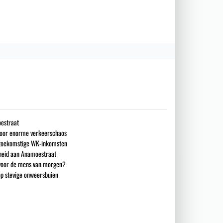
estraat
 voor enorme verkeerschaos
n toekomstige WK-inkomsten
heid aan Anamoestraat
 voor de mens van morgen?
op stevige onweersbuien