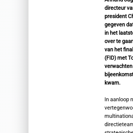
directeur va
president C
gegeven dat
in het laats
over te gaa
van het fina
(FID) met To
verwachten 
bijeenkomst
kwam.
In aanloop 
vertegenwoo
multinationa
directieteam
strategisch