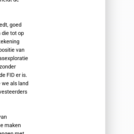
iedt, goed
 die tot op
tekening
positie van
gasexploratie
jzonder
e FID er is.
 we als land
vesteerders
van
t te maken
rengen met