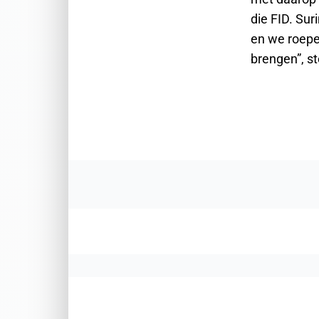
die FID. Su
en we roepe
brengen”, s