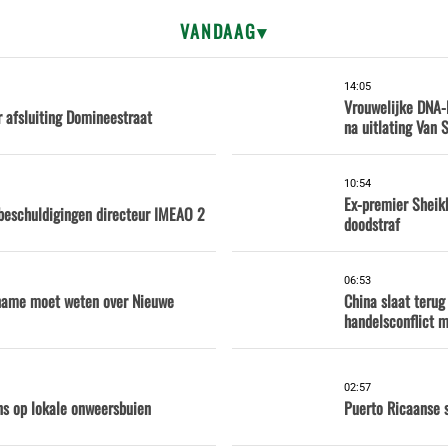
VANDAAG
14:05
Vrouwelijke DNA-
r afsluiting Domineestraat
na uitlating Van
10:54
Ex-premier Sheik
beschuldigingen directeur IMEAO 2
doodstraf
06:53
iname moet weten over Nieuwe
China slaat terug
handelsconflict 
02:57
ns op lokale onweersbuien
Puerto Ricaanse 