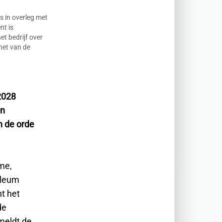
s in overleg met
nt is
et bedrijf over
net van de
 2028
en
n de orde
me,
oleum
nt het
de
meldt de