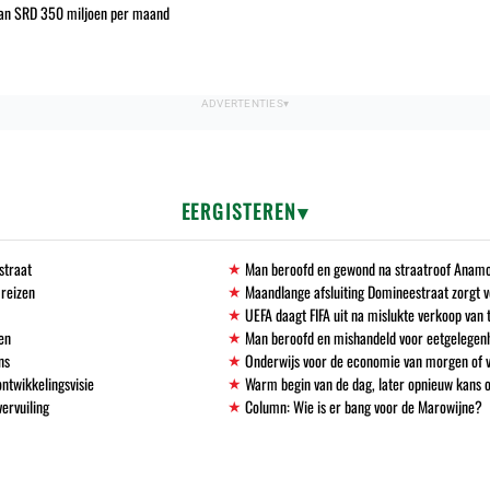
 van SRD 350 miljoen per maand
EERGISTEREN
straat
Man beroofd en gewond na straatroof Anamo
 reizen
Maandlange afsluiting Domineestraat zorgt
UEFA daagt FIFA uit na mislukte verkoop va
en
Man beroofd en mishandeld voor eetgelegen
ns
Onderwijs voor de economie van morgen of
ntwikkelingsvisie
Warm begin van de dag, later opnieuw kans 
vervuiling
Column: Wie is er bang voor de Marowijne?