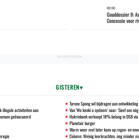
00:00
Gouddossier 8: A
Concessie voor ri
GISTEREN
Tyrone Spong wil bijdragen aan ontwikkelin
llegale activiteiten aan
Van 'Wo kenki a systeem' naar: 'Geef ons nóg
 mensen geëvacueerd
Hakrinbank verkoopt 18% belang in DSB via 
Planetair burger
Warm weer met later kans op regen- en onw
eregio
Column: Weinig leerkrachten, nog minder 