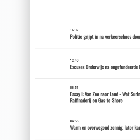
16:07
Politie grijpt in na verkeerschaos doo
12:40
Excuses Onderwijs na ongefundeerde 
08:51
Essay I: Van Zee naar Land - Wat Sur
Raffinaderij en Gas-to-Shore
04:55
Warm en overwegend zonnig, later ka