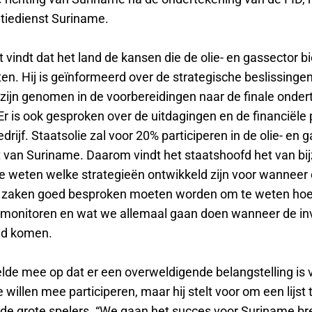
iedienst Suriname.
 vindt dat het land de kansen die de olie- en gassector b
n. Hij is geïnformeerd over de strategische beslissingen
zijn genomen in de voorbereidingen naar de finale onder
Er is ook gesproken over de uitdagingen en de financiële 
drijf. Staatsolie zal voor 20% participeren in de olie- en 
t van Suriname. Daarom vindt het staatshoofd het van bi
e weten welke strategieën ontwikkeld zijn voor wanneer d
at zaken goed besproken moeten worden om te weten hoe
monitoren en wat we allemaal gaan doen wanneer de in
nd komen.
lde mee op dat er een overweldigende belangstelling is 
e willen mee participeren, maar hij stelt voor om een lijs
de grote spelers. “We gaan het succes voor Suriname b