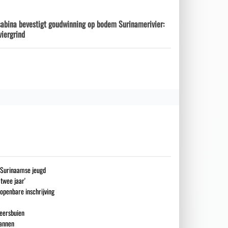
sabina bevestigt goudwinning op bodem Surinamerivier:
viergrind
g Surinaamse jeugd
 twee jaar'
openbare inschrijving
eersbuien
mannen