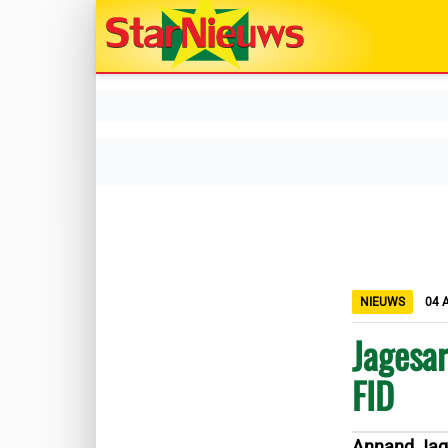
NIEUWS
04 
Jagesar
FID
Annand Jag