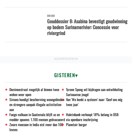
00:00
Gouddossier 8: Asabina bevestigt goudwinning
op bodem Surinamerivier: Concessie voor
riviergrind
GISTEREN
Domineestraat mogelijk al binnen twee
Tyrone Spong wil bijdragen aan ontwikkeling
weken weer open
Surinaamse jeugd
Simons kondigt bescherming woongebieden
Van 'Wo kenki a systeem' naar: 'Geef ons nóg
en strengere aanpak illegale activiteiten
twee jaar'
aan
Fuego-vulkaan in Guatemala blijft as en
Hakrinbank verkoopt 18% belang in DSB
modder spuwen; 1.700 mensen geëvacueerd
via openbare inschrijving
Zware moesson in India eist meer dan 100
Planetair burger
levens