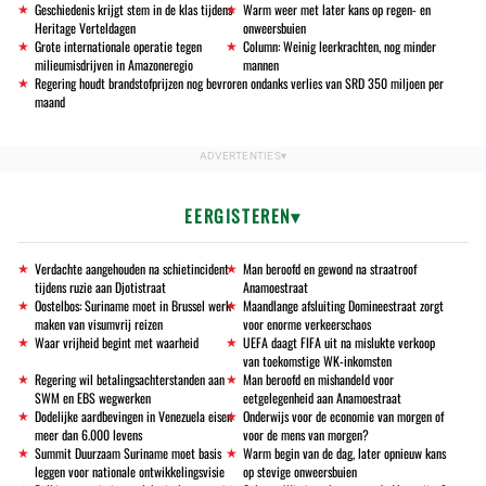
Geschiedenis krijgt stem in de klas tijdens
Warm weer met later kans op regen- en
Heritage Verteldagen
onweersbuien
Grote internationale operatie tegen
Column: Weinig leerkrachten, nog minder
milieumisdrijven in Amazoneregio
mannen
Regering houdt brandstofprijzen nog bevroren ondanks verlies van SRD 350 miljoen per
maand
EERGISTEREN
Verdachte aangehouden na schietincident
Man beroofd en gewond na straatroof
tijdens ruzie aan Djotistraat
Anamoestraat
Oostelbos: Suriname moet in Brussel werk
Maandlange afsluiting Domineestraat zorgt
maken van visumvrij reizen
voor enorme verkeerschaos
Waar vrijheid begint met waarheid
UEFA daagt FIFA uit na mislukte verkoop
van toekomstige WK-inkomsten
Regering wil betalingsachterstanden aan
Man beroofd en mishandeld voor
SWM en EBS wegwerken
eetgelegenheid aan Anamoestraat
Dodelijke aardbevingen in Venezuela eisen
Onderwijs voor de economie van morgen of
meer dan 6.000 levens
voor de mens van morgen?
Summit Duurzaam Suriname moet basis
Warm begin van de dag, later opnieuw kans
leggen voor nationale ontwikkelingsvisie
op stevige onweersbuien