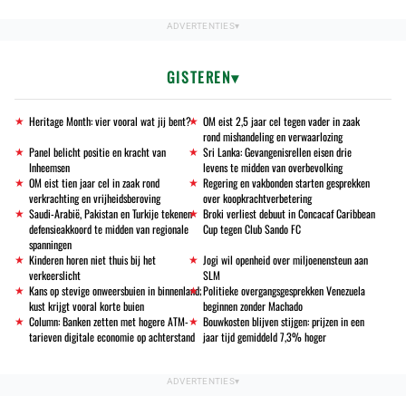
GISTEREN
Heritage Month: vier vooral wat jij bent?
OM eist 2,5 jaar cel tegen vader in zaak
rond mishandeling en verwaarlozing
Panel belicht positie en kracht van
Sri Lanka: Gevangenisrellen eisen drie
Inheemsen
levens te midden van overbevolking
OM eist tien jaar cel in zaak rond
Regering en vakbonden starten gesprekken
verkrachting en vrijheidsberoving
over koopkrachtverbetering
Saudi-Arabië, Pakistan en Turkije tekenen
Broki verliest debuut in Concacaf Caribbean
defensieakkoord te midden van regionale
Cup tegen Club Sando FC
spanningen
Kinderen horen niet thuis bij het
Jogi wil openheid over miljoenensteun aan
verkeerslicht
SLM
Kans op stevige onweersbuien in binnenland;
Politieke overgangsgesprekken Venezuela
kust krijgt vooral korte buien
beginnen zonder Machado
Column: Banken zetten met hogere ATM-
Bouwkosten blijven stijgen: prijzen in een
tarieven digitale economie op achterstand
jaar tijd gemiddeld 7,3% hoger