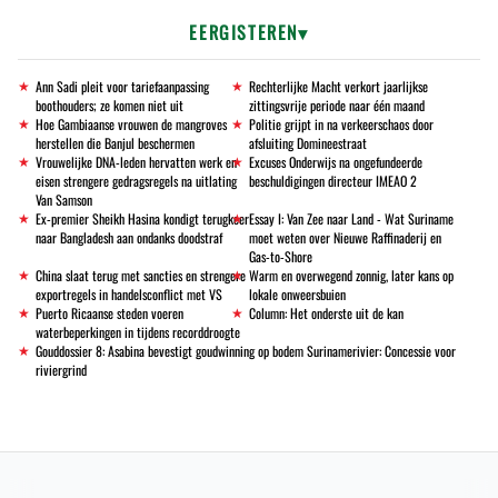
EERGISTEREN
Ann Sadi pleit voor tariefaanpassing
Rechterlijke Macht verkort jaarlijkse
boothouders; ze komen niet uit
zittingsvrije periode naar één maand
Hoe Gambiaanse vrouwen de mangroves
Politie grijpt in na verkeerschaos door
herstellen die Banjul beschermen
afsluiting Domineestraat
Vrouwelijke DNA-leden hervatten werk en
Excuses Onderwijs na ongefundeerde
eisen strengere gedragsregels na uitlating
beschuldigingen directeur IMEAO 2
Van Samson
Ex-premier Sheikh Hasina kondigt terugkeer
Essay I: Van Zee naar Land - Wat Suriname
naar Bangladesh aan ondanks doodstraf
moet weten over Nieuwe Raffinaderij en
Gas-to-Shore
China slaat terug met sancties en strengere
Warm en overwegend zonnig, later kans op
exportregels in handelsconflict met VS
lokale onweersbuien
Puerto Ricaanse steden voeren
Column: Het onderste uit de kan
waterbeperkingen in tijdens recorddroogte
Gouddossier 8: Asabina bevestigt goudwinning op bodem Surinamerivier: Concessie voor
riviergrind