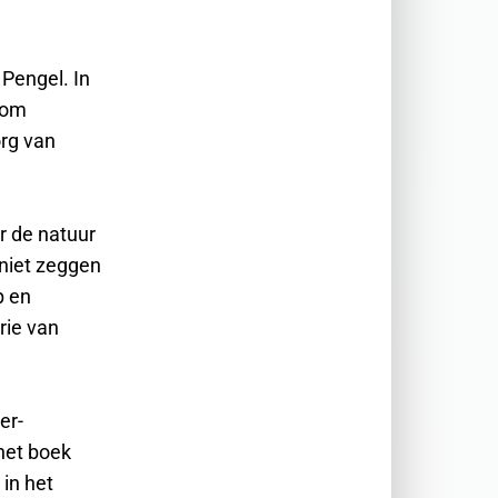
Pengel. In
ndom
rg van
 de natuur
 niet zeggen
p en
rie van
er-
het boek
in het