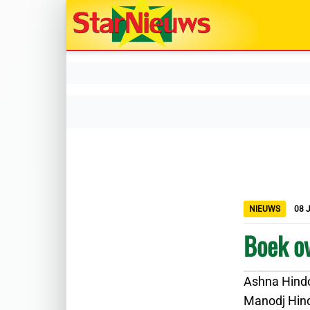
NIEUWS
08 
Boek o
Ashna Hind
Manodj Hind