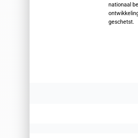
nationaal b
ontwikkelin
geschetst.