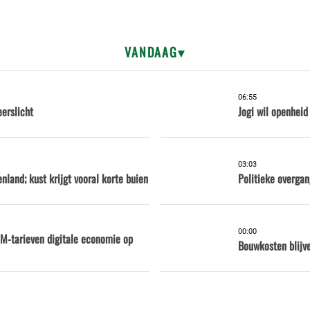
VANDAAG
06:55
eerslicht
Jogi wil openhei
03:03
nland; kust krijgt vooral korte buien
Politieke overga
00:00
M-tarieven digitale economie op
Bouwkosten blijve