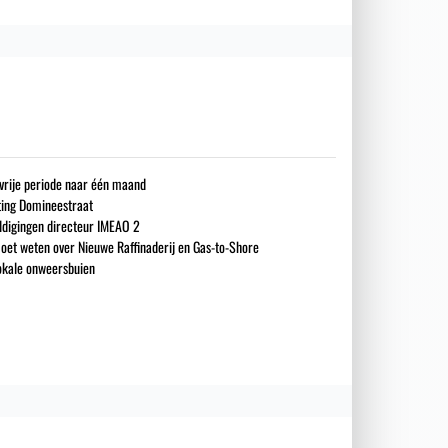
gsvrije periode naar één maand
iting Domineestraat
ldigingen directeur IMEAO 2
oet weten over Nieuwe Raffinaderij en Gas-to-Shore
okale onweersbuien