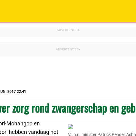
JUNI 2017 22:41
ver zorg rond zwangerschap en geb
ori-Mohangoo en
ori hebben vandaag het
V.l.n.r.: minister Patrick Pengel, Ash