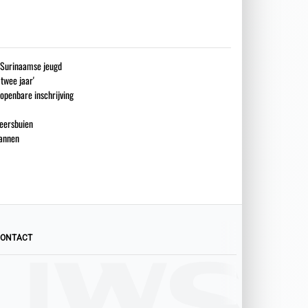
g Surinaamse jeugd
 twee jaar'
openbare inschrijving
eersbuien
mannen
ONTACT