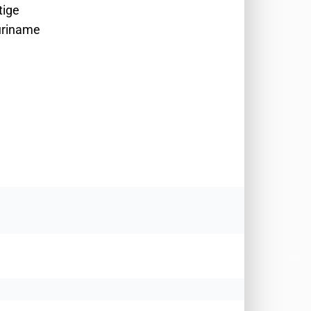
tige
uriname