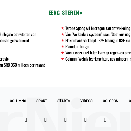
EERGISTEREN
Tyrone Spong wil bijdragen aan ontwikkelin
llegale activiteiten aan
Van 'Wo kenki a systeem' naar: 'Geef ons nóg
 mensen geëvacueerd
Hakrinbank verkoopt 18% belang in DSB via 
Planetair burger
Warm weer met later kans op regen- en onw
eregio
Column: Weinig leerkrachten, nog minder 
 van SRD 350 miljoen per maand
COLUMNS
SPORT
STARTV
VIDEOS
COLOFON
C