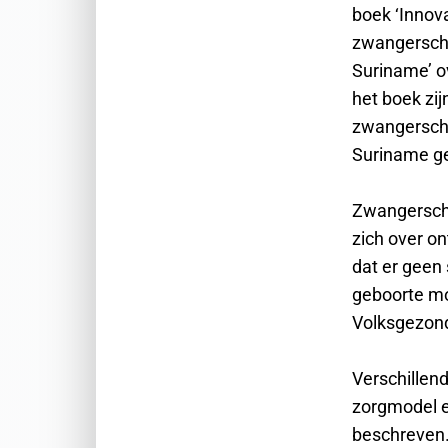
boek ‘Innov
zwangerscha
Suriname’ o
het boek zij
zwangerscha
Suriname ge
Zwangerscha
zich over on
dat er geen
geboorte mo
Volksgezon
Verschillen
zorgmodel en
beschreven.