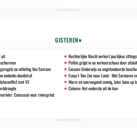
GISTEREN
 uit
Rechterlijke Macht verkort jaarlijkse zittin
beschermen
Politie grijpt in na verkeerschaos door afslu
gsregels na uitlating Van Samson
Excuses Onderwijs na ongefundeerde beschu
an ondanks doodstraf
Essay I: Van Zee naar Land - Wat Suriname m
delsconflict met VS
Warm en overwegend zonnig, later kans op l
corddroogte
Column: Het onderste uit de kan
erivier: Concessie voor riviergrind