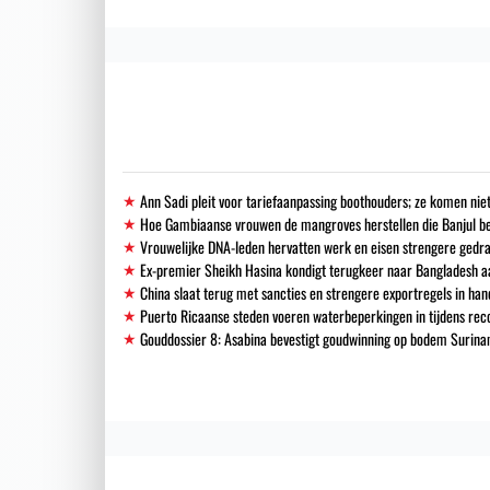
Ann Sadi pleit voor tariefaanpassing boothouders; ze komen niet
Hoe Gambiaanse vrouwen de mangroves herstellen die Banjul 
Vrouwelijke DNA-leden hervatten werk en eisen strengere gedra
Ex-premier Sheikh Hasina kondigt terugkeer naar Bangladesh a
China slaat terug met sancties en strengere exportregels in han
Puerto Ricaanse steden voeren waterbeperkingen in tijdens re
Gouddossier 8: Asabina bevestigt goudwinning op bodem Surinam