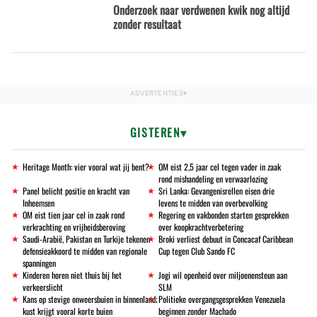
Onderzoek naar verdwenen kwik nog altijd
zonder resultaat
GISTEREN
Heritage Month: vier vooral wat jij bent?
OM eist 2,5 jaar cel tegen vader in zaak
rond mishandeling en verwaarlozing
Panel belicht positie en kracht van
Sri Lanka: Gevangenisrellen eisen drie
Inheemsen
levens te midden van overbevolking
OM eist tien jaar cel in zaak rond
Regering en vakbonden starten gesprekken
verkrachting en vrijheidsberoving
over koopkrachtverbetering
Saudi-Arabië, Pakistan en Turkije tekenen
Broki verliest debuut in Concacaf Caribbean
defensieakkoord te midden van regionale
Cup tegen Club Sando FC
spanningen
Kinderen horen niet thuis bij het
Jogi wil openheid over miljoenensteun aan
verkeerslicht
SLM
Kans op stevige onweersbuien in binnenland;
Politieke overgangsgesprekken Venezuela
kust krijgt vooral korte buien
beginnen zonder Machado