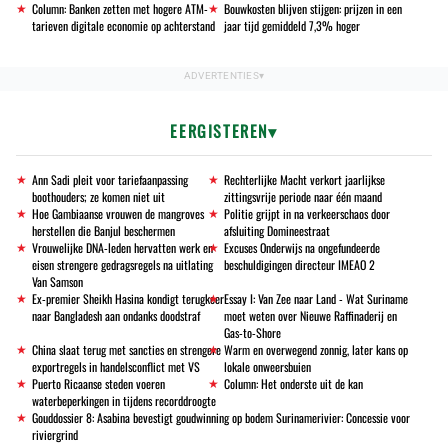
Column: Banken zetten met hogere ATM-
Bouwkosten blijven stijgen: prijzen in een
tarieven digitale economie op achterstand
jaar tijd gemiddeld 7,3% hoger
EERGISTEREN
Ann Sadi pleit voor tariefaanpassing
Rechterlijke Macht verkort jaarlijkse
boothouders; ze komen niet uit
zittingsvrije periode naar één maand
Hoe Gambiaanse vrouwen de mangroves
Politie grijpt in na verkeerschaos door
herstellen die Banjul beschermen
afsluiting Domineestraat
Vrouwelijke DNA-leden hervatten werk en
Excuses Onderwijs na ongefundeerde
eisen strengere gedragsregels na uitlating
beschuldigingen directeur IMEAO 2
Van Samson
Ex-premier Sheikh Hasina kondigt terugkeer
Essay I: Van Zee naar Land - Wat Suriname
naar Bangladesh aan ondanks doodstraf
moet weten over Nieuwe Raffinaderij en
Gas-to-Shore
China slaat terug met sancties en strengere
Warm en overwegend zonnig, later kans op
exportregels in handelsconflict met VS
lokale onweersbuien
Puerto Ricaanse steden voeren
Column: Het onderste uit de kan
waterbeperkingen in tijdens recorddroogte
Gouddossier 8: Asabina bevestigt goudwinning op bodem Surinamerivier: Concessie voor
riviergrind