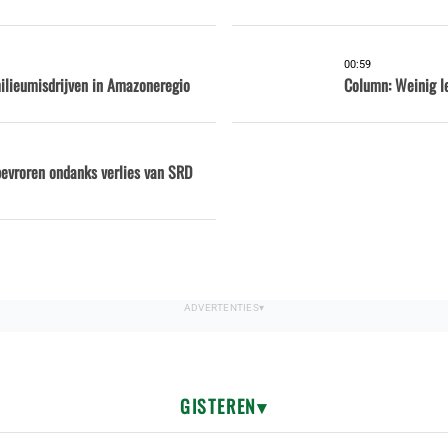
00:59
milieumisdrijven in Amazoneregio
Column: Weinig l
bevroren ondanks verlies van SRD
GISTEREN