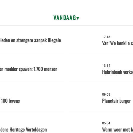
VANDAAG
17:18
eden en strengere aanpak illegale
Van 'Wo kenki a s
13:14
s en modder spuwen; 1.700 mensen
Hakrinbank verko
09:08
 100 levens
Planetair burger
05:04
ijdens Heritage Verteldagen
Warm weer met la