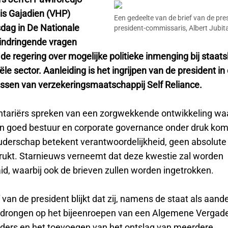
is Gajadien (VHP)
Een gedeelte van de brief van de pre
dag in De Nationale
president-commissaris, Albert Jubit
indringende vragen
de regering over mogelijke politieke inmenging bij staat
iële sector. Aanleiding is het ingrijpen van de president i
sen van verzekeringsmaatschappij Self Reliance.
tariërs spreken van een zorgwekkende ontwikkeling waa
an goed bestuur en corporate governance onder druk kom
derschap betekent verantwoordelijkheid, geen absolute 
ukt. Starnieuws verneemt dat deze kwestie zal worden
id, waarbij ook de brieven zullen worden ingetrokken.
f van de president blijkt dat zij, namens de staat als aand
drongen op het bijeenroepen van een Algemene Vergade
ers en het toevoegen van het ontslag van meerdere