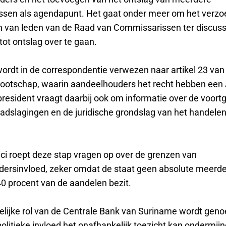
sen als agendapunt. Het gaat onder meer om het verzo
n van leden van de Raad van Commissarissen ter discussi
tot ontslag over te gaan.
ordt in de correspondentie verwezen naar artikel 23 van
ootschap, waarin aandeelhouders het recht hebben een 
president vraagt daarbij ook om informatie over de voort
aadslagingen en de juridische grondslag van het handele
ici roept deze stap vragen op over de grenzen van
ersinvloed, zeker omdat de staat geen absolute meerder
40 procent van de aandelen bezit.
lijke rol van de Centrale Bank van Suriname wordt genoe
olitieke invloed het onafhankelijk toezicht kan ondermij