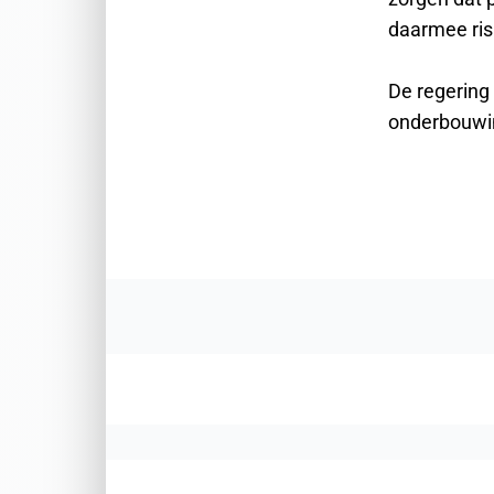
daarmee risi
De regering 
onderbouwin