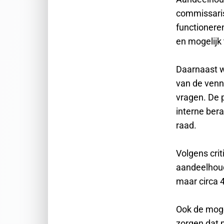
commissaris
functionere
en mogelijk 
Daarnaast w
van de venn
vragen. De 
interne ber
raad.
Volgens crit
aandeelhoud
maar circa 
Ook de moge
zorgen dat p