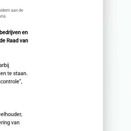
sident aan de
ana.
sbedrijven en
n de Raad van
rbij
en te staan.
controle”,
eelhouder,
ring van