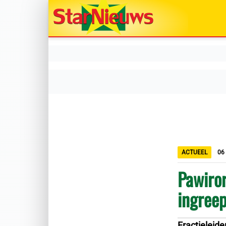
ACTUEEL
06
Pawiror
ingreep
Fractieleide