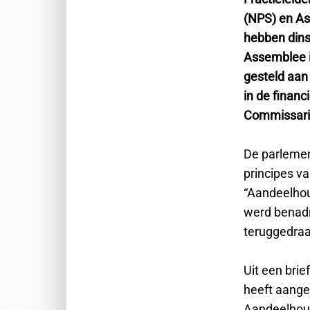
(NPS) en As
hebben dins
Assemblee 
gesteld aan 
in de financ
Commissaris
De parlemen
principes v
“Aandeelhou
werd benadr
teruggedraa
Uit een brie
heeft aange
Aandeelhoud