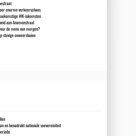
estraat
 voor enorme verkeerschaos
n toekomstige WK-inkomsten
heid aan Anamoestraat
 voor de mens van morgen?
op stevige onweersbuien
llen
an en benadrukt nationale soevereiniteit
periode