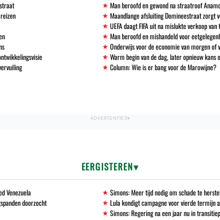
straat
Man beroofd en gewond na straatroof Anamo
 reizen
Maandlange afsluiting Domineestraat zorgt
UEFA daagt FIFA uit na mislukte verkoop va
en
Man beroofd en mishandeld voor eetgelegen
ns
Onderwijs voor de economie van morgen of
ntwikkelingsvisie
Warm begin van de dag, later opnieuw kans 
vervuiling
Column: Wie is er bang voor de Marowijne?
EERGISTEREN
ed Venezuela
Simons: Meer tijd nodig om schade te herste
ugspanden doorzocht
Lula kondigt campagne voor vierde termijn a
Simons: Regering na een jaar nu in transitie