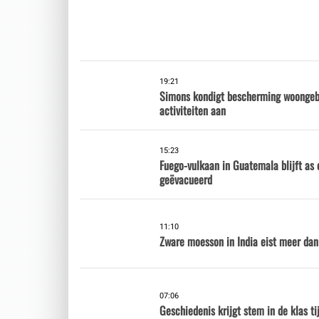
19:21
Simons kondigt bescherming woongebi
activiteiten aan
15:23
Fuego-vulkaan in Guatemala blijft a
geëvacueerd
11:10
Zware moesson in India eist meer dan
07:06
Geschiedenis krijgt stem in de klas t