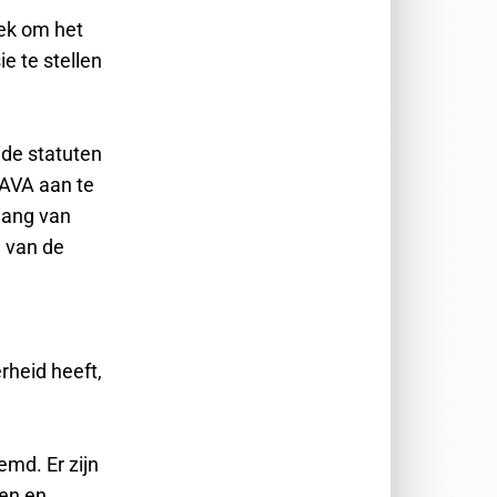
ek om het
e te stellen
 de statuten
AVA aan te
gang van
n van de
heid heeft,
md. Er zijn
nen en