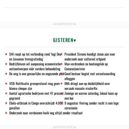
GISTEREN
SHI roept op tot verbinding rond 'Ingi Dey'
President Simons kondigt steun aan voor
en Javaanse Immigratiedag
onderzoek naar cultureel erfgoed
Bedrijfsleven wil aanpassing economische
Man verdronken na bootongeluk op
wetsontwerpen vóór verdere behandeling
Coesewijnerivier
De weg is een gevaarlijke en ongezonde plek
Goed bestuur begint met verantwoording
afleggen
VSB: Ratificatie grensprotocol mag geen
DNA dringt aan op duidelijkheid over
blanco cheque zijn
oorzaak massale vissterfte
Aantal agrarische bedrijven met 41 procent
Zonnige en warme zaterdag, lokaal kans op
gegroeid
een bui
Ebola-uitbraak in Congo overschrijdt 4.000
9 augustus: Viering zonder recht is een lege
gevallen
ceremonie
Onderzoek naar verdwenen kwik nog altijd zonder resultaat