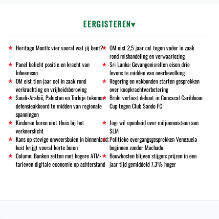
EERGISTEREN
Heritage Month: vier vooral wat jij bent?
OM eist 2,5 jaar cel tegen vader in zaak
rond mishandeling en verwaarlozing
Panel belicht positie en kracht van
Sri Lanka: Gevangenisrellen eisen drie
Inheemsen
levens te midden van overbevolking
OM eist tien jaar cel in zaak rond
Regering en vakbonden starten gesprekken
verkrachting en vrijheidsberoving
over koopkrachtverbetering
Saudi-Arabië, Pakistan en Turkije tekenen
Broki verliest debuut in Concacaf Caribbean
defensieakkoord te midden van regionale
Cup tegen Club Sando FC
spanningen
Kinderen horen niet thuis bij het
Jogi wil openheid over miljoenensteun aan
verkeerslicht
SLM
Kans op stevige onweersbuien in binnenland;
Politieke overgangsgesprekken Venezuela
kust krijgt vooral korte buien
beginnen zonder Machado
Column: Banken zetten met hogere ATM-
Bouwkosten blijven stijgen: prijzen in een
tarieven digitale economie op achterstand
jaar tijd gemiddeld 7,3% hoger