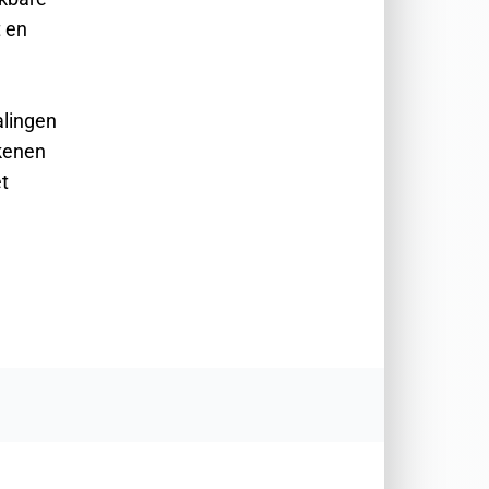
t en
alingen
kkenen
et