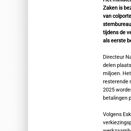
Zaken is bez
van colporte
stembureaup
tijdens de 
als eerste b
Directeur N
delen plaat
miljoen. Het
resterende 
2025 worden
betalingen p
Volgens Eska
verkiezingsp
werkzaamhed