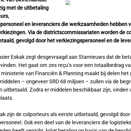
ig met de uitbetaling
urs,
ersoneel en leveranciers die werkzaamheden hebben ve
verkiezingen. Via de districtscommissariaten worden de c
etaald, gevolgd door het verkiezingspersoneel en de leve
asier Eskak zegt desgevraagd aan Starnieuws dat de beta
svinden. Het gaat om zes reçu’s voor een totaalbedrag v
 ministerie van Financiën & Planning maakt bij delen het g
middelen – ongeveer SRD 68 miljoen – zullen via de begr
 uitbetaald. Zodra er middelen beschikbaar zijn, vinden 
laats.
k zijn de colporteurs als eerste uitbetaald, gevolgd door
ersoneel. Ook een deel van de leveranciers die logistiek
en heeft verricht, krijgt betaling op basis van de besch