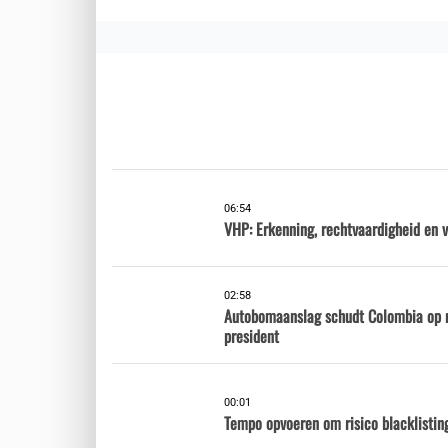
06:54
VHP: Erkenning, rechtvaardigheid en 
02:58
Autobomaanslag schudt Colombia op n
president
00:01
Tempo opvoeren om risico blacklisting