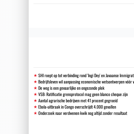
SHI roept op tot verbinding rond 'Ingi Dey' en Javaanse Immigra
Bedrijfsleven wil aanpassing economische wetsontwerpen vóór 
De weg is een gevaarlijke en ongezonde plek
VSB: Ratificatie grensprotocol mag geen blanco cheque zijn
Aantal agrarische bedrijven met 41 procent gegroeid
Ebola-uitbraak in Congo overschrijdt 4.000 gevallen
Onderzoek naar verdwenen kwik nog altijd zonder resultaat