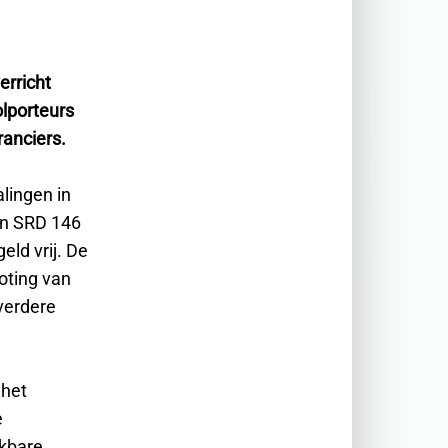
rricht
olporteurs
ranciers.
lingen in
an SRD 146
eld vrij. De
oting van
verdere
 het
e
ikbare