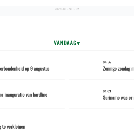
VANDAAG
04:56
verbondenheid op 9 augustus
Zonnige zondag m
01:03
a inauguratie van hardline
Suriname was er 
 te verkleinen