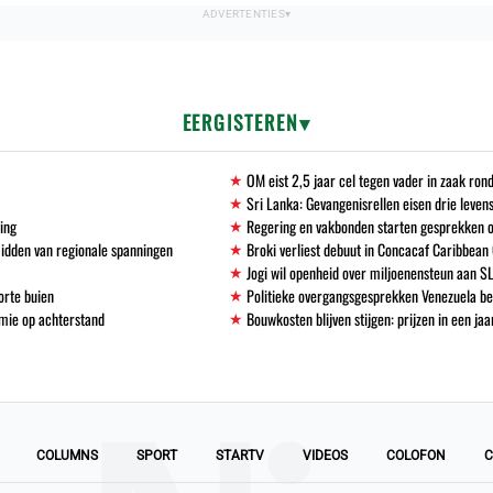
EERGISTEREN
OM eist 2,5 jaar cel tegen vader in zaak ro
Sri Lanka: Gevangenisrellen eisen drie leven
ving
Regering en vakbonden starten gesprekken 
midden van regionale spanningen
Broki verliest debuut in Concacaf Caribbean
Jogi wil openheid over miljoenensteun aan S
orte buien
Politieke overgangsgesprekken Venezuela b
mie op achterstand
Bouwkosten blijven stijgen: prijzen in een ja
COLUMNS
SPORT
STARTV
VIDEOS
COLOFON
C