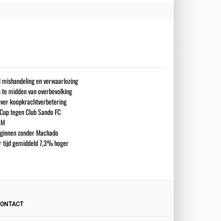
nd mishandeling en verwaarlozing
s te midden van overbevolking
over koopkrachtverbetering
 Cup tegen Club Sando FC
LM
eginnen zonder Machado
ar tijd gemiddeld 7,3% hoger
ONTACT