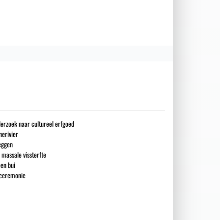
erzoek naar cultureel erfgoed
erivier
eggen
 massale vissterfte
en bui
e ceremonie