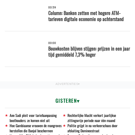
00:59
Column: Banken zetten met hogere ATM-
tarieven digitale economie op achterstand
00:00
Bouwkosten blijven stijgen: prijzen in een jaar
tijd gemiddeld 7,3% hoger
GISTEREN
Ann Sadi pleit voor tariefaanpassing
Rechterlijke Macht verkort jaarlijkse
boothouders; ze komen niet uit
zittingsvrije periode naar één maand
Hoe Gambiaanse vrouwen de mangroves
Politie grijpt in na verkeerschaos door
herstellen die Banjul beschermen
afsluiting Domineestraat