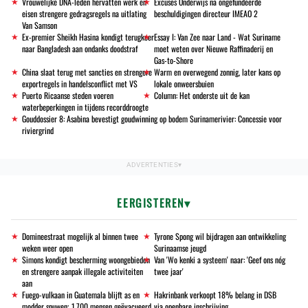
Vrouwelijke DNA-leden hervatten werk en
Excuses Onderwijs na ongefundeerde
eisen strengere gedragsregels na uitlating
beschuldigingen directeur IMEAO 2
Van Samson
Ex-premier Sheikh Hasina kondigt terugkeer
Essay I: Van Zee naar Land - Wat Suriname
naar Bangladesh aan ondanks doodstraf
moet weten over Nieuwe Raffinaderij en
Gas-to-Shore
China slaat terug met sancties en strengere
Warm en overwegend zonnig, later kans op
exportregels in handelsconflict met VS
lokale onweersbuien
Puerto Ricaanse steden voeren
Column: Het onderste uit de kan
waterbeperkingen in tijdens recorddroogte
Gouddossier 8: Asabina bevestigt goudwinning op bodem Surinamerivier: Concessie voor
riviergrind
EERGISTEREN
Domineestraat mogelijk al binnen twee
Tyrone Spong wil bijdragen aan ontwikkeling
weken weer open
Surinaamse jeugd
Simons kondigt bescherming woongebieden
Van 'Wo kenki a systeem' naar: 'Geef ons nóg
en strengere aanpak illegale activiteiten
twee jaar'
aan
Fuego-vulkaan in Guatemala blijft as en
Hakrinbank verkoopt 18% belang in DSB
modder spuwen; 1.700 mensen geëvacueerd
via openbare inschrijving