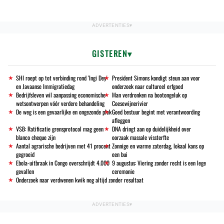
GISTEREN
SHI roept op tot verbinding rond 'Ingi Dey'
President Simons kondigt steun aan voor
en Javaanse Immigratiedag
onderzoek naar cultureel erfgoed
Bedrijfsleven wil aanpassing economische
Man verdronken na bootongeluk op
wetsontwerpen vóór verdere behandeling
Coesewijnerivier
De weg is een gevaarlijke en ongezonde plek
Goed bestuur begint met verantwoording
afleggen
VSB: Ratificatie grensprotocol mag geen
DNA dringt aan op duidelijkheid over
blanco cheque zijn
oorzaak massale vissterfte
Aantal agrarische bedrijven met 41 procent
Zonnige en warme zaterdag, lokaal kans op
gegroeid
een bui
Ebola-uitbraak in Congo overschrijdt 4.000
9 augustus: Viering zonder recht is een lege
gevallen
ceremonie
Onderzoek naar verdwenen kwik nog altijd zonder resultaat