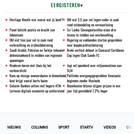
EERGISTEREN
Heritage Month: vier vooral wat jij bent?
OM eist 2,5 jaar cel tegen vader in zaak
rond mishandeling en verwaarlozing
Panel belicht positie en kracht van
Sri Lanka: Gevangenisrellen eisen drie
Inheemsen
levens te midden van overbevolking
OM eist tien jaar cel in zaak rond
Regering en vakbonden starten gesprekken
verkrachting en vrijheidsberoving
over koopkrachtverbetering
Saudi-Arabië, Pakistan en Turkije tekenen
Broki verliest debuut in Concacaf Caribbean
defensieakkoord te midden van regionale
Cup tegen Club Sando FC
spanningen
Kinderen horen niet thuis bij het
Jogi wil openheid over miljoenensteun aan
verkeerslicht
SLM
Kans op stevige onweersbuien in binnenland;
Politieke overgangsgesprekken Venezuela
kust krijgt vooral korte buien
beginnen zonder Machado
Column: Banken zetten met hogere ATM-
Bouwkosten blijven stijgen: prijzen in een
tarieven digitale economie op achterstand
jaar tijd gemiddeld 7,3% hoger
NIEUWS
COLUMNS
SPORT
STARTV
VIDEOS
COL