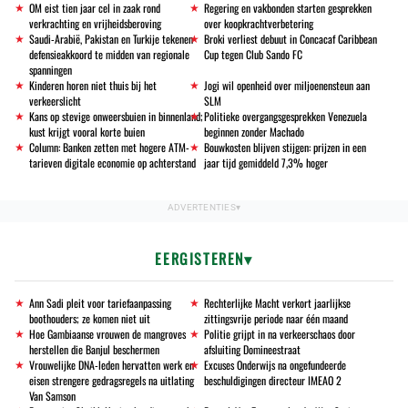
OM eist tien jaar cel in zaak rond
Regering en vakbonden starten gesprekken
verkrachting en vrijheidsberoving
over koopkrachtverbetering
Saudi-Arabië, Pakistan en Turkije tekenen
Broki verliest debuut in Concacaf Caribbean
defensieakkoord te midden van regionale
Cup tegen Club Sando FC
spanningen
Kinderen horen niet thuis bij het
Jogi wil openheid over miljoenensteun aan
verkeerslicht
SLM
Kans op stevige onweersbuien in binnenland;
Politieke overgangsgesprekken Venezuela
kust krijgt vooral korte buien
beginnen zonder Machado
Column: Banken zetten met hogere ATM-
Bouwkosten blijven stijgen: prijzen in een
tarieven digitale economie op achterstand
jaar tijd gemiddeld 7,3% hoger
EERGISTEREN
Ann Sadi pleit voor tariefaanpassing
Rechterlijke Macht verkort jaarlijkse
boothouders; ze komen niet uit
zittingsvrije periode naar één maand
Hoe Gambiaanse vrouwen de mangroves
Politie grijpt in na verkeerschaos door
herstellen die Banjul beschermen
afsluiting Domineestraat
Vrouwelijke DNA-leden hervatten werk en
Excuses Onderwijs na ongefundeerde
eisen strengere gedragsregels na uitlating
beschuldigingen directeur IMEAO 2
Van Samson