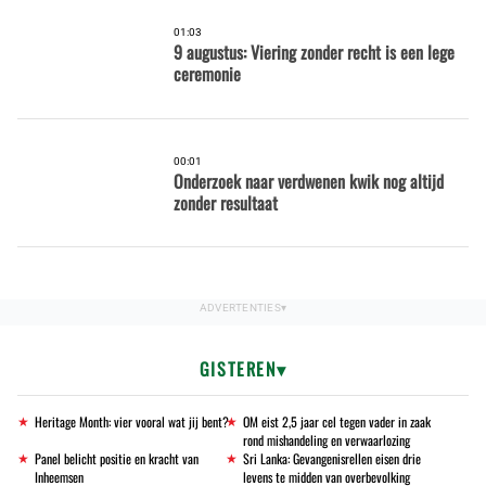
01:03
9 augustus: Viering zonder recht is een lege
ceremonie
00:01
Onderzoek naar verdwenen kwik nog altijd
zonder resultaat
GISTEREN
Heritage Month: vier vooral wat jij bent?
OM eist 2,5 jaar cel tegen vader in zaak
rond mishandeling en verwaarlozing
Panel belicht positie en kracht van
Sri Lanka: Gevangenisrellen eisen drie
Inheemsen
levens te midden van overbevolking