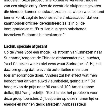
middelen. Deze procedure is komen te vervallen, ingeval
van een single entry. Over de eventuele sluipende gevaren
die hierdoor kunnen ontstaan, zoals niet weten wie het land
binnenkomt, zegt de Indonesische ambassadeur dat een
kaarthouder officieel geregistreerd zal zijn bij de
immigratiedienst. “Er zullen dus geen onbekende
bezoekers Suriname binnenkomen.”
Lackin, speciale afgezant
Op de vrees voor een mogelijke stroom van Chinezen naar
Suriname, reageert de Chinese ambassadeur vrij nuchter,
“veel Chinezen weten niet eens waar Suriname is”. Hij ziet
daarom graag dat relevante autoriteiten meer aan
toerismepromotie doen. “Anders zal het effect wat men
beoogt met dit vernieuwd visumbeleid, gering zijn.” De
hoogte van de prijs naar 90 euro of 100 Amerikaanse
dollar, lijkt Yang redelijk. “Geld is niet het probleem voor
deze groep toeristen. Zij besparen op deze manier tijd en
energie en kunnen gelijk afreizen.” Ambassadeur