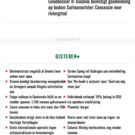
Gouddossier 8: Asabina bevestigt goudwinning
op bodem Surinamerivier: Concessie voor
riviergrind
GISTEREN
Domineestraat mogelijk al binnen twee
Tyrone Spong wil bijdragen aan ontwikkeling
weken weer open
Surinaamse jeugd
Simons kondigt bescherming woongebieden
Van 'Wo kenki a systeem' naar: 'Geef ons nóg
en strengere aanpak illegale activiteiten
twee jaar'
aan
Fuego-vulkaan in Guatemala blijft as en
Hakrinbank verkoopt 18% belang in DSB
modder spuwen; 1.700 mensen geëvacueerd
via openbare inschrijving
Zware moesson in India eist meer dan 100
Planetair burger
levens
Geschiedenis krijgt stem in de klas tijdens
Warm weer met later kans op regen- en
Heritage Verteldagen
onweersbuien
Grote internationale operatie tegen
Column: Weinig leerkrachten, nog minder
milieumisdrijven in Amazoneregio
mannen