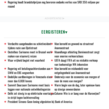
Regering houdt brandstofprijzen nog bevroren ondanks verlies van SRD 350 miljoen per
maand
EERGISTEREN
Verdachte aangehouden na schietincident
Man beroofd en gewond na straatroof
tijdens ruzie aan Djotistraat
Anamoestraat
Oostelbos: Suriname moet in Brussel werk
Maandlange afsluiting Domineestraat zorgt
maken van visumvrij reizen
voor enorme verkeerschaos
Waar vrijheid begint met waarheid
UEFA daagt FIFA uit na mislukte verkoop
van toekomstige WK-inkomsten
Regering wil betalingsachterstanden aan
Man beroofd en mishandeld voor
SWM en EBS wegwerken
eetgelegenheid aan Anamoestraat
Dodelijke aardbevingen in Venezuela eisen
Onderwijs voor de economie van morgen of
meer dan 6.000 levens
voor de mens van morgen?
Summit Duurzaam Suriname moet basis
Warm begin van de dag, later opnieuw kans
leggen voor nationale ontwikkelingsvisie
op stevige onweersbuien
Delhi zet stevig in op elektrische voertuigen
Column: Wie is er bang voor de Marowijne?
in strijd tegen luchtvervuiling
President Simons: Geen lening afgesloten bij Bank of America