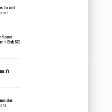
s: De anti-
orrupt!
: Nieuwe
s in Blok 52!
mala's
minister
o te