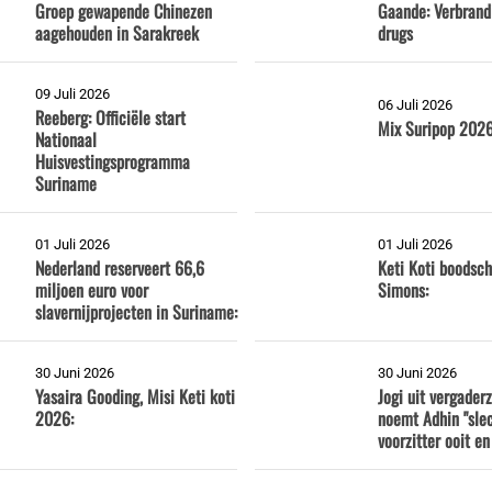
Groep gewapende Chinezen
Gaande: Verbrand
aagehouden in Sarakreek
drugs
09 Juli 2026
06 Juli 2026
Reeberg: Officiële start
Mix Suripop 2026
Nationaal
Huisvestingsprogramma
Suriname
01 Juli 2026
01 Juli 2026
Nederland reserveert 66,6
Keti Koti boodsch
miljoen euro voor
Simons:
slavernijprojecten in Suriname:
30 Juni 2026
30 Juni 2026
Yasaira Gooding, Misi Keti koti
Jogi uit vergaderz
2026:
noemt Adhin "sle
voorzitter ooit en