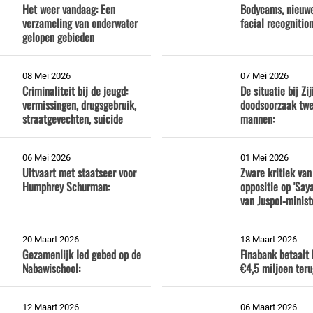
Het weer vandaag: Een
Bodycams, nieuwe
verzameling van onderwater
facial recognition
gelopen gebieden
08 Mei 2026
07 Mei 2026
Criminaliteit bij de jeugd:
De situatie bij Zij
vermissingen, drugsgebruik,
doodsoorzaak twe
straatgevechten, suicide
mannen:
06 Mei 2026
01 Mei 2026
Uitvaart met staatseer voor
Zware kritiek van
Humphrey Schurman:
oppositie op 'Saya
van Juspol-minis
20 Maart 2026
18 Maart 2026
Gezamenlijk Ied gebed op de
Finabank betaalt 
Nabawischool:
€4,5 miljoen teru
12 Maart 2026
06 Maart 2026