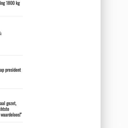
ing 1800 kg
:
ap president
aal gezet,
chtste
 waardeloos!"