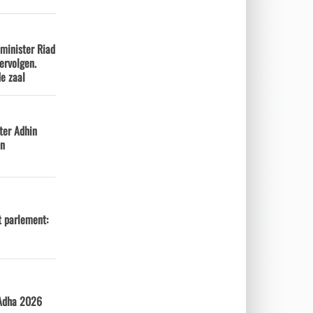
minister Riad
rvolgen.
e zaal
ter Adhin
en
et parlement:
-Adha 2026