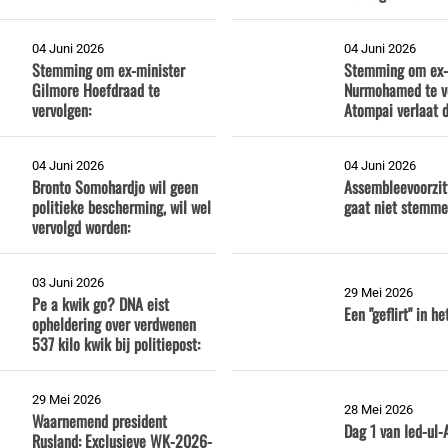
04 Juni 2026
04 Juni 2026
Stemming om ex-minister
Stemming om ex-
Gilmore Hoefdraad te
Nurmohamed te ve
vervolgen:
Atompai verlaat d
04 Juni 2026
04 Juni 2026
Bronto Somohardjo wil geen
Assembleevoorzit
politieke bescherming, wil wel
gaat niet stemm
vervolgd worden:
03 Juni 2026
29 Mei 2026
Pe a kwik go? DNA eist
Een "geflirt" in h
opheldering over verdwenen
537 kilo kwik bij politiepost:
29 Mei 2026
28 Mei 2026
Waarnemend president
Dag 1 van Ied-ul
Rusland: Exclusieve WK-2026-