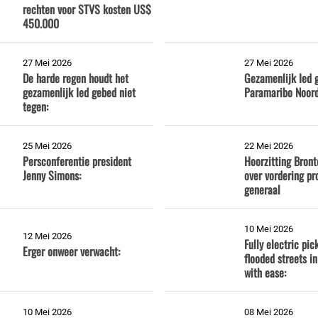
rechten voor STVS kosten US$
450.000
27 Mei 2026
27 Mei 2026
De harde regen houdt het
Gezamenlijk Ied 
gezamenlijk Ied gebed niet
Paramaribo Noord
tegen:
25 Mei 2026
22 Mei 2026
Persconferentie president
Hoorzitting Bron
Jenny Simons:
over vordering pr
generaal
10 Mei 2026
12 Mei 2026
Fully electric pi
Erger onweer verwacht:
flooded streets i
with ease:
10 Mei 2026
08 Mei 2026