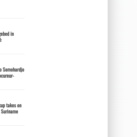
gebed in
:
to Somohardjo
ocureur-
ckup takes on
n Suriname