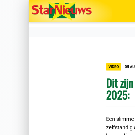
VIDEO
05 A
Dit zij
2025:
Een slimme r
zelfstandig