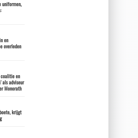
 uniformen,
:
in en
e overleden
 coalitie en
' als adviseur
ter Monorath
boete, krijgt
g