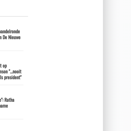
andelronde
in De Nieuwe
t op
son "...nooit
s president"
e": Ratha
iname