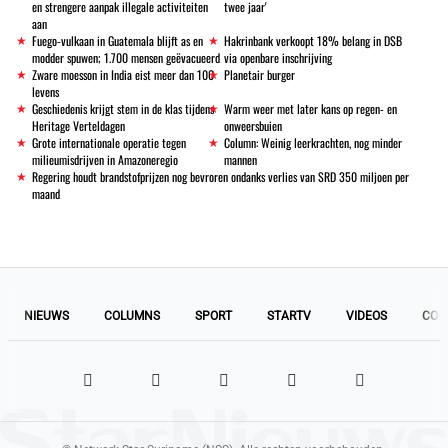
en strengere aanpak illegale activiteiten
twee jaar'
aan
Fuego-vulkaan in Guatemala blijft as en
Hakrinbank verkoopt 18% belang in DSB
modder spuwen; 1.700 mensen geëvacueerd
via openbare inschrijving
Zware moesson in India eist meer dan 100
Planetair burger
levens
Geschiedenis krijgt stem in de klas tijdens
Warm weer met later kans op regen- en
Heritage Verteldagen
onweersbuien
Grote internationale operatie tegen
Column: Weinig leerkrachten, nog minder
milieumisdrijven in Amazoneregio
mannen
Regering houdt brandstofprijzen nog bevroren ondanks verlies van SRD 350 miljoen per
maand
NIEUWS
COLUMNS
SPORT
STARTV
VIDEOS
COL