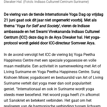
Diwaker Hal. (Foto's: Indiaas Cultureel Centrum Suriname)
De viering van de tiende Internationale Yoga Dag op vrijdag
21 juni gaat ook dit jaar niet ongemerkt voorbij. Met als
thema ‘
Yoga for Self and Society
’, vieren de Indiase
ambassade en het Swami Vivekananda Indiaas Cultureel
Centrum (ICC) deze dag in de Arya Diwaker hal. Het yoga-
protocol wordt geleid door ICC-directeur Somveer Arya.
In de avond vervolgt het ICC de viering bij Yoga Peetha
Happiness Centre met een speciale yogasessie en volle
maan meditatie. Een activiteit in samenwerking met Art of
Living Suriname en Yoga Peetha Happiness Centre. Suraj
Kishoen Misier, yogadocent en bestuurslid van Art of Living
Suriname vertelt dat yoga meer dan ooit populariteit
geniet. “Internationaal en ook in Suriname wordt yoga
steeds meer beoefend. Het woord yoga heeft z'n afkomst
uit Sanskriet en betekent verbinden. Het gaat om het
realiseren van de harmonische verbinding tussen lichaam,