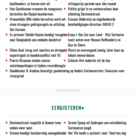
boothouders; ze komen niet uit
zittingsvrije periode naar één maand
Hoe Gambiaanse vrouwen de mangroves
Politie grijpt in na verkeerschaos door
herstellen die Banjul beschermen
afsluiting Domineestraat
Vrouwelijke DNA-leden hervatten werk en
Excuses Onderwijs na ongefundeerde
eisen strengere gedragsregels na uitlating
beschuldigingen directeur IMEAO 2
Van Samson
Ex-premier Sheikh Hasina kondigt terugkeer
Essay I: Van Zee naar Land - Wat Suriname
naar Bangladesh aan ondanks doodstraf
moet weten over Nieuwe Raffinaderij en
Gas-to-Shore
China slaat terug met sancties en strengere
Warm en overwegend zonnig, later kans op
exportregels in handelsconflict met VS
lokale onweersbuien
Puerto Ricaanse steden voeren
Column: Het onderste uit de kan
waterbeperkingen in tijdens recorddroogte
Gouddossier 8: Asabina bevestigt goudwinning op bodem Surinamerivier: Concessie voor
riviergrind
EERGISTEREN
Domineestraat mogelijk al binnen twee
Tyrone Spong wil bijdragen aan ontwikkeling
weken weer open
Surinaamse jeugd
Simons kondigt bescherming woongebieden
Van 'Wo kenki a systeem' naar: 'Geef ons nóg