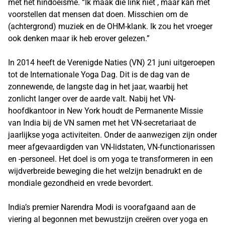
met het hindoeïsme. “Ik maak die link niet , maar kan met
voorstellen dat mensen dat doen. Misschien om de
(achtergrond) muziek en de OHM-klank. Ik zou het vroeger
ook denken maar ik heb erover gelezen.”
In 2014 heeft de Verenigde Naties (VN) 21 juni uitgeroepen
tot de Internationale Yoga Dag. Dit is de dag van de
zonnewende, de langste dag in het jaar, waarbij het
zonlicht langer over de aarde valt. Nabij het VN-
hoofdkantoor in New York houdt de Permanente Missie
van India bij de VN samen met het VN-secretariaat de
jaarlijkse yoga activiteiten. Onder de aanwezigen zijn onder
meer afgevaardigden van VN-lidstaten, VN-functionarissen
en -personeel. Het doel is om yoga te transformeren in een
wijdverbreide beweging die het welzijn benadrukt en de
mondiale gezondheid en vrede bevordert.
India’s premier Narendra Modi is voorafgaand aan de
viering al begonnen met bewustzijn creëren over yoga en